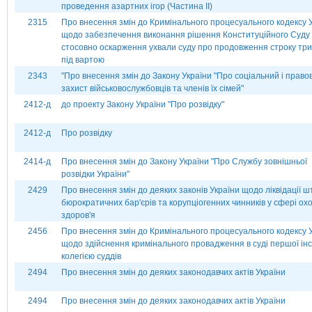
проведення азартних ігор (Частина ІІ)
2315
Про внесення змін до Кримінального процесуального кодексу 
щодо забезпечення виконання рішення Конституційного Суду 
стосовно оскарження ухвали суду про продовження строку тр
під вартою
2343
"Про внесення змін до Закону України "Про соціальний і право
захист військовослужбовців та членів їх сімей"
2412-д
до проекту Закону України "Про розвідку"
2412-д
Про розвідку
2414-д
Про внесення змін до Закону України "Про Службу зовнішньої
розвідки України"
2429
Про внесення змін до деяких законів України щодо ліквідації ш
бюрократичних бар'єрів та корупціогенних чинників у сфері ох
здоров'я
2456
Про внесення змін до Кримінального процесуального кодексу 
щодо здійснення кримінального провадження в суді першої інс
колегією суддів
2494
Про внесення змін до деяких законодавчих актів України
2494
Про внесення змін до деяких законодавчих актів України