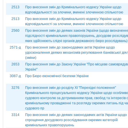
2513
Про внесення змін до Кримінального кодексу України щодо
відповідальності за злочини, вчинені злочинною спільнотою
2513
Про внесення змін до Кримінального кодексу України щодо
відповідальності за злочини, вчинені злочинною спільнотою
2560
Про внесення змін до деяких законів України (щодо визначенн
підслідності кримінальних правопорушень, досудове розсліду
яких здійснюють слідчі органів державного бюро розслідувань)
2571-д
Про внесення змін до законодавчих актів України щодо
удосконалення деяких механізмів регулювання банківської дія
(зміни)
2653
Про внесення змін до Закону України "Про місцеве самоврядув
Україні"
3087-д
Про Бюро економічної безпеки України
3276
Про внесення змін до розділу ХІ "Перехідні положення"
Кримінального процесуального кодексу України щодо особлив
судового контролю за дотриманням прав, свобод та інтересів о
кримінальному провадженні та розгляду окремих питань під ча
судового пр
3314
Про внесення змін до деяких законодавчих актів України щодо
спрощення досудового розслідування окремих категорій
кримінальних правопорушень