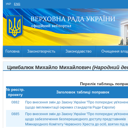
УКР
ENG
Головна
Законотворчість
Законодавство
Очищення вла
Цимбалюк Михайло Михайлович
(Народний деп
Перелік таблиць поправ
№ реєстр.
Заголовок таблиці поправок
проекту
0882
Про внесення змін до Закону України "Про попереднє ув'язнен
(щодо імплементації окремих стандартів Ради Європи)
0885
Про внесення змін до Закону України "Про попереднє ув'язнен
щодо забезпечення безперешкодного доступу представників
Міжнародного Комітету Червоного Хреста до осіб, взятих під в