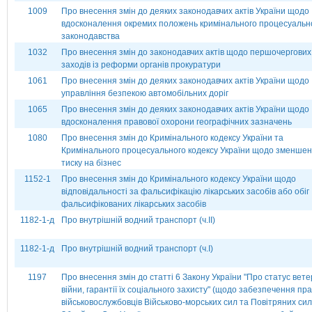
1009
Про внесення змін до деяких законодавчих актів України щодо
вдосконалення окремих положень кримінального процесуальн
законодавства
1032
Про внесення змін до законодавчих актів щодо першочергових
заходів із реформи органів прокуратури
1061
Про внесення змін до деяких законодавчих актів України щодо
управління безпекою автомобільних доріг
1065
Про внесення змін до деяких законодавчих актів України щодо
вдосконалення правової охорони географічних зазначень
1080
Про внесення змін до Кримінального кодексу України та
Кримінального процесуального кодексу України щодо зменше
тиску на бізнес
1152-1
Про внесення змін до Кримінального кодексу України щодо
відповідальності за фальсифікацію лікарських засобів або обіг
фальсифікованих лікарських засобів
1182-1-д
Про внутрішній водний транспорт (ч.ІІ)
1182-1-д
Про внутрішній водний транспорт (ч.І)
1197
Про внесення змін до статті 6 Закону України "Про статус вете
війни, гарантії їх соціального захисту" (щодо забезпечення пр
військовослужбовців Військово-морських сил та Повітряних сил