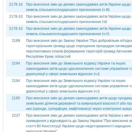
2178-10
Про внесення змін до деяких законодавчих актів України щодо 
земель сільськогосподарського призначення (ч ІІІ)
2178-10
Про внесення змін до деяких законодавчих актів України щодо 
земель сільськогосподарського призначення (чІ)
2178-10
Про внесення змін до деяких законодавчих актів України щодо 
земель сільськогосподарського призначення (ч.V)
2189
Про внесення змін до Закону України ''Про добровільне об'єдн
територіальних громад щодо спрощення процедури затвердж
перспективних планів формування територій громад Автономн
Республіки Крим, областей
2194
Про внесення змін до Земельного кодексу України та інших
законодавчих актів щодо удосконалення системи управління т
дерегуляції у сфері земельних відносин (ч.І)
2194
Про внесення змін до Земельного кодексу України та інших
законодавчих актів щодо удосконалення системи управління т
дерегуляції у сфері земельних відносин (ч.І)
2195
Про внесення змін до деяких законодавчих актів щодо продаж
земельних ділянок державної та комунальної власності або пр
них (оренди, суперфіцію, емфітевзису) через електронні аукці
2237
Про внесення змін до деяких законодавчих актів України з мет
приведення у відповідність до Закону України "Про внесення з
статті 80 Конституції України щодо недоторканності народних
депутатів України"