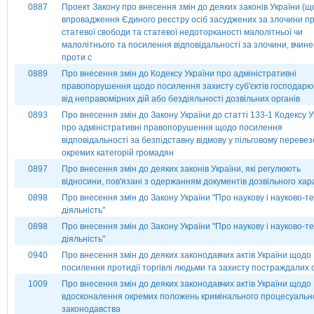
0887
Проект Закону про внесення змін до деяких законів України (щ
впровадження Єдиного реєстру осіб засуджених за злочини п
статевої свободи та статевої недоторканості малолітньої чи
малолітнього та посилення відповідальності за злочини, вчине
проти с
0889
Про внесення змін до Кодексу України про адміністративні
правопорушення щодо посилення захисту суб'єктів господар
від неправомірних дій або бездіяльності дозвільних органів
0893
Про внесення змін до Закону України до статті 133-1 Кодексу У
про адміністративні правопорушення щодо посилення
відповідальності за безпідставну відмову у пільговому перевез
окремих категорій громадян
0897
Про внесення змін до деяких законів України, які регулюють
відносини, пов'язані з одержанням документів дозвільного хар
0898
Про внесення змін до Закону України "Про наукову і науково-те
діяльність"
0898
Про внесення змін до Закону України "Про наукову і науково-те
діяльність"
0940
Про внесення змін до деяких законодавчих актів України щодо
посилення протидії торгівлі людьми та захисту постраждалих 
1009
Про внесення змін до деяких законодавчих актів України щодо
вдосконалення окремих положень кримінального процесуальн
законодавства