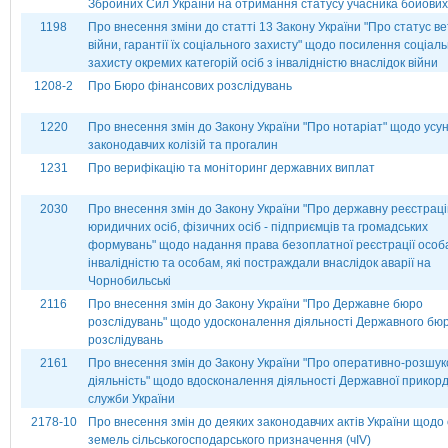
Збройних Сил України на отримання статусу учасника бойових 
1198
Про внесення зміни до статті 13 Закону України "Про статус в
війни, гарантії їх соціального захисту" щодо посилення соціал
захисту окремих категорій осіб з інвалідністю внаслідок війни
1208-2
Про Бюро фінансових розслідувань
1220
Про внесення змін до Закону України "Про нотаріат" щодо усу
законодавчих колізій та прогалин
1231
Про верифікацію та моніторинг державних виплат
2030
Про внесення змін до Закону України "Про державну реєстрац
юридичних осіб, фізичних осіб - підприємців та громадських
формувань" щодо надання права безоплатної реєстрації особ
інвалідністю та особам, які постраждали внаслідок аварії на
Чорнобильські
2116
Про внесення змін до Закону України "Про Державне бюро
розслідувань" щодо удосконалення діяльності Державного бю
розслідувань
2161
Про внесення змін до Закону України "Про оперативно-розшук
діяльність" щодо вдосконалення діяльності Державної прикор
служби України
2178-10
Про внесення змін до деяких законодавчих актів України щодо 
земель сільськогосподарського призначення (чІV)