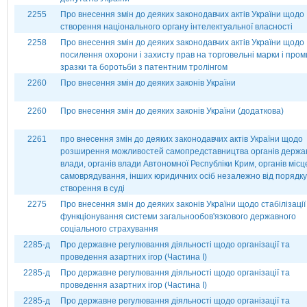
2255
Про внесення змін до деяких законодавчих актів України щодо
створення національного органу інтелектуальної власності
2258
Про внесення змін до деяких законодавчих актів України щодо
посилення охорони і захисту прав на торговельні марки і пром
зразки та боротьби з патентним тролінгом
2260
Про внесення змін до деяких законів України
2260
Про внесення змін до деяких законів України (додаткова)
2261
про внесення змін до деяких законодавчих актів України щодо
розширення можливостей самопредставництва органів держа
влади, органів влади Автономної Республіки Крим, органів місц
самоврядування, інших юридичних осіб незалежно від порядку 
створення в суді
2275
Про внесення змін до деяких законів України щодо стабілізації
функціонування системи загальнообов'язкового державного
соціального страхування
2285-д
Про державне регулювання діяльності щодо організації та
проведення азартних ігор (Частина І)
2285-д
Про державне регулювання діяльності щодо організації та
проведення азартних ігор (Частина І)
2285-д
Про державне регулювання діяльності щодо організації та