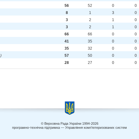
56
52
0
0
8
1
3
0
3
2
1
0
3
2
1
0
66
66
0
0
41
35
0
0
35
32
0
0
.)
57
50
0
0
28
27
0
0
© Верховна Рада України 1994-2026
програмно-технічна підтримка — Управління комп'ютеризованих систем