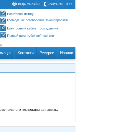
РАДА ОНЛАЙН
КОНТАКТИ
RSS
Електронні петиції
Громадське обговорення законопроєктів
Електронний кабінет громадянина
Повний цикл публічної політики
рмація
Контакти
Ресурси
Новини
омунального господарства і зв'язку