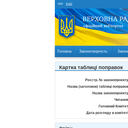
УКР
ENG
Головна
Законотворчість
Закон
Картка таблиці поправок
Реєстр. № законопроекту
Назва (заголовок) таблиці поправок
Назва законопроекту
Читання
Головний Комітет
Дата розгляду в комітеті