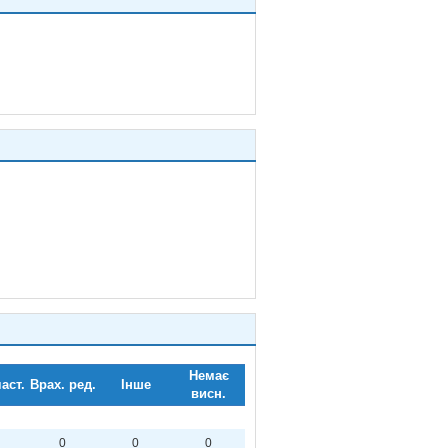
Немає
аст.
Врах. ред.
Інше
висн.
0
0
0