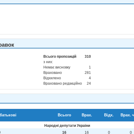
равок
Всього пропозицій
310
з них:
Немає висновку
1
Враховано
281
Відхилено
4
Враховано редакційно
24
 батькові
Всього
Врах.
Відх.
Врах. ч
Народні депутати України
)
16
16
0
0