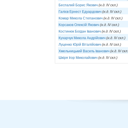
Беспалий Борис Якович
(н.д. IV скл.)
Галієв Ернест Едуардович
(н.д. IV скл.)
Комар Микола Степанович
(н.д. IV скл.)
Корсаков Олексій Якович
(н.д. IV скл.)
Костинюк Богдан Іванович
(н.д. IV скл.)
Кухарчук Микола Андрійович
(н.д. IV скл.)
Луценко Юрій Віталійович
(н.д. IV скл.)
Хмельницький Василь Іванович
(н.д. IV скл
Шкіря Ігор Миколайович
(н.д. IV скл.)