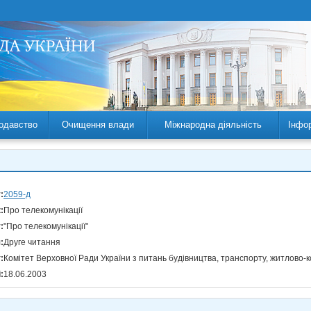
одавство
Очищення влади
Міжнародна діяльність
Інфо
:
2059-д
:
Про телекомунікації
:
"Про телекомунікації"
:
Друге читання
:
Комітет Верховної Ради України з питань будівництва, транспорту, житлово-к
:
18.06.2003