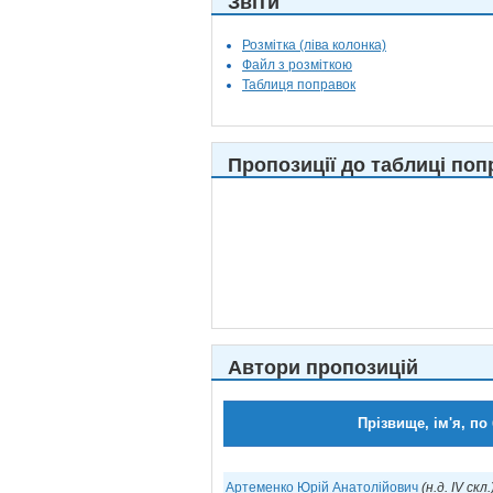
Звіти
Розмітка (ліва колонка)
Файл з розміткою
Таблиця поправок
Пропозиції до таблиці поп
Автори пропозицій
Прізвище, ім'я, по
Артеменко Юрій Анатолійович
(н.д. IV скл.