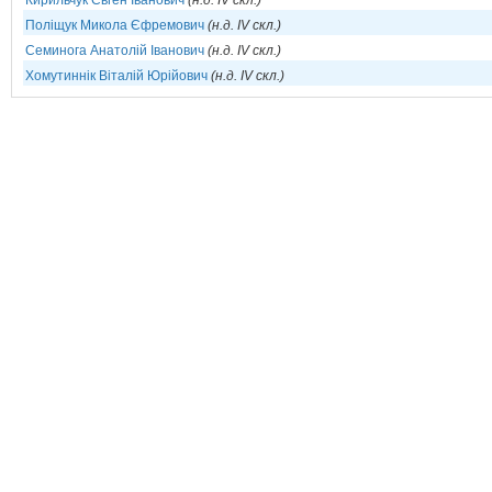
Кирильчук Євген Іванович
(н.д. IV скл.)
Поліщук Микола Єфремович
(н.д. IV скл.)
Семинога Анатолій Іванович
(н.д. IV скл.)
Хомутиннік Віталій Юрійович
(н.д. IV скл.)