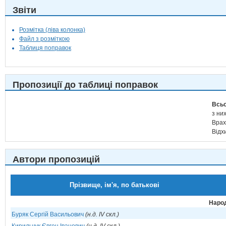
Звіти
Розмітка (ліва колонка)
Файл з розміткою
Таблиця поправок
Пропозиції до таблиці поправок
Всьо
з них
Врах
Відх
Автори пропозицій
Прізвище, ім'я, по батькові
Народ
Буряк Сергій Васильович
(н.д. IV скл.)