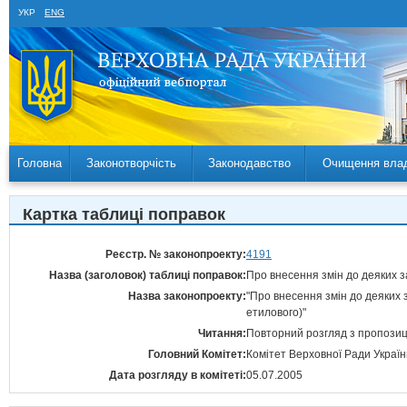
УКР
ENG
Головна
Законотворчість
Законодавство
Очищення вла
Картка таблиці поправок
Реєстр. № законопроекту:
4191
Назва (заголовок) таблиці поправок:
Про внесення змін до деяких з
Назва законопроекту:
"Про внесення змін до деяких 
етилового)"
Читання:
Повторний розгляд з пропозиц
Головний Комітет:
Комітет Верховної Ради України
Дата розгляду в комітеті:
05.07.2005