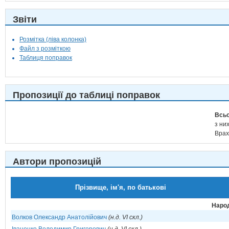
Звіти
Розмітка (ліва колонка)
Файл з розміткою
Таблиця поправок
Пропозиції до таблиці поправок
Всьо
з них
Врах
Автори пропозицій
Прізвище, ім'я, по батькові
Народ
Волков Олександр Анатолійович
(н.д. VI скл.)