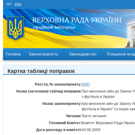
УКР
ENG
Головна
Законотворчість
Законодавство
Очищення вла
Картка таблиці поправок
Реєстр. № законопроекту:
4397
Назва (заголовок) таблиці поправок:
Про внесення змін до Закону У
з футболу в Україні
Назва законопроекту:
про внесення змін до Закону У
футболу в Україні" та інших за
Читання:
Третє читання
Головний Комітет:
Комітет Верховної Ради України
Дата розгляду в комітеті:
04.06.2009