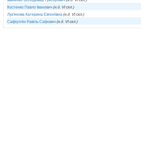
Іваненко Володимир Григорович
(н.д. VI скл.)
Костенко Павло Іванович
(н.д. VI скл.)
Лук'янова Катерина Євгеніївна
(н.д. VI скл.)
Сафіуллін Равіль Сафович
(н.д. VI скл.)