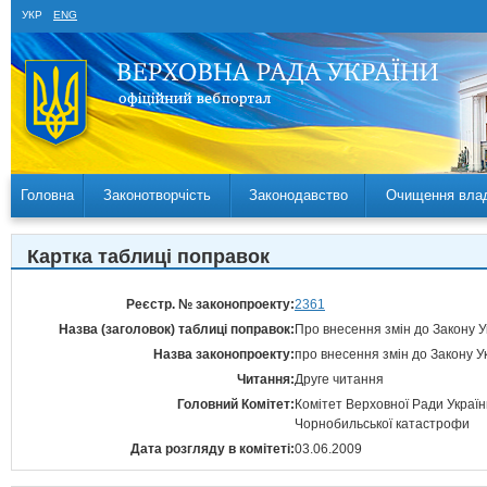
УКР
ENG
Головна
Законотворчість
Законодавство
Очищення вла
Картка таблиці поправок
Реєстр. № законопроекту:
2361
Назва (заголовок) таблиці поправок:
Про внесення змін до Закону У
Назва законопроекту:
про внесення змін до Закону У
Читання:
Друге читання
Головний Комітет:
Комітет Верховної Ради України
Чорнобильської катастрофи
Дата розгляду в комітеті:
03.06.2009