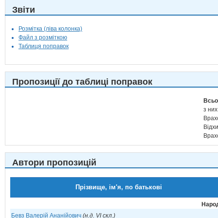
Звіти
Розмітка (ліва колонка)
Файл з розміткою
Таблиця поправок
Пропозиції до таблиці поправок
Всьо
з них
Врах
Відх
Врах
Автори пропозицій
Прізвище, ім'я, по батькові
Народ
Бевз Валерій Ананійович
(н.д. VI скл.)