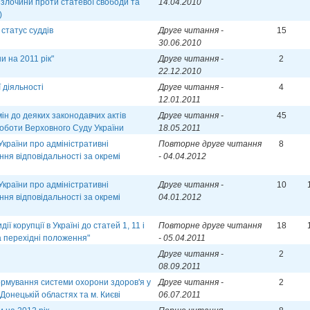
 злочини проти статевої свободи та
14.04.2010
)
 статус суддів
Друге читання -
15
30.06.2010
 на 2011 рік"
Друге читання -
2
22.12.2010
 діяльності
Друге читання -
4
12.01.2011
ін до деяких законодавчих актів
Друге читання -
45
оботи Верховного Суду України
18.05.2011
України про адміністративні
Повторне друге читання
8
я відповідальності за окремі
- 04.04.2012
України про адміністративні
Друге читання -
10
я відповідальності за окремі
04.01.2012
ї корупції в Україні до статей 1, 11 і
Повторне друге читання
18
та перехідні положення"
- 05.04.2011
Друге читання -
2
08.09.2011
рмування системи охорони здоров'я у
Друге читання -
2
 Донецькій областях та м. Києві
06.07.2011