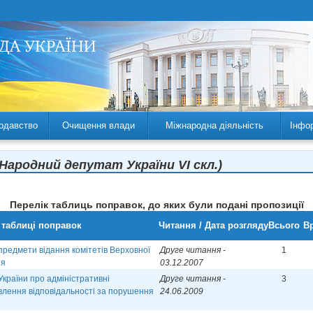
одавство
Очищення влади
Міжнародна діяльність
Інфо
(Народний депутат України VI скл.)
Перелік таблиць поправок, до яких були подані пропозиції
 таблиці поправок
Читання / Дата розгляду
Всього
Вр
і предмети відання комітетів Верховної
Друге читання -
1
ня
03.12.2007
України про адміністративні
Друге читання -
3
лення відповідальності за порушення
24.06.2009