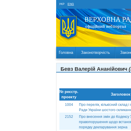
УКР
ENG
Головна
Законотворчість
Закон
Бевз Валерій Ананійович
№ реєстр.
Заголовок
проекту
1004
Про перелік, кількісний склад 
Ради України шостого скликан
2152
Про внесення змін до Кодексу 
правопорушення щодо встанов
порядку декларування зерна