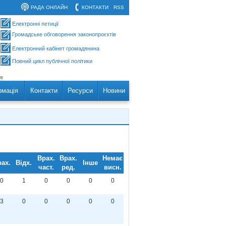
РАДА ОНЛАЙН
КОНТАКТИ
RSS
Електронні петиції
Громадське обговорення законопроєктів
Електронний кабінет громадянина
Повний цикл публічної політики
рмація
Контакти
Ресурси
Новини
Врах.
Врах.
Немає
ах.
Відх.
Інше
част.
ред.
висн.
0
1
0
0
0
0
3
0
0
0
0
0