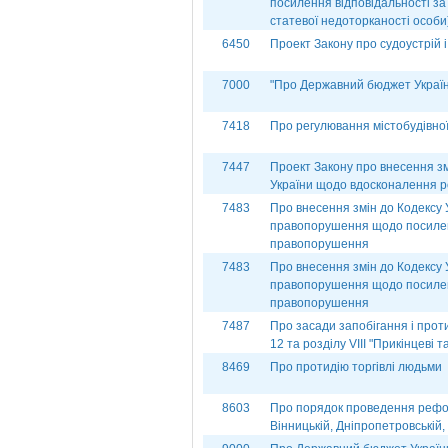
посилення відповідальності за
статевої недоторканості особи
6450
Проект Закону про судоустрій і
7000
"Про Державний бюджет України
7418
Про регулювання містобудівної
7447
Проект Закону про внесення зм
України щодо вдосконалення р
7483
Про внесення змін до Кодексу 
правопорушення щодо посиленн
правопорушення
7483
Про внесення змін до Кодексу 
правопорушення щодо посиленн
правопорушення
7487
Про засади запобігання і протиді
12 та розділу VІІІ "Прикінцеві 
8469
Про протидію торгівлі людьми
8603
Про порядок проведення рефо
Вінницькій, Дніпропетровській,