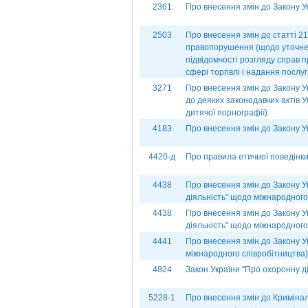
2361
Про внесення змін до Закону У
2503
Про внесення змін до статті 21
правопорушення (щодо уточне
підвідомчості розгляду справ 
сфері торгівлі і надання послуг
3271
Про внесення змін до Закону У
до деяких законодавчих актів 
дитячої порнографії)
4183
Про внесення змін до Закону У
4420-д
Про правила етичної поведінк
4438
Про внесення змін до Закону У
діяльність" щодо міжнародного
4438
Про внесення змін до Закону У
діяльність" щодо міжнародного
4441
Про внесення змін до Закону Ук
міжнародного співробітництва)
4824
Закон України ''Про охоронну ді
5228-1
Про внесення змін до Кримінал