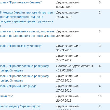
країни "Про пожежну безпеку"
Друге читання -
3
03.06.2009
8 Кодексу України про адміністративні
Друге читання -
2
ння деяких положень відносно
16.06.2010
про адміністративні правопорушення в
)
країни про внесення змін та доповнень
Друге читання -
3
України (щодо протидії розповсюдження
30.10.2009
країни "Про пожежну безпеку"
Друге читання -
3
31.03.2010
и
Друге читання -
2
24.02.2012
країни ''Про оперативно-розшукову
Повторне друге читання
4
 співробітництва
- 19.05.2010
країни ''Про оперативно-розшукову
Друге читання -
3
 співробітництва
17.02.2010
раїни ''Про міліцію" (щодо
Друге читання -
4
17.02.2010
яльність''
Друге читання -
16
20.04.2011
ьного кодексу України (щодо
Друге читання -
2