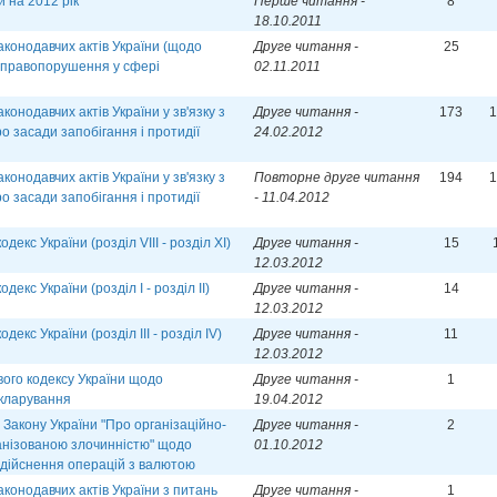
 на 2012 рік
Перше читання -
8
18.10.2011
аконодавчих актів України (щодо
Друге читання -
25
за правопорушення у сфері
02.11.2011
конодавчих актів України у зв'язку з
Друге читання -
173
1
о засади запобігання і протидії
24.02.2012
конодавчих актів України у зв'язку з
Повторне друге читання
194
1
о засади запобігання і протидії
- 11.04.2012
екс України (розділ VІІІ - розділ ХІ)
Друге читання -
15
12.03.2012
кс України (розділ І - розділ ІІ)
Друге читання -
14
12.03.2012
кс України (розділ ІІІ - розділ ІV)
Друге читання -
11
12.03.2012
ого кодексу України щодо
Друге читання -
1
екларування
19.04.2012
 Закону України "Про організаційно-
Друге читання -
2
ганізованою злочинністю" щодо
01.10.2012
дійснення операцій з валютою
аконодавчих актів України з питань
Друге читання -
1