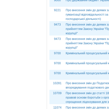
9000
Про Державний бюджет України
9221
Про внесення змін до деяких з
гуманізації відповідальності 
господарської діяльності)
9473
Про внесення змін до деяких за
прийняттям Закону України "Пр
корупції"
9473
Про внесення змін до деяких за
прийняттям Закону України "Пр
корупції"
9700
Кримінальний процесуальний код
9700
Кримінальний процесуальний коде
9700
Кримінальний процесуальний коде
10281
Про внесення змін до Податков
впорядкування податкового д
10709
Про внесення змін до статті 18
правові основи боротьби з ор
спрощення ліцензування для з
11074
Про внесення змін до деяких з