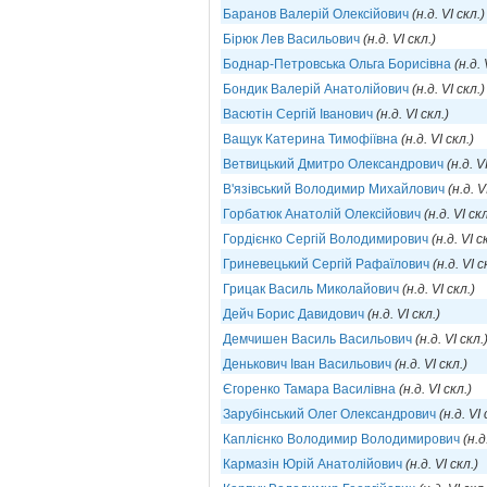
Баранов Валерій Олексійович
(н.д. VI скл.)
Бірюк Лев Васильович
(н.д. VI скл.)
Боднар-Петровська Ольга Борисівна
(н.д. 
Бондик Валерій Анатолійович
(н.д. VI скл.)
Васютін Сергій Іванович
(н.д. VI скл.)
Ващук Катерина Тимофіївна
(н.д. VI скл.)
Ветвицький Дмитро Олександрович
(н.д. V
В'язівський Володимир Михайлович
(н.д. V
Горбатюк Анатолій Олексійович
(н.д. VI скл
Гордієнко Сергій Володимирович
(н.д. VI с
Гриневецький Сергій Рафаїлович
(н.д. VI с
Грицак Василь Миколайович
(н.д. VI скл.)
Дейч Борис Давидович
(н.д. VI скл.)
Демчишен Василь Васильович
(н.д. VI скл.
Денькович Іван Васильович
(н.д. VI скл.)
Єгоренко Тамара Василівна
(н.д. VI скл.)
Зарубінський Олег Олександрович
(н.д. VI 
Каплієнко Володимир Володимирович
(н.д
Кармазін Юрій Анатолійович
(н.д. VI скл.)