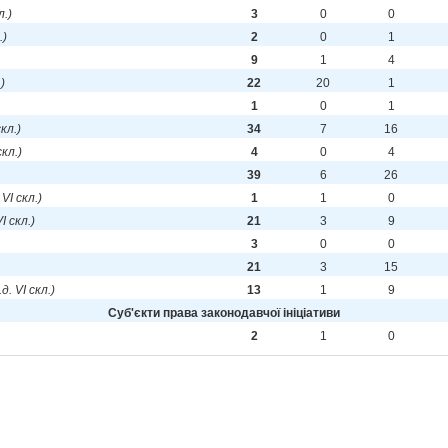
л.)
3
0
0
.)
2
0
1
9
1
4
.)
22
20
1
1
0
1
скл.)
34
7
16
скл.)
4
0
4
39
6
26
 VI скл.)
1
1
0
VI скл.)
21
3
9
3
0
0
21
3
15
.д. VI скл.)
13
1
9
Cуб'єкти права законодавчої ініціативи
2
1
0