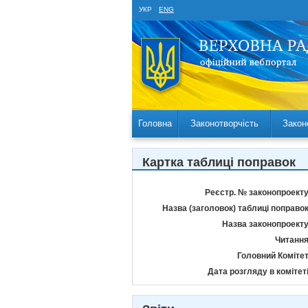
УКР
ENG
Головна
Законотворчість
Закон
Картка таблиці поправок
Реєстр. № законопроекту
Назва (заголовок) таблиці поправок
Назва законопроекту
Читання
Головний Комітет
Дата розгляду в комітеті