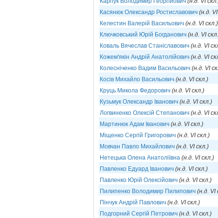
Карпук Володимир Георгійович
(н.д. VI скл.
Касянюк Олександр Ростиславович
(н.д. VI
Келестин Валерій Васильович
(н.д. VI скл.)
Ключковський Юрій Богданович
(н.д. VI скл
Коваль Вячеслав Станіславович
(н.д. VI ск
Кожем'якін Андрій Анатолійович
(н.д. VI ск
Колесніченко Вадим Васильович
(н.д. VI ск
Косів Михайло Васильович
(н.д. VI скл.)
Круць Микола Федорович
(н.д. VI скл.)
Кузьмук Олександр Іванович
(н.д. VI скл.)
Логвиненко Олексій Степанович
(н.д. VI ск
Мартинюк Адам Іванович
(н.д. VI скл.)
Міщенко Сергій Григорович
(н.д. VI скл.)
Мовчан Павло Михайлович
(н.д. VI скл.)
Нетецька Олена Анатоліївна
(н.д. VI скл.)
Павленко Едуард Іванович
(н.д. VI скл.)
Павленко Юрій Олексійович
(н.д. VI скл.)
Пилипенко Володимир Пилипович
(н.д. VI
Пінчук Андрій Павлович
(н.д. VI скл.)
Подгорний Сергій Петрович
(н.д. VI скл.)