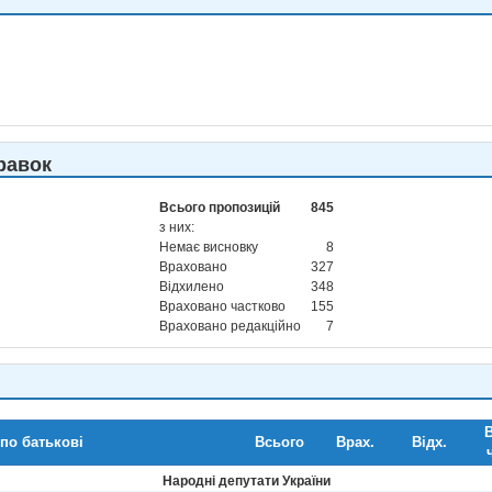
равок
Всього пропозицій
845
з них:
Немає висновку
8
Враховано
327
Відхилено
348
Враховано частково
155
Враховано редакційно
7
В
 по батькові
Всього
Врах.
Відх.
Народні депутати України