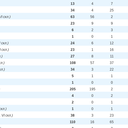
13
4
7
34
4
25
VI скл.)
63
56
2
23
9
9
6
2
3
1
0
1
I скл.)
24
6
12
I скл.)
23
1
16
.)
27
8
11
кл.)
108
57
37
кл.)
34
3
22
5
1
1
1
0
0
)
205
195
2
4
0
2
2
0
1
скл.)
1
0
1
. VI скл.)
38
3
23
110
16
65