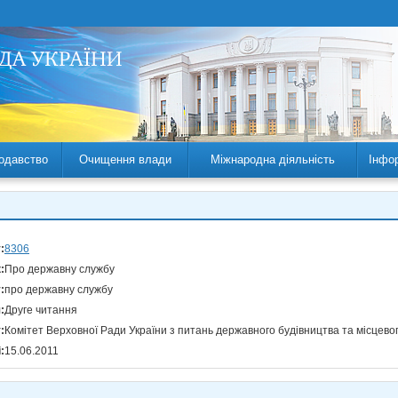
одавство
Очищення влади
Міжнародна діяльність
Інфо
:
8306
:
Про державну службу
:
про державну службу
:
Друге читання
:
Комітет Верховної Ради України з питань державного будівництва та місцев
:
15.06.2011