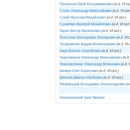
Прокопчук Юрій Володимирович
(н.д. VI ск
Стоян Олександр Миколайович
(н.д. VI скл
Сухий Ярослав Михайлович
(н.д. VI скл.)
Сушкевич Валерій Михайлович
(н.д. VI скл
Таран Віктор Васильович
(н.д. VI скл.)
Толстенко Володимир Леонідович
(н.д. VI 
Трофименко Вадим Всеволодович
(н.д. VI 
Хара Василь Георгійович
(н.д. VI скл.)
Черноморов Олександр Миколайович
(н.д.
Чорноволенко Олександр Віленович
(н.д. 
Шевчук Олег Борисович
(н.д. VI скл.)
Шпенов Дмитро Юрійович
(н.д. VI скл.)
Яворівський Володимир Олександрович
(н
Національний банк України