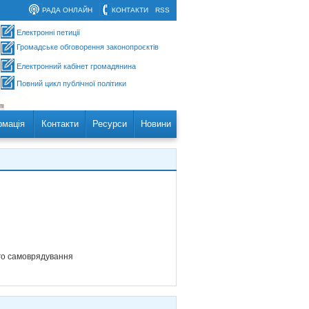
РАДА ОНЛАЙН
КОНТАКТИ
RSS
Електронні петиції
Громадське обговорення законопроєктів
Електронний кабінет громадянина
Повний цикл публічної політики
рмація
Контакти
Ресурси
Новини
ого самоврядування