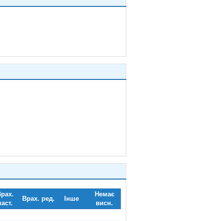
рах.
Немає
Врах. ред.
Інше
част.
висн.