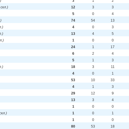
)
3
1
2
 скл.)
12
3
3
5
0
4
.)
74
54
13
л.)
4
0
3
л.)
13
4
5
л.)
1
0
0
24
1
17
6
2
4
5
1
3
л.)
18
3
11
4
0
1
53
10
33
4
1
3
29
12
9
13
3
4
1
0
0
 скл.)
1
0
1
1
0
0
80
53
18