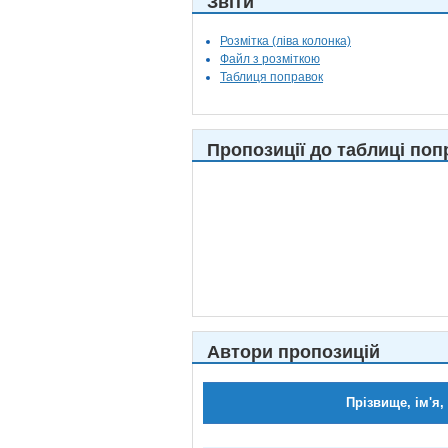
Звіти
Розмітка (ліва колонка)
Файл з розміткою
Таблиця поправок
Пропозиції до таблиці поп
Автори пропозицій
Прізвище, ім'я,