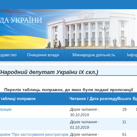
одавство
Очищення влади
Міжнародна діяльність
Інфо
(Народний депутат України IX скл.)
Перелік таблиць поправок, до яких були подані пропозиції
 таблиці поправок
Читання / Дата розгляду
Всього
Вр
перацію
Друге читання -
29
30.10.2019
Друге читання -
11
01.10.2019
країни "Про застосування реєстраторів
Друге читання -
61