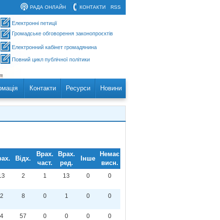
РАДА ОНЛАЙН
КОНТАКТИ
RSS
Електронні петиції
Громадське обговорення законопроєктів
Електронний кабінет громадянина
Повний цикл публічної політики
рмація
Контакти
Ресурси
Новини
Врах.
Врах.
Немає
ах.
Відх.
Інше
част.
ред.
висн.
13
2
1
13
0
0
2
8
0
1
0
0
4
57
0
0
0
0