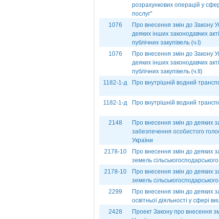
розрахункових операцій у сфері
послуг"
1076
Про внесення змін до Закону Ук
деяких інших законодавчих акт
публічних закупівель (ч.І)
1076
Про внесення змін до Закону Ук
деяких інших законодавчих акт
публічних закупівель (ч.ІІ)
1182-1-д
Про внутрішній водний транспор
1182-1-д
Про внутрішній водний транспор
2148
Про внесення змін до деяких з
забезпечення особистого гол
України
2178-10
Про внесення змін до деяких з
земель сільськогосподарського
2178-10
Про внесення змін до деяких з
земель сільськогосподарського
2299
Про внесення змін до деяких з
освітньої діяльності у сфері ви
2428
Проект Закону про внесення зм