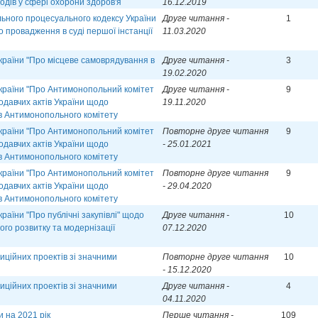
одів у сфері охорони здоров'я
16.12.2019
ьного процесуального кодексу України
Друге читання -
1
 провадження в суді першої інстанції
11.03.2020
країни "Про місцеве самоврядування в
Друге читання -
3
19.02.2020
України "Про Антимонопольний комітет
Друге читання -
9
одавчих актів України щодо
19.11.2020
в Антимонопольного комітету
України "Про Антимонопольний комітет
Повторне друге читання
9
одавчих актів України щодо
- 25.01.2021
в Антимонопольного комітету
України "Про Антимонопольний комітет
Повторне друге читання
9
одавчих актів України щодо
- 29.04.2020
в Антимонопольного комітету
раїни "Про публічні закупівлі" щодо
Друге читання -
10
го розвитку та модернізації
07.12.2020
иційних проектів зі значними
Повторне друге читання
10
- 15.12.2020
иційних проектів зі значними
Друге читання -
4
04.11.2020
 на 2021 рік
Перше читання -
109