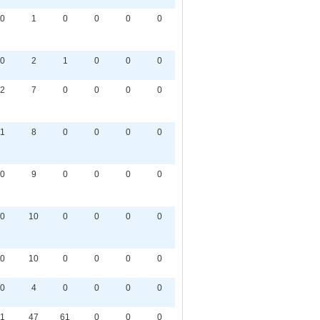
0
1
0
0
0
0
0
2
1
0
0
0
2
7
0
0
0
0
1
8
0
0
0
0
0
9
0
0
0
0
0
10
0
0
0
0
0
10
0
0
0
0
0
4
0
0
0
0
1
47
61
0
0
0