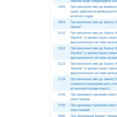
України щодо невідкладних зах
2456
Про внесення змін до Кримінал
щодо здійснення кримінального
колегією суддів
2653
Про внесення змін до Закону У
Україні"
3132
Про внесення змін до Закону 
України" та деяких інших закон
вдосконалення системи органі
3132
Про внесення змін до Закону 
України" та деяких інших закон
вдосконалення системи органі
3132
Про внесення змін до Закону 
України" та деяких інших закон
вдосконалення системи органі
3739
Про внесення змін до Закону Ук
створення передумов для стало
вітчизняної промисловості
3760
Про державну підтримку інвест
інвестиціями
3760
Про державну підтримку інвест
інвестиціями
4000
Про Державний бюджет України