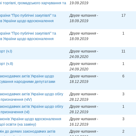
 торгівлі, громадського харчування та
19.09.2019
раїни "Про публічні закупівлі" та
Друге читання -
17
ів України щодо вдосконалення
18.09.2019
раїни "Про публічні закупівлі" та
Друге читання -
1
ів України щодо вдосконалення
18.09.2019
т (ч.І)
Друге читання -
11
24.09.2020
т (ч.ІІ)
Друге читання -
1
24.09.2020
аконодавчих актів України щодо
Друге читання -
6
осування народними депутатами
18.12.2019
аконодавчих актів України щодо обігу
Друге читання -
3
 призначення (чІV)
28.12.2019
аконодавчих актів України щодо обігу
Друге читання -
1
 призначення (чІ)
28.12.2019
аконів України щодо вдосконалення
Друге читання -
3
щої освіти (на заміну)
16.12.2019
ін до деяких законодавчих актів
Друге читання -
2