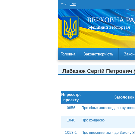
УКР
ENG
Головна
Законотворчість
Закон
Лабазюк Сергій Петрович
№ реєстр.
Заголовок
проекту
0856
Про сільськогосподарську коо
1046
Про концесію
1053-1
Про внесення змін до Закону У