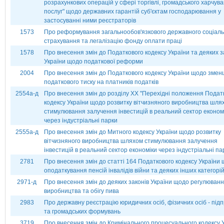
розрахункових операцій у сфері торгівлі, громадського харчув
послуг" щодо державних гарантій суб'єктам господарювання у
застосуванні ними реєстраторів
1573
Про реформування загальнообов'язкового державного соціаль
страхування та легалізацію фонду оплати праці
1578
Про внесення змін до Податкового кодексу України та деяких з
України щодо податкової реформи
2004
Про внесення змін до Податкового кодексу України щодо зме
податкового тиску на платників податків
2554а-д
Про внесення змін до розділу ХХ ''Перехідні положення Подат
кодексу України щодо розвитку вітчизняного виробництва шля
стимулювання залучення інвестицій в реальний сектор економ
через індустріальні парки
2555а-д
Про внесення змін до Митного кодексу України щодо розвитку
вітчизняного виробництва шляхом стимулювання залучення
інвестицій в реальний сектор економіки через індустріальні па
2781
Про внесення змін до статті 164 Податкового кодексу України
оподаткування пенсій інвалідів війни та деяких інших категорій
2971-д
Про внесення змін до деяких законів України щодо регулюван
виробництва та обігу пива
2983
Про державну реєстрацію юридичних осіб, фізичних осіб - під
та громадських формувань
3719
Про внесення змін до Кримінального процесуального кодексу 