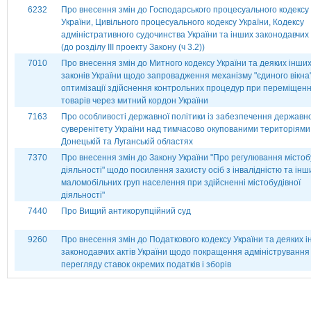
6232
Про внесення змін до Господарського процесуального кодексу
України, Цивільного процесуального кодексу України, Кодексу
адміністративного судочинства України та інших законодавчих 
(до розділу ІІІ проекту Закону (ч 3.2))
7010
Про внесення змін до Митного кодексу України та деяких інши
законів України щодо запровадження механізму "єдиного вікна"
оптимізації здійснення контрольних процедур при переміщенн
товарів через митний кордон України
7163
Про особливості державної політики із забезпечення державн
суверенітету України над тимчасово окупованими територіями
Донецькій та Луганській областях
7370
Про внесення змін до Закону України "Про регулювання містоб
діяльності" щодо посилення захисту осіб з інвалідністю та інш
маломобільних груп населення при здійсненні містобудівної
діяльності"
7440
Про Вищий антикорупційний суд
9260
Про внесення змін до Податкового кодексу України та деяких 
законодавчих актів України щодо покращення адміністрування
перегляду ставок окремих податків і зборів