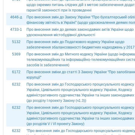
щодо окремих питань слідчих дій з метою забезпечення додат
гарантій законності при їх проведенні
4646-д
Про внесення змін до Закону України "Про бухгалтерський облі
фінансову звітність в Україні" (щодо удосконалення деяких по
4733-1
Про внесення змін до деяких законодавчих актів України щодо
удосконалення містобудівної діяльності
5132
Про внесення змін до Податкового кодексу України щодо
забезпечення збалансованості бюджетних надходжень у 2017
5369
Про внесення змін до Митного кодексу України (щодо інформа
телекомунікаційних та інформаційно-телекомунікаційних систе
засобів їх забезпечення)
6172
Про внесення зміни до статті 3 Закону України ''Про запобіган
корупції''
6232
Про внесення змін до Господарського процесуального кодексу
України, Цивільного процесуального кодексу України, Кодексу
адміністративного судочинства України та інших законодавчих 
(до розділу І проекту Закону (ч1.3))
6232
Про внесення змін до Господарського процесуального кодексу
України, Цивільного процесуального кодексу України, Кодексу
адміністративного судочинства України та інших законодавчих 
(до розділів V і VІ проекту Закону)
6232
"Про внесення змін до Господарського процесуального кодекс