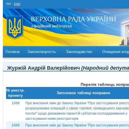
УКР
ENG
Головна
Законотворчість
Законодавство
Очищення вла
Журжій Андрій Валерійович
(Народний депутат
Перелік таблиць поправ
№ реєстр.
Заголовок таблиці поправок
проекту
1088
Про внесення змін до Закону України "Про застосування реєст
розрахункових операцій у сфері торгівлі, громадського харчув
послуг" щодо державних гарантій суб'єктам господарювання у
застосуванні ними реєстраторів
1088
Про внесення змін до Закону України "Про застосування реєст