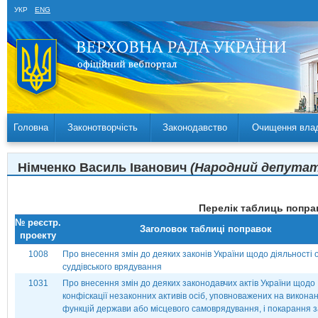
УКР
ENG
Головна
Законотворчість
Законодавство
Очищення вла
Німченко Василь Іванович
(Народний депутат 
Перелік таблиць поправ
№ реєстр.
Заголовок таблиці поправок
проекту
1008
Про внесення змін до деяких законів України щодо діяльності 
суддівського врядування
1031
Про внесення змін до деяких законодавчих актів України щодо
конфіскації незаконних активів осіб, уповноважених на викона
функцій держави або місцевого самоврядування, і покарання з