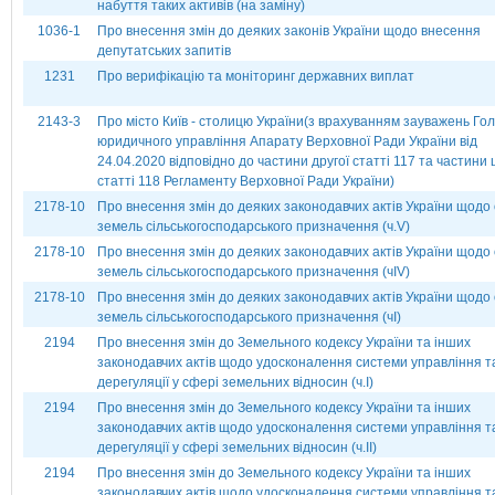
набуття таких активів (на заміну)
1036-1
Про внесення змін до деяких законів України щодо внесення
депутатських запитів
1231
Про верифікацію та моніторинг державних виплат
2143-3
Про місто Київ - столицю України(з врахуванням зауважень Го
юридичного управління Апарату Верховної Ради України від
24.04.2020 відповідно до частини другої статті 117 та частини
статті 118 Регламенту Верховної Ради України)
2178-10
Про внесення змін до деяких законодавчих актів України щодо 
земель сільськогосподарського призначення (ч.V)
2178-10
Про внесення змін до деяких законодавчих актів України щодо 
земель сільськогосподарського призначення (чІV)
2178-10
Про внесення змін до деяких законодавчих актів України щодо 
земель сільськогосподарського призначення (чІ)
2194
Про внесення змін до Земельного кодексу України та інших
законодавчих актів щодо удосконалення системи управління т
дерегуляції у сфері земельних відносин (ч.І)
2194
Про внесення змін до Земельного кодексу України та інших
законодавчих актів щодо удосконалення системи управління т
дерегуляції у сфері земельних відносин (ч.ІІ)
2194
Про внесення змін до Земельного кодексу України та інших
законодавчих актів щодо удосконалення системи управління т