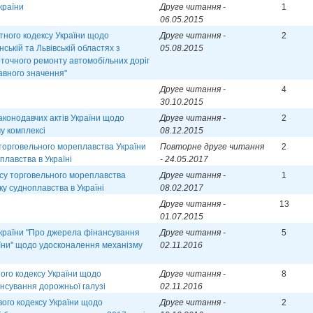
країни
Друге читання -
1
06.05.2015
тного кодексу України щодо
Друге читання -
2
ській та Львівській областях з
05.08.2015
оточного ремонту автомобільних доріг
авного значення"
Друге читання -
4
30.10.2015
аконодавчих актів України щодо
Друге читання -
2
у комплексі
08.12.2015
 торговельного мореплавства України
Повторне друге читання
2
лавства в Україні
- 24.05.2017
ксу торговельного мореплавства
Друге читання -
1
у судноплавства в Україні
08.02.2017
Друге читання -
13
01.07.2015
країни ''Про джерела фінансування
Друге читання -
5
їни'' щодо удосконалення механізму
02.11.2016
ого кодексу України щодо
Друге читання -
8
нсування дорожньої галузі
02.11.2016
ого кодексу України щодо
Друге читання -
2