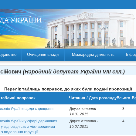
одавство
Очищення влади
Міжнародна діяльність
Інфо
ксійович
(Народний депутат України VIII скл.)
Перелік таблиць поправок, до яких були подані пропозиції
 таблиці поправок
Читання / Дата розгляду
Всього
Вр
законів України щодо спрощення
Друге читання -
3
14.01.2015
аконів України у сфері державних
Друге читання -
4
 у відповідність з міжнародними
15.07.2015
 з подолання корупції