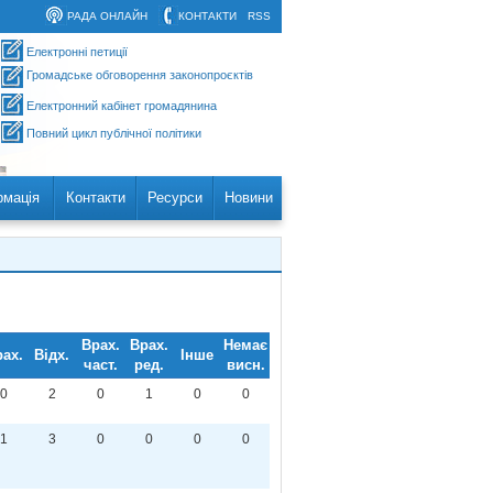
РАДА ОНЛАЙН
КОНТАКТИ
RSS
Електронні петиції
Громадське обговорення законопроєктів
Електронний кабінет громадянина
Повний цикл публічної політики
рмація
Контакти
Ресурси
Новини
Врах.
Врах.
Немає
ах.
Відх.
Інше
част.
ред.
висн.
0
2
0
1
0
0
1
3
0
0
0
0