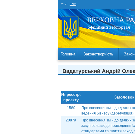
УКР
ENG
Головна
Законотворчість
Закон
Вадатурський Андрій Оле
№ реєстр.
Заголовок
проекту
1580
Про внесення змін до деяких 
ведення бізнесу (дерегуляція)
2087а
Про внесення змін до деяких з
закупівель щодо приведення їх
стандартами та вжиття заходів