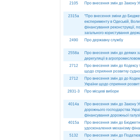
2105
Про внесення змін до Закону У
2315а
"Про внесення зміни до Бюдже
експерименту в Одеській, Волин
фінансування реконструкції, п
загального користування держ
2490
Про державну службу
2558а
Про внесення змін до деяких з
дерегуляції в агропромисловом
2712
Про внесення змін до Кодексу
щодо сприяння розвитку судноп
2712
Про внесення змін до до Коде
України щодо сприяння розвитк
2831-3
Про місцеві вибори
4014а
Про внесення змін до Закону У
дорожнього господарства Укра
фінансування дорожньої галузі
4015а
Про внесення змін до Бюджетн
удосконалення механізму фіна
5132
Про внесення змін до Податков