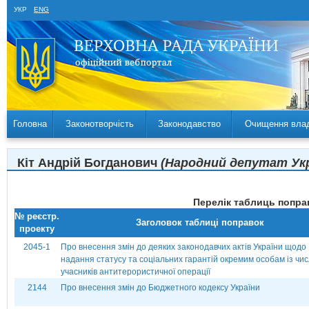
УКР
ENG
Головна
Законотворчість
Законодавство
Очищення вла
Кіт Андрій Богданович
(Народний депутат Укра
Перелік таблиць поправ
№ реєстр.
Заголовок таблиці поправок
проекту
2045-1
Про внесення змін до деяких законодавчих актів України щодо
надання статусу та соціальних гарантій окремим особам із чи
учасників антитерористичної операції
2144
Про внесення змін до Бюджетного кодексу України