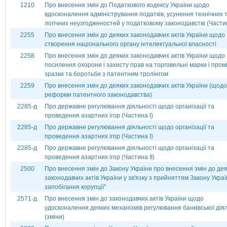
1210
Про внесення змін до Податкового кодексу України щодо
вдосконалення адміністрування податків, усунення технічних 
логічних неузгодженостей у податковому законодавстві (Частин
2255
Про внесення змін до деяких законодавчих актів України щодо
створення національного органу інтелектуальної власності
2258
Про внесення змін до деяких законодавчих актів України щодо
посилення охорони і захисту прав на торговельні марки і пром
зразки та боротьби з патентним тролінгом
2259
Про внесення змін до деяких законодавчих актів України (щодо
реформи патентного законодавства)
2285-д
Про державне регулювання діяльності щодо організації та
проведення азартних ігор (Частина І)
2285-д
Про державне регулювання діяльності щодо організації та
проведення азартних ігор (Частина І)
2285-д
Про державне регулювання діяльності щодо організації та
проведення азартних ігор (Частина ІІ)
2500
Про внесення змін до Закону України про внесення змін до де
законодавчих актів України у зв'язку з прийняттям Закону Украї
запобігання корупції''
2571-д
Про внесення змін до законодавчих актів України щодо
удосконалення деяких механізмів регулювання банківської дія
(зміни)