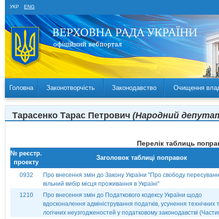
УКР
ENG
Головна
Законотворчість
Законодавство
Очищення вла
Тарасенко Тарас Петрович
(Народний депутат 
Перелік таблиць поправ
№ реєстр.
Заголовок таблиці поправок
проекту
0932
Про внесення змін до Закону України ''Про свободу пересуванн
вільний вибір місця проживання в Україні"
1210
Про внесення змін до Податкового кодексу України щодо
вдосконалення адміністрування податків, усунення технічних 
логічних неузгодженостей у податковому законодавстві (Частин