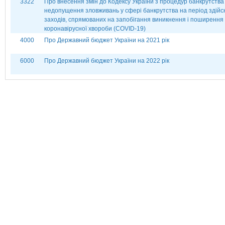
3322
Про внесення змін до Кодексу України з процедур банкрутства
недопущення зловживань у сфері банкрутства на період здій
заходів, спрямованих на запобігання виникнення і поширення
коронавірусної хвороби (СОVІD-19)
4000
Про Державний бюджет України на 2021 рік
6000
Про Державний бюджет України на 2022 рік