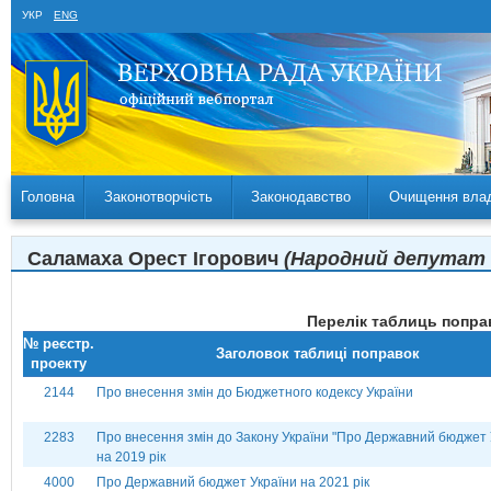
УКР
ENG
Головна
Законотворчість
Законодавство
Очищення вла
Саламаха Орест Ігорович
(Народний депутат У
Перелік таблиць поправ
№ реєстр.
Заголовок таблиці поправок
проекту
2144
Про внесення змін до Бюджетного кодексу України
2283
Про внесення змін до Закону України "Про Державний бюджет 
на 2019 рік
4000
Про Державний бюджет України на 2021 рік