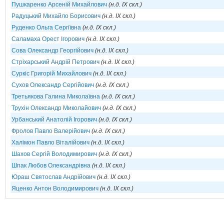
Пушкаренко Арсеній Михайлович
(н.д. IX скл.)
Радуцький Михайло Борисович
(н.д. IX скл.)
Руденко Ольга Сергіївна
(н.д. IX скл.)
Саламаха Орест Ігорович
(н.д. IX скл.)
Сова Олександр Георгійович
(н.д. IX скл.)
Стріхарський Андрій Петрович
(н.д. IX скл.)
Суркіс Григорій Михайлович
(н.д. IX скл.)
Сухов Олександр Сергійович
(н.д. IX скл.)
Третьякова Галина Миколаївна
(н.д. IX скл.)
Трухін Олександр Миколайович
(н.д. IX скл.)
Урбанський Анатолій Ігорович
(н.д. IX скл.)
Фролов Павло Валерійович
(н.д. IX скл.)
Халімон Павло Віталійович
(н.д. IX скл.)
Шахов Сергій Володимирович
(н.д. IX скл.)
Шпак Любов Олександрівна
(н.д. IX скл.)
Юраш Святослав Андрійович
(н.д. IX скл.)
Яценко Антон Володимирович
(н.д. IX скл.)