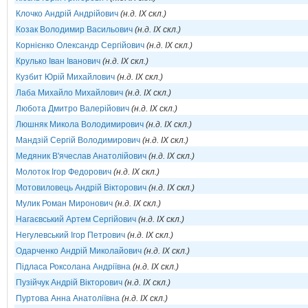
Клочко Андрій Андрійович
(н.д. IX скл.)
Козак Володимир Васильович
(н.д. IX скл.)
Корнієнко Олександр Сергійович
(н.д. IX скл.)
Крулько Іван Іванович
(н.д. IX скл.)
Кузбит Юрій Михайлович
(н.д. IX скл.)
Лаба Михайло Михайлович
(н.д. IX скл.)
Любота Дмитро Валерійович
(н.д. IX скл.)
Люшняк Микола Володимирович
(н.д. IX скл.)
Мандзій Сергій Володимирович
(н.д. IX скл.)
Медяник В'ячеслав Анатолійович
(н.д. IX скл.)
Молоток Ігор Федорович
(н.д. IX скл.)
Мотовиловець Андрій Вікторович
(н.д. IX скл.)
Мулик Роман Миронович
(н.д. IX скл.)
Нагаєвський Артем Сергійович
(н.д. IX скл.)
Негулевський Ігор Петрович
(н.д. IX скл.)
Одарченко Андрій Миколайович
(н.д. IX скл.)
Підласа Роксолана Андріївна
(н.д. IX скл.)
Пузійчук Андрій Вікторович
(н.д. IX скл.)
Пуртова Анна Анатоліївна
(н.д. IX скл.)