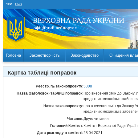
УКР
ENG
Головна
Законотворчість
Законодавство
Очищення вла
Картка таблиці поправок
Реєстр. № законопроекту:
5308
Назва (заголовок) таблиці поправок:
Про внесення змін до Закону 
кредитних механізмів забезпе
Назва законопроекту:
про внесення змін до Закону 
кредитних механізмів забезпе
Читання:
Друге читання
Головний Комітет:
Комітет Верховної Ради Украї
Дата розгляду в комітеті:
28.04.2021