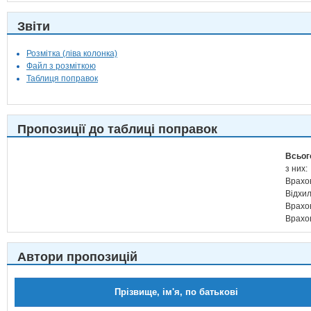
Звіти
Розмітка (ліва колонка)
Файл з розміткою
Таблиця поправок
Пропозиції до таблиці поправок
Всьог
з них:
Врахо
Відхи
Врахо
Врахо
Автори пропозицій
Прізвище, ім'я, по батькові