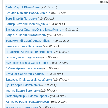
Народ
Бабак Сергій Віталійович
(н.д. IX скл.)
Безугла Мар'яна Володимирівна
(н.д. IX скл.)
Борт Віталій Петрович
(н.д. IX скл.)
Вагнєр Вікторія Олександрівна
(н.д. IX скл.)
Василевська-Смаглюк Ольга Михайлівна
(н.д. IX скл.)
Вацак Геннадій Анатолійович
(н.д. IX скл.)
Вельможний Сергій Анатолійович
(н.д. IX скл.)
Вінтоняк Олена Василівна
(н.д. IX скл.)
Герасимов Артур Володимирович
(н.д. IX скл.)
Герман Денис Вадимович
(н.д. IX скл.)
Дмитрієва Оксана Олександрівна
(н.д. IX скл.)
Дубнов Артем Васильович
(н.д. IX скл.)
Євтушок Сергій Миколайович
(н.д. IX скл.)
Задорожній Микола Миколайович
(н.д. IX скл.)
Зуб Валерій Олексійович
(н.д. IX скл.)
Івченко Вадим Євгенович
(н.д. IX скл.)
Камельчук Юрій Олександрович
(н.д. IX скл.)
Каптєлов Роман Володимирович
(н.д. IX скл.)
Кісєль Юрій Григорович
(н.д. IX скл.)