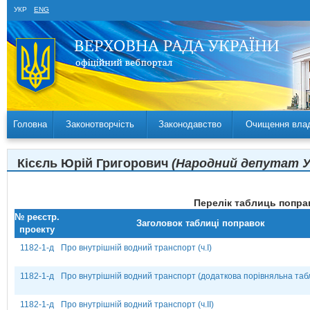
УКР
ENG
Головна
Законотворчість
Законодавство
Очищення вла
Кісєль Юрій Григорович
(Народний депутат Ук
Перелік таблиць поправ
№ реєстр.
Заголовок таблиці поправок
проекту
1182-1-д
Про внутрішній водний транспорт (ч.І)
1182-1-д
Про внутрішній водний транспорт (додаткова порівняльна таб
1182-1-д
Про внутрішній водний транспорт (ч.ІІ)