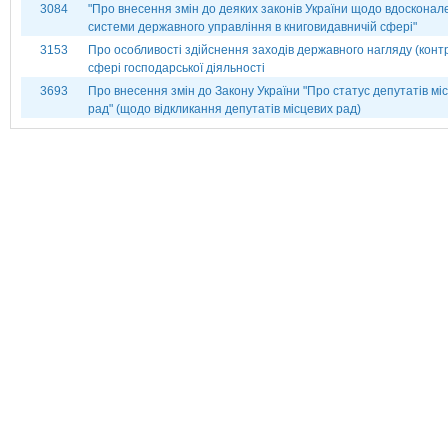
3084
"Про внесення змін до деяких законів України щодо вдосконал
системи державного управління в книговидавничій сфері"
3153
Про особливості здійснення заходів державного нагляду (конт
сфері господарської діяльності
3693
Про внесення змін до Закону України "Про статус депутатів мі
рад" (щодо відкликання депутатів місцевих рад)