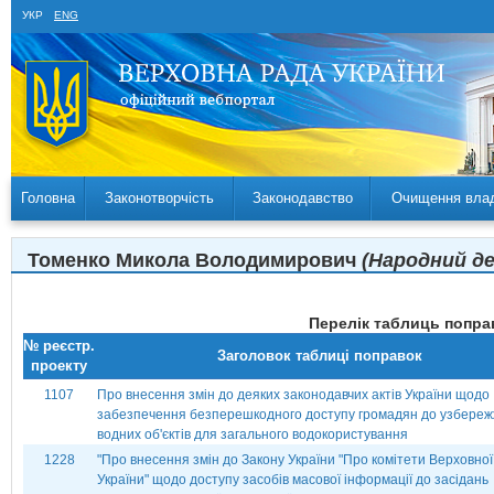
УКР
ENG
Головна
Законотворчість
Законодавство
Очищення вла
Томенко Микола Володимирович
(Народний де
Перелік таблиць поправ
№ реєстр.
Заголовок таблиці поправок
проекту
1107
Про внесення змін до деяких законодавчих актів України щодо
забезпечення безперешкодного доступу громадян до узбере
водних об'єктів для загального водокористування
1228
"Про внесення змін до Закону України "Про комітети Верховно
України" щодо доступу засобів масової інформації до засідань