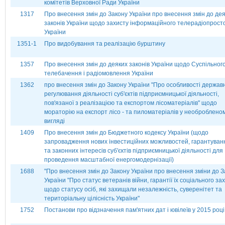
комітетів Верховної Ради України
1317
Про внесення змін до Закону України про внесення змін до де
законів України щодо захисту інформаційного телерадіопрост
України
1351-1
Про видобування та реалізацію бурштину
1357
Про внесення змін до деяких законів України щодо Суспільног
телебачення і радіомовлення України
1362
про внесення змін до Закону України "Про особливості держав
регулювання діяльності суб'єктів підприємницької діяльності,
пов'язаної з реалізацією та експортом лісоматеріалів" щодо
мораторію на експорт лісо - та пиломатеріалів у необроблено
вигляді
1409
Про внесення змін до Бюджетного кодексу України (щодо
запровадження нових інвестиційних можливостей, гарантуван
та законних інтересів суб'єктів підприємницької діяльності для
проведення масштабної енергомодернізації)
1688
"Про внесення змін до Закону України про внесення зміни до З
України "Про статус ветеранів війни, гарантії їх соціального за
щодо статусу осіб, які захищали незалежність, суверенітет та
територіальну цілісність України"
1752
Постанови про відзначення пам'ятних дат і ювілеїв у 2015 році