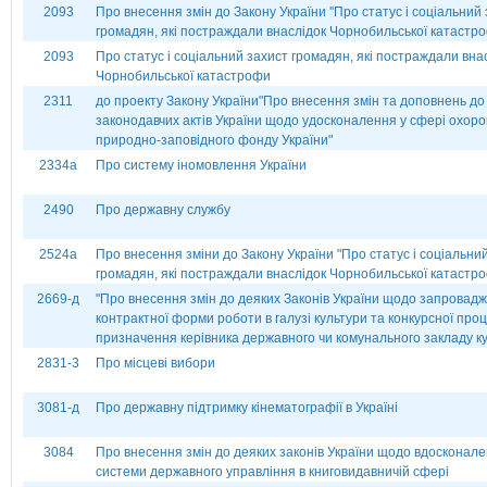
2093
Про внесення змін до Закону України ''Про статус і соціальний
громадян, які постраждали внаслідок Чорнобильської катастр
2093
Про статус і соціальний захист громадян, які постраждали вна
Чорнобильської катастрофи
2311
до проекту Закону України"Про внесення змін та доповнень до
законодавчих актів України щодо удосконалення у сфері охор
природно-заповідного фонду України"
2334а
Про систему іномовлення України
2490
Про державну службу
2524а
Про внесення зміни до Закону України "Про статус і соціальни
громадян, які постраждали внаслідок Чорнобильської катастр
2669-д
"Про внесення змін до деяких Законів України щодо запровад
контрактної форми роботи в галузі культури та конкурсної про
призначення керівника державного чи комунального закладу к
2831-3
Про місцеві вибори
3081-д
Про державну підтримку кінематографії в Україні
3084
Про внесення змін до деяких законів України щодо вдосконал
системи державного управління в книговидавничій сфері