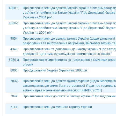
4000-1
Про внесення змін до деяких Законів України з питань оподат
у зв'язку із прийняттям Закону України "Про Державний бюдже
України на 2004 рік"
4000-1
Про внесення змін до деяких Законів України з питань оподат
у зв'язку із прийняттям Закону України "Про Державний бюдже
України на 2004 рік"
4054
Про внесення змін до деяких законів України (щодо діяльності 
розроблення та виготовлення озброєння, військової техніки та 
4346
Про внесення змін та доповнень до Закону України ''Про захо
державної підтримки суднобудівної промисловості в Україні''
5030-д
Про організацію виробництва та поводження з хімічними дже
струму
6000
Про Державний бюджет України на 2005 рік
7032
Про внесення змін до деяких законів України (щодо імплемента
законодавства до вимог багатосторонньої Угоди про торговель
аспекти прав інтелектуальної власності (ТРІПС) СОТ)
7049
Про внесення зміни до статті 4 Закону України ''Про підприємн
7114
Про внесення змін до Митного тарифу України