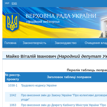
УКР
ENG
Головна
Законотворчість
Законодавство
Очищення вла
Майко Віталій Іванович
(Народний депутат Укр
Перелік таблиць поправ
№ реєстр.
Заголовок таблиці поправок
проекту
1038-1
Трудового кодексу України
1042
Про внесення змін до Закону України "Про колективні договори
угоди"
1063
Про внесення змін до Декрету Кабінету Міністрів України "Про