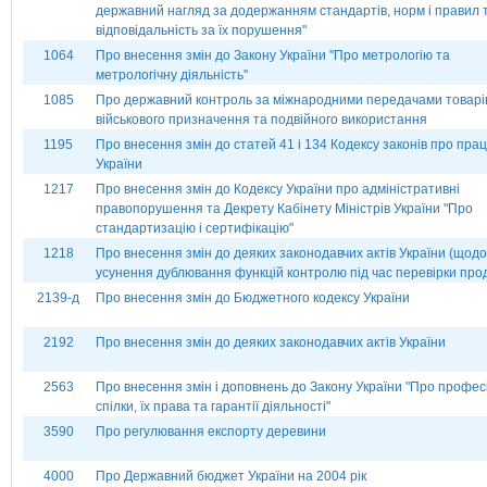
державний нагляд за додержанням стандартів, норм і правил 
відповідальність за їх порушення"
1064
Про внесення змін до Закону України ''Про метрологію та
метрологічну діяльність''
1085
Про державний контроль за міжнародними передачами товарі
військового призначення та подвійного використання
1195
Про внесення змін до статей 41 і 134 Кодексу законів про пра
України
1217
Про внесення змін до Кодексу України про адміністративні
правопорушення та Декрету Кабінету Міністрів України "Про
стандартизацію і сертифікацію"
1218
Про внесення змін до деяких законодавчих актів України (щодо
усунення дублювання функцій контролю під час перевірки прод
2139-д
Про внесення змін до Бюджетного кодексу України
2192
Про внесення змін до деяких законодавчих актів України
2563
Про внесення змін і доповнень до Закону України "Про профес
спілки, їх права та гарантії діяльності"
3590
Про регулювання експорту деревини
4000
Про Державний бюджет України на 2004 рік