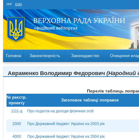
УКР
ENG
Головна
Законотворчість
Законодавство
Очищення вла
Авраменко Володимир Федорович
(Народний 
Перелік таблиць поправ
№ реєстр.
Заголовок таблиці поправок
проекту
1111-д
Про податок на доходи фізичних осіб
2000
Про Державний бюджет України на 2003 рік
4000
Про Державний бюджет України на 2004 рік