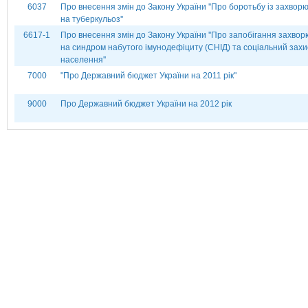
6037
Про внесення змін до Закону України ''Про боротьбу із захво
на туберкульоз''
6617-1
Про внесення змін до Закону України ''Про запобігання захво
на синдром набутого імунодефіциту (СНІД) та соціальний захи
населення''
7000
"Про Державний бюджет України на 2011 рік"
9000
Про Державний бюджет України на 2012 рік