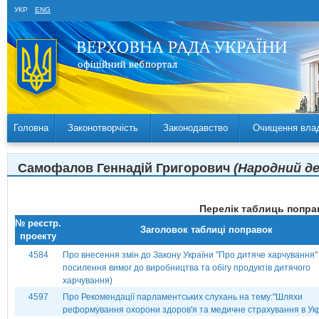
УКР
ENG
Головна
Законотворчість
Законодавство
Очищення вла
Самофалов Геннадій Григорович
(Народний де
Перелік таблиць поправ
№ реєстр.
Заголовок таблиці поправок
проекту
4584
Про внесення змін до Закону України "Про дитяче харчування"
посилення вимог до виробництва та обігу продуктів дитячого
харчування)
4597
Про Рекомендації парламентських слухань на тему:''Шляхи
реформування охорони здоров'я та медичне страхування в Укра