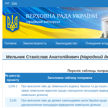
УКР
ENG
Головна
Законотворчість
Законодавство
Очищення вла
Мельник Станіслав Анатолійович
(Народний де
Перелік таблиць поправ
№ реєстр.
Заголовок таблиці поправок
проекту
1208-1
Про внесення змін до Земельного кодексу України та до інших а
сфері земельних відносин (щодо спрощення процедури відве
земельних ділянок)
2130
Про внесення змін до деяких законодавчих актів України щодо
удосконалення процедури відведення земельних ділянок