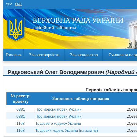
УКР
ENG
Головна
Законотворчість
Законодавство
Очищення вла
Радковський Олег Володимирович
(Народний 
Перелік таблиць поправ
№ реєстр.
Заголовок таблиці поправок
проекту
0881
Про морські порти України
Друге
0881
Про морські порти України
Друге
1108
Трудового кодексу України
Друге
1108
Трудовий кодекс України (на заміну)
Друге