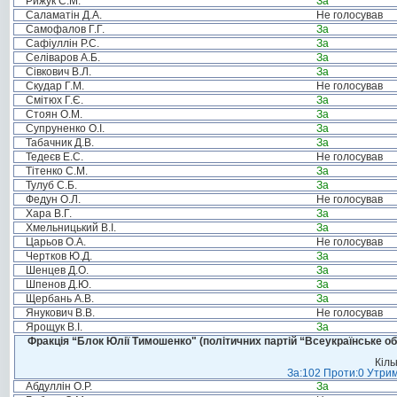
Рижук С.М.
За
Саламатін Д.А.
Не голосував
Самофалов Г.Г.
За
Сафіуллін Р.С.
За
Селіваров А.Б.
За
Сівкович В.Л.
За
Скудар Г.М.
Не голосував
Смітюх Г.Є.
За
Стоян О.М.
За
Супруненко О.І.
За
Табачник Д.В.
За
Тедеєв Е.С.
Не голосував
Тітенко С.М.
За
Тулуб С.Б.
За
Федун О.Л.
Не голосував
Хара В.Г.
За
Хмельницький В.І.
За
Царьов О.А.
Не голосував
Чертков Ю.Д.
За
Шенцев Д.О.
За
Шпенов Д.Ю.
За
Щербань А.В.
За
Янукович В.В.
Не голосував
Ярощук В.І.
За
Фракція “Блок Юлії Тимошенко" (політичних партій “Всеукраїнське об
Кіль
За:102 Проти:0 Утрим
Абдуллін О.Р.
За