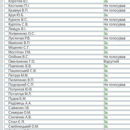
Коротюк В.І.
За
Костенко П.І.
Не голосував
Кравчук В.П.
Не голосував
Крук Ю.Б.
За
Курило В.С.
Не голосував
Курпіль С.В.
Не голосував
Левцун В.І.
За
Логвиненко О.С.
За
Лук’янчук Р.В.
Не голосував
Макієнко В.П.
За
Міщенко С.Г.
За
Мостіпан У.М.
За
Олійник В.С.
Не голосував
Омельченко Г.О.
Відсутній
Павленко В.В.
За
Пашинський С.В.
За
Петрук М.М.
За
Пилипенко В.П.
За
Подгорний С.П.
Не голосував
Полунєєв Ю.В.
За
Потапчук М.Л.
За
Пудов Б.М.
За
Радовець А.А.
За
Савченко І.В.
За
Семерак О.М.
За
Сенченко А.В.
За
Сігал Є.Я.
За
Скибінецький О.М.
За