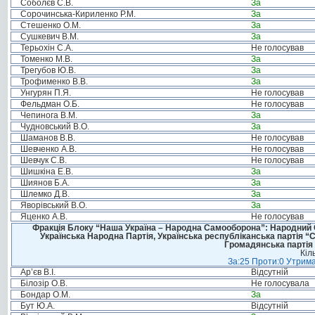
Соболєв С.В.
За
Сорочинська-Кириленко Р.М.
За
Стешенко О.М.
За
Сушкевич В.М.
За
Терьохін С.А.
Не голосував
Томенко М.В.
За
Трегубов Ю.В.
За
Трофименко В.В.
За
Унгурян П.Я.
Не голосував
Фельдман О.Б.
Не голосував
Чепинога В.М.
За
Чудновський В.О.
За
Шаманов В.В.
Не голосував
Шевченко А.В.
Не голосував
Шевчук С.В.
Не голосував
Шишкіна Е.В.
За
Шиянов Б.А.
За
Шлемко Д.В.
За
Яворівський В.О.
За
Яценко А.В.
Не голосував
Фракція Блоку “Наша Україна – Народна Самооборона”: Народний Со
Українська Народна Партія, Українська республіканська партія “
Громадянська партія 
Кіл
За:25 Проти:0 Утрима
Ар’єв В.І.
Відсутній
Білозір О.В.
Не голосувала
Бондар О.М.
За
Бут Ю.А.
Відсутній