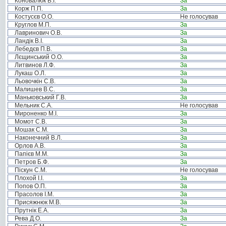
Коновалюк В.І.
За
Корж П.П.
За
Костусєв О.О.
Не голосував
Круглов М.П.
За
Лавринович О.В.
За
Ландік В.І.
За
Лебедєв П.В.
За
Лєщинський О.О.
За
Литвинов Л.Ф.
За
Лукаш О.Л.
За
Льовочкін С.В.
За
Малишев В.С.
За
Маньковський Г.В.
За
Мельник С.А.
Не голосував
Мироненко М.І.
За
Момот С.В.
За
Мошак С.М.
За
Наконечний В.Л.
За
Орлов А.В.
За
Папієв М.М.
За
Петров Б.Ф.
За
Піскун С.М.
Не голосував
Плохой І.І.
За
Попов О.П.
За
Прасолов І.М.
За
Присяжнюк М.В.
За
Прутнік Е.А.
За
Рева Д.О.
За