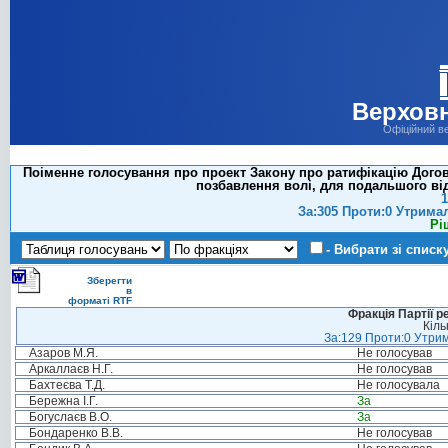
Верховн
Офіційний в
Поіменне голосування про проект Закону про ратифікацію Догов
позбавлення волі, для подальшого від
1
За:305 Проти:0 Утрима
Рі
- Вибрати зі списк
Зберегти
в
форматі RTF
Фракція Партії р
Кіль
За:129 Проти:0 Утрим
Азаров М.Я.
Не голосував
Аркаллаєв Н.Г.
Не голосував
Бахтеєва Т.Д.
Не голосувала
Бережна І.Г.
За
Богуслаєв В.О.
За
Бондаренко В.В.
Не голосував