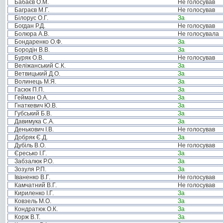
Бабаєв О.М.
Не голосував
Баграєв М.Г.
Не голосував
Білорус О.Г.
За
Богдан Р.Д.
Не голосував
Болюра А.В.
Не голосувала
Бондаренко О.Ф.
За
Бородін В.В.
За
Буряк О.В.
Не голосував
Веліжанський С.К.
За
Ветвицький Д.О.
За
Волинець М.Я.
За
Гасюк П.П.
За
Гейман О.А.
За
Гнаткевич Ю.В.
За
Губський Б.В.
За
Давимука С.А.
За
Денькович І.В.
Не голосував
Добряк Є.Д.
За
Дубіль В.О.
Не голосував
Єресько І.Г.
За
Забзалюк Р.О.
За
Зозуля Р.П.
За
Іваненко В.Г.
Не голосував
Камчатний В.Г.
Не голосував
Кириленко І.Г.
За
Ковзель М.О.
За
Кондратюк О.К.
За
Корж В.Т.
За