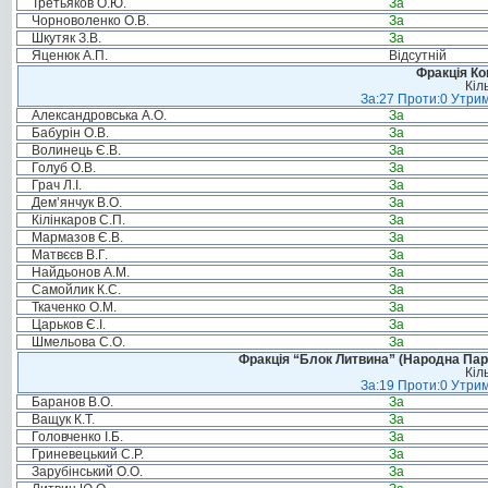
Третьяков О.Ю.
За
Чорноволенко О.В.
За
Шкутяк З.В.
За
Яценюк А.П.
Відсутній
Фракція Ком
Кіл
За:27 Проти:0 Утрим
Александровська А.О.
За
Бабурін О.В.
За
Волинець Є.В.
За
Голуб О.В.
За
Грач Л.І.
За
Дем’янчук В.О.
За
Кілінкаров С.П.
За
Мармазов Є.В.
За
Матвєєв В.Г.
За
Найдьонов А.М.
За
Самойлик К.С.
За
Ткаченко О.М.
За
Царьков Є.І.
За
Шмельова С.О.
За
Фракція “Блок Литвина” (Народна Парті
Кіл
За:19 Проти:0 Утрим
Баранов В.О.
За
Ващук К.Т.
За
Головченко І.Б.
За
Гриневецький С.Р.
За
Зарубінський О.О.
За