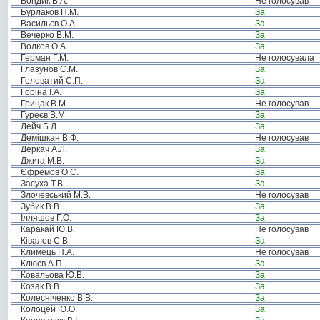
Бондик В.А.
Не голосував
Бурлаков П.М.
За
Васильєв О.А.
За
Вечерко В.М.
За
Волков О.А.
За
Герман Г.М.
Не голосувала
Глазунов С.М.
За
Головатий С.П.
За
Горіна І.А.
За
Грицак В.М.
Не голосував
Гуреєв В.М.
За
Дейч Б.Д.
За
Демішкан В.Ф.
Не голосував
Деркач А.Л.
За
Джига М.В.
За
Єфремов О.С.
За
Засуха Т.В.
За
Злочевський М.В.
Не голосував
Зубик В.В.
За
Ілляшов Г.О.
За
Каракай Ю.В.
Не голосував
Ківалов С.В.
За
Климець П.А.
Не голосував
Клюєв А.П.
За
Ковальова Ю.В.
За
Козак В.В.
За
Колесніченко В.В.
За
Колоцей Ю.О.
За