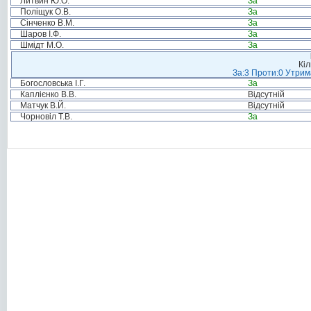
Литвин Ю.О.
За
Поліщук О.В.
За
Сінченко В.М.
За
Шаров І.Ф.
За
Шмідт М.О.
За
Кіл
За:3 Проти:0 Утрим
Богословська І.Г.
За
Каплієнко В.В.
Відсутній
Матчук В.Й.
Відсутній
Чорновіл Т.В.
За