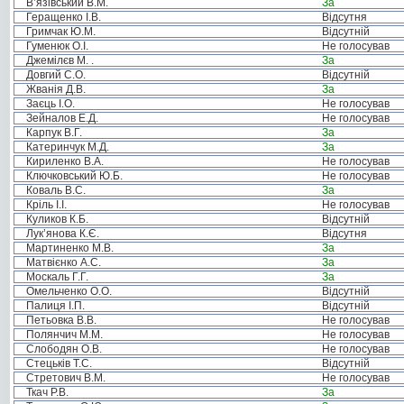
В’язівський В.М.
За
Геращенко І.В.
Відсутня
Гримчак Ю.М.
Відсутній
Гуменюк О.І.
Не голосував
Джемілєв М. .
За
Довгий С.О.
Відсутній
Жванія Д.В.
За
Заєць І.О.
Не голосував
Зейналов Е.Д.
Не голосував
Карпук В.Г.
За
Катеринчук М.Д.
За
Кириленко В.А.
Не голосував
Ключковський Ю.Б.
Не голосував
Коваль В.С.
За
Кріль І.І.
Не голосував
Куликов К.Б.
Відсутній
Лук’янова К.Є.
Відсутня
Мартиненко М.В.
За
Матвієнко А.С.
За
Москаль Г.Г.
За
Омельченко О.О.
Відсутній
Палиця І.П.
Відсутній
Петьовка В.В.
Не голосував
Полянчич М.М.
Не голосував
Слободян О.В.
Не голосував
Стецьків Т.С.
Відсутній
Стретович В.М.
Не голосував
Ткач Р.В.
За