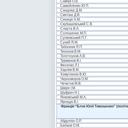
Савчук О.В.
Самойленко Ю.П.
Сандлер Д.М.
Святаш Д.В.
Синиця А.М.
Скубашевський С.В.
Слаута В.А.
Солошенко М.П.
Сулковський П.Г.
Сухий Я.М.
Табачник Я.П.
Тихонов В.М.
Толстоухов А.В.
Турманов В.І.
Фесенко Л.І.
Харлім В.М.
Хомутиннік В.Ю.
Черноморов О.М.
Чечетов М.В.
Шкіря І.М.
Шуфрич Н.І.
Янковський М.А.
Ярощук В.І.
Фракція “Блок Юлії Тимошенко" (політи
Абдуллін О.Р.
Бабаєв О.М.