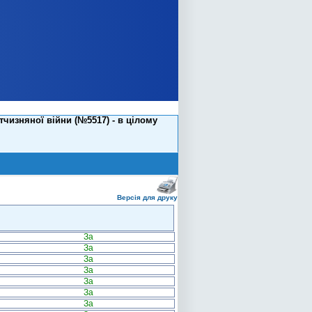
чизняної війни (№5517) - в цілому
Версія для друку
За
За
За
За
За
За
За