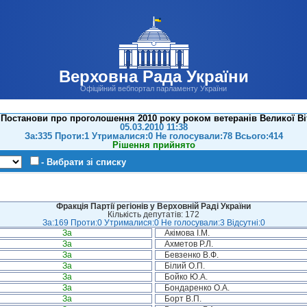
Верховна Рада України
Офіційний вебпортал парламенту України
Постанови про проголошення 2010 року роком ветеранів Великої Віт
05.03.2010 11:38
За:335 Проти:1 Утрималися:0 Не голосували:78 Всього:414
Рішення прийнято
- Вибрати зі списку
Фракція Партії регіонів у Верховній Раді України
Кількість депутатів: 172
За:169 Проти:0 Утрималися:0 Не голосували:3 Відсутні:0
За
Акімова І.М.
За
Ахметов Р.Л.
За
Бевзенко В.Ф.
За
Білий О.П.
За
Бойко Ю.А.
За
Бондаренко О.А.
За
Борт В.П.