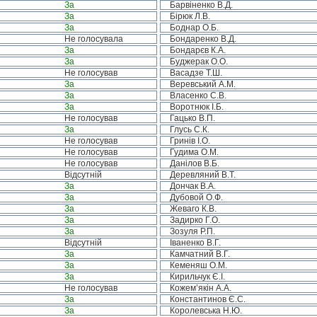
За
Барвіненко В.Д.
За
Бірюк Л.В.
За
Боднар О.Б.
Не голосувала
Бондаренко В.Д.
За
Бондарєв К.А.
За
Буджерак О.О.
Не голосував
Васадзе Т.Ш.
За
Веревський А.М.
За
Власенко С.В.
За
Воротнюк І.Б.
Не голосував
Гацько В.П.
За
Глусь С.К.
Не голосував
Гринів І.О.
Не голосував
Гудима О.М.
Не голосував
Данілов В.Б.
Відсутній
Деревляний В.Т.
За
Дончак В.А.
За
Дубовой О.Ф.
За
Жеваго К.В.
За
Задирко Г.О.
За
Зозуля Р.П.
Відсутній
Іваненко В.Г.
За
Камчатний В.Г.
За
Кеменяш О.М.
За
Кирильчук Є.І.
Не голосував
Кожем’якін А.А.
За
Константинов Є.С.
За
Королевська Н.Ю.