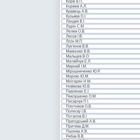
Корж В.П.
Коржев А.Л.
Кравець А.В.
Кузьмук О.І.
Ландик В.І.
Ларін С.М.
Лелюк О.В.
Лисов І.В.
Лісін М.П.
Лук’янов В.В.
Макеєнко В.В.
Мальцев В.О.
Матвійчук Е.Л.
Мирний І.М.
Мірошниченко Ю.Р.
Мороко Ю.М.
Мхітарян Н.М.
Новікова Ю.В.
Павленко Е.І.
Пеклушенко О.М.
Писарчук П.І.
Плотніков О.В.
Попеску І.В.
Потапов В.І.
Пригодський А.В.
Притика Д.М.
Пшонка А.В.
Рибак В.В.