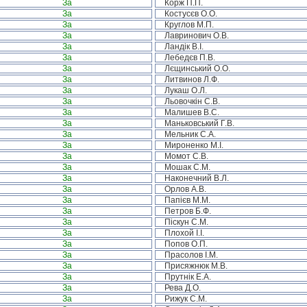
За
Корж П.П.
За
Костусєв О.О.
За
Круглов М.П.
За
Лавринович О.В.
За
Ландік В.І.
За
Лебедєв П.В.
За
Лєщинський О.О.
За
Литвинов Л.Ф.
За
Лукаш О.Л.
За
Льовочкін С.В.
За
Малишев В.С.
За
Маньковський Г.В.
За
Мельник С.А.
За
Мироненко М.І.
За
Момот С.В.
За
Мошак С.М.
За
Наконечний В.Л.
За
Орлов А.В.
За
Папієв М.М.
За
Петров Б.Ф.
За
Піскун С.М.
За
Плохой І.І.
За
Попов О.П.
За
Прасолов І.М.
За
Присяжнюк М.В.
За
Прутнік Е.А.
За
Рева Д.О.
За
Рижук С.М.