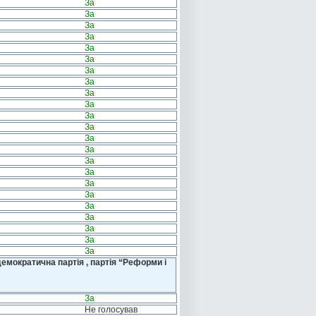
За
За
За
За
За
За
За
За
За
За
За
За
За
За
За
За
За
За
За
За
За
За
За
емократична партія , партія “Реформи і
За
Не голосував