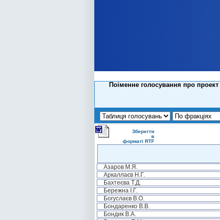
Поіменне голосування про проект 
Зберегти
в
форматі RTF
Азаров М.Я.
Аркаллаєв Н.Г.
Бахтеєва Т.Д.
Бережна І.Г.
Богуслаєв В.О.
Бондаренко В.В.
Бондик В.А.