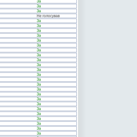
За
За
За
Не голосував
За
За
За
За
За
За
За
За
За
За
За
За
За
За
За
За
За
За
За
За
За
За
За
За