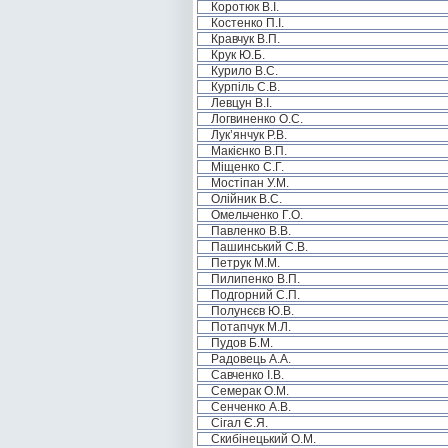
Коротюк В.І.
Костенко П.І.
Кравчук В.П.
Крук Ю.Б.
Курило В.С.
Курпіль С.В.
Левцун В.І.
Логвиненко О.С.
Лук’янчук Р.В.
Макієнко В.П.
Міщенко С.Г.
Мостіпан У.М.
Олійник В.С.
Омельченко Г.О.
Павленко В.В.
Пашинський С.В.
Петрук М.М.
Пилипенко В.П.
Подгорний С.П.
Полунєєв Ю.В.
Потапчук М.Л.
Пудов Б.М.
Радовець А.А.
Савченко І.В.
Семерак О.М.
Сенченко А.В.
Сігал Є.Я.
Скибінецький О.М.