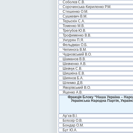
Соболєв С.В.
Сорочинська-Кириленко Р.М.
Стешенко О.М.
Сушкевич В.М.
Терьохін С.А.
Томенко М.В.
Трегубов Ю.В.
Трофименко В.В.
Унгурян П.Я.
Фельдман О.Б.
Чепинога В.М.
Чудновський В.О.
Шаманов В.В.
Шевченко А.В.
Шевчук С.В.
Шишкіна Е.В.
Шиянов Б.А.
Шлемко Д.В.
Яворівський В.О.
Яценко А.В.
Фракція Блоку “Наша Україна – Наро
Українська Народна Партія, Україн
Ар’єв В.І.
Білозір О.В.
Бондар О.М.
Бут Ю.А.