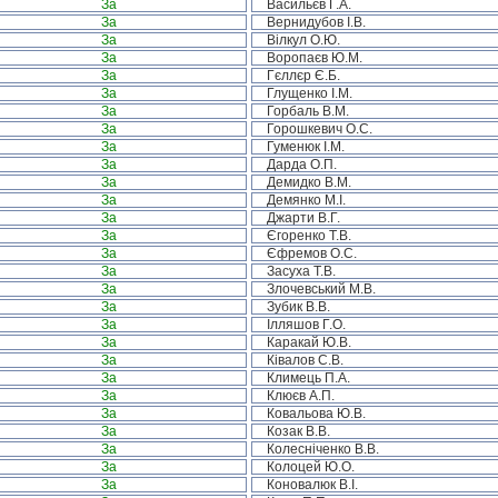
За
Васильєв Г.А.
За
Вернидубов І.В.
За
Вілкул О.Ю.
За
Воропаєв Ю.М.
За
Гєллєр Є.Б.
За
Глущенко І.М.
За
Горбаль В.М.
За
Горошкевич О.С.
За
Гуменюк І.М.
За
Дарда О.П.
За
Демидко В.М.
За
Демянко М.І.
За
Джарти В.Г.
За
Єгоренко Т.В.
За
Єфремов О.С.
За
Засуха Т.В.
За
Злочевський М.В.
За
Зубик В.В.
За
Ілляшов Г.О.
За
Каракай Ю.В.
За
Ківалов С.В.
За
Климець П.А.
За
Клюєв А.П.
За
Ковальова Ю.В.
За
Козак В.В.
За
Колесніченко В.В.
За
Колоцей Ю.О.
За
Коновалюк В.І.