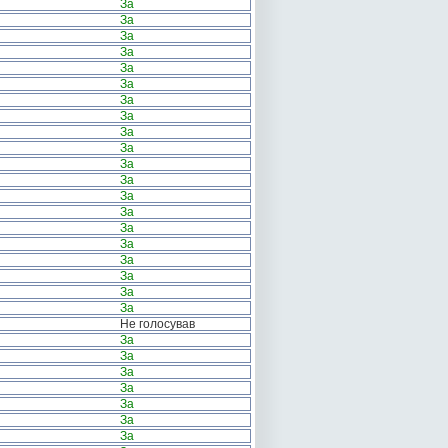
За
За
За
За
За
За
За
За
За
За
За
За
За
За
За
За
За
За
За
За
Не голосував
За
За
За
За
За
За
За