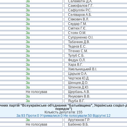
За
Саламатін Д.А.
За
Самофалов Г.Г.
За
Сафіуллін Р.С.
За
Селіваров А.Б.
За
Сівкович В.Л.
За
Скудар Г.М.
За
Смітюх Г.Є.
За
Стоян О.М.
За
Супруненко О.І.
За
Табачник Д.В.
За
Тедеєв Е.С.
За
Тітенко С.М.
За
Тулуб С.Б.
За
Федун О.Л.
За
Хара В.Г.
За
Хмельницький В.І.
За
Царьов О.А.
За
Чертков Ю.Д.
За
Шенцев Д.О.
За
Шпенов Д.Ю.
Не голосував
Щербань А.В.
За
Янукович В.В.
За
Яцуба В.Г.
чних партій “Всеукраїнське об’єднання “Батьківщина”, Українська соціал-д
порядок”)
Кількість депутатів: 155
За:93 Проти:0 Утрималися:0 Не голосували:50 Відсутні:12
За
Арутюнов Г.Р.
Не голосував
Бабенко В.Б.