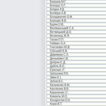
Баграєв М.Г.
Білорус О.Г.
Богдан Р.Д.
Болюра А.В.
Бондаренко О.Ф.
Бородін В.В.
Буряк О.В.
Веліжанський С.К.
Ветвицький Д.О.
Волинець М.Я.
Гасюк П.П.
Гейман О.А.
Гнаткевич Ю.В.
Губський Б.В.
Давимука С.А.
Денькович І.В.
Добряк Є.Д.
Дубіль В.О.
Єресько І.Г.
Забзалюк Р.О.
Зімін Є.І.
Зубов В.С.
Кальченко В.М.
Каплієнко В.В.
Кириленко І.Г.
Ковзель М.О.
Кондратюк О.К.
Корж В.Т.