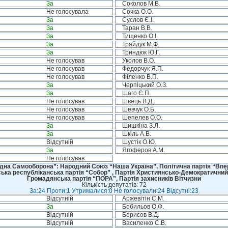
За
Соколов М.В.
Не голосувала
Сочка О.О.
За
Суслов Є.І.
За
Таран В.В.
За
Тищенко О.І.
За
Трайдук М.Ф.
За
Триндюк Ю.Г.
Не голосував
Уколов В.О.
Не голосував
Федорчук Я.П.
Не голосував
Філенко В.П.
За
Черпіцький О.З.
За
Шаго Є.П.
Не голосував
Швець В.Д.
Не голосував
Шевчук О.Б.
Не голосував
Шепелев О.О.
За
Шишкіна З.Л.
За
Шкіль А.В.
Відсутній
Шустік О.Ю.
За
Ягоферов А.М.
Не голосував
дна Самооборона”: Народний Союз “Наша Україна”, Політична партія “Впере
ська республіканська партія “Собор” , Партія Християнсько-Демократичний
Громадянська партія “ПОРА”, Партія захисників Вітчизни
Кількість депутатів: 72
За:24 Проти:1 Утрималися:0 Не голосували:24 Відсутні:23
Відсутній
Аржевітін С.М.
За
Бобильов О.Ф.
Відсутній
Борисов В.Д.
Відсутній
Василенко С.В.