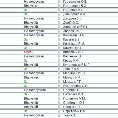
Не голосував
Герасим’юк О.В.
Відсутня
Григорович Л.С.
За
Гриценко А.С.
За
Давиденко А.А.
Не голосував
Джоджик Я.І.
Відсутній
Доній О.С.
Відсутній
Жебрівський П.І.
Не голосував
Зварич Р.М.
Не голосував
Кармазін Ю.А.
За
Каськів В.В.
Відсутній
Кендзьор Я.М.
За
Клименко О.І.
Проти
Князевич Р.П.
Не голосував
Костенко Ю.І.
За
Круць М.Ф.
Відсутній
Кульчинський М.Г.
За
Ляпіна К.М.
Не голосував
Марущенко В.С.
Відсутній
Матчук В.Й.
За
Москаль Г.Г.
За
Омельченко О.О.
Не голосувала
Палиця І.П.
За
Петьовка В.В.
Відсутній
Полянчич М.М.
Відсутній
Слободян О.В.
Відсутній
Стецьків Т.С.
За
Стретович В.М.
Не голосував
Ткач Р.В.