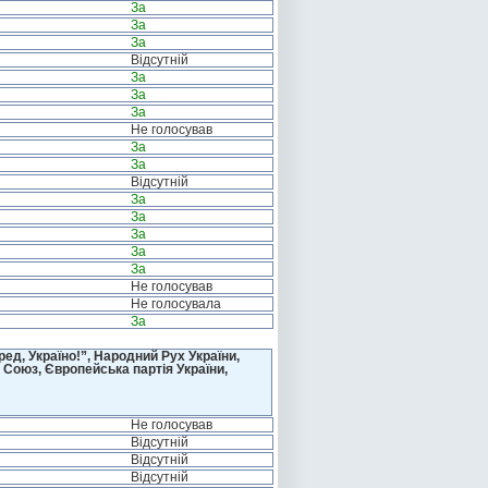
За
За
За
Відсутній
За
За
За
Не голосував
За
За
Відсутній
За
За
За
За
За
Не голосував
Не голосувала
За
д, Україно!”, Народний Рух України,
 Союз, Європейська партія України,
Не голосував
Відсутній
Відсутній
Відсутній