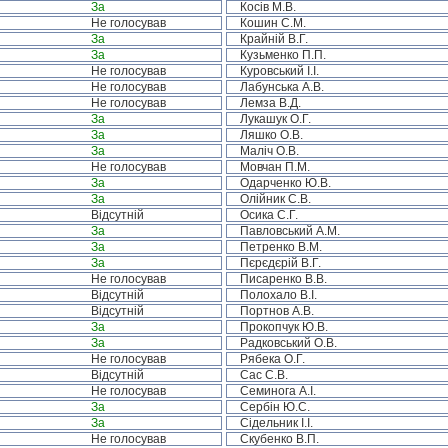
За
Косів М.В.
Не голосував
Кошин С.М.
За
Крайній В.Г.
За
Кузьменко П.П.
Не голосував
Куровський І.І.
Не голосував
Лабунська А.В.
Не голосував
Лемза В.Д.
За
Лукашук О.Г.
За
Ляшко О.В.
За
Маліч О.В.
Не голосував
Мовчан П.М.
За
Одарченко Ю.В.
За
Олійник С.В.
Відсутній
Осика С.Г.
За
Павловський А.М.
За
Петренко В.М.
За
Пєрєдєрій В.Г.
Не голосував
Писаренко В.В.
Відсутній
Полохало В.І.
Відсутній
Портнов А.В.
За
Прокопчук Ю.В.
За
Радковський О.В.
Не голосував
Рябека О.Г.
Відсутній
Сас С.В.
Не голосував
Семинога А.І.
За
Сербін Ю.С.
За
Сідельник І.І.
Не голосував
Скубенко В.П.