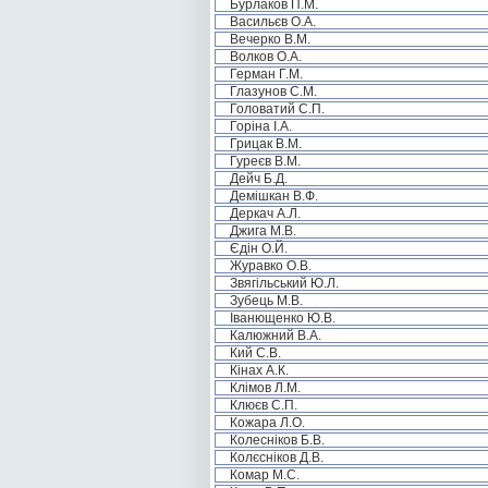
Бурлаков П.М.
Васильєв О.А.
Вечерко В.М.
Волков О.А.
Герман Г.М.
Глазунов С.М.
Головатий С.П.
Горіна І.А.
Грицак В.М.
Гуреєв В.М.
Дейч Б.Д.
Демішкан В.Ф.
Деркач А.Л.
Джига М.В.
Єдін О.Й.
Журавко О.В.
Звягільський Ю.Л.
Зубець М.В.
Іванющенко Ю.В.
Калюжний В.А.
Кий С.В.
Кінах А.К.
Клімов Л.М.
Клюєв С.П.
Кожара Л.О.
Колесніков Б.В.
Колєсніков Д.В.
Комар М.С.