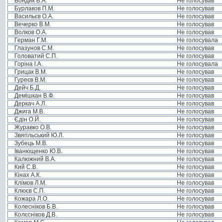
Бондик В.А.
Не голосував
Бурлаков П.М.
Не голосував
Васильєв О.А.
Не голосував
Вечерко В.М.
Не голосував
Волков О.А.
Не голосував
Герман Г.М.
Не голосувала
Глазунов С.М.
Не голосував
Головатий С.П.
Не голосував
Горіна І.А.
Не голосувала
Грицак В.М.
Не голосував
Гуреєв В.М.
Не голосував
Дейч Б.Д.
Не голосував
Демішкан В.Ф.
Не голосував
Деркач А.Л.
Не голосував
Джига М.В.
Не голосував
Єдін О.Й.
Не голосував
Журавко О.В.
Не голосував
Звягільський Ю.Л.
Не голосував
Зубець М.В.
Не голосував
Іванющенко Ю.В.
Не голосував
Калюжний В.А.
Не голосував
Кий С.В.
Не голосував
Кінах А.К.
Не голосував
Клімов Л.М.
Не голосував
Клюєв С.П.
Не голосував
Кожара Л.О.
Не голосував
Колесніков Б.В.
Не голосував
Колєсніков Д.В.
Не голосував