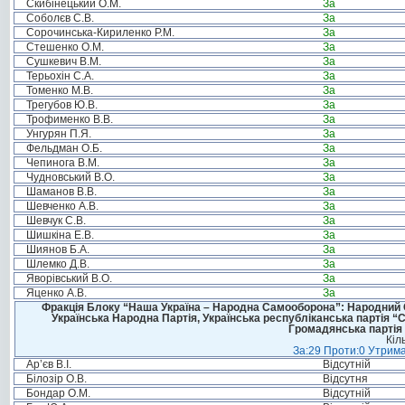
Скибінецький О.М.
За
Соболєв С.В.
За
Сорочинська-Кириленко Р.М.
За
Стешенко О.М.
За
Сушкевич В.М.
За
Терьохін С.А.
За
Томенко М.В.
За
Трегубов Ю.В.
За
Трофименко В.В.
За
Унгурян П.Я.
За
Фельдман О.Б.
За
Чепинога В.М.
За
Чудновський В.О.
За
Шаманов В.В.
За
Шевченко А.В.
За
Шевчук С.В.
За
Шишкіна Е.В.
За
Шиянов Б.А.
За
Шлемко Д.В.
За
Яворівський В.О.
За
Яценко А.В.
За
Фракція Блоку “Наша Україна – Народна Самооборона”: Народний Со
Українська Народна Партія, Українська республіканська партія “
Громадянська партія 
Кіл
За:29 Проти:0 Утрима
Ар’єв В.І.
Відсутній
Білозір О.В.
Відсутня
Бондар О.М.
Відсутній