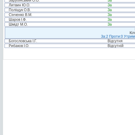
Зарубінський О.О.
За
Литвин Ю.О.
За
Поліщук О.В.
За
Сінченко В.М.
За
Шаров І.Ф.
За
Шмідт М.О.
За
Кіл
За:2 Проти:0 Утрим
Богословська І.Г.
Відсутня
Рибаков І.О.
Відсутній