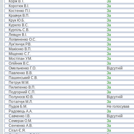
Корж В.Т.
За
Коротюк В.І.
За
Костенко П.І.
За
Кравчук В.П.
За
Крук Ю.Б.
За
Курило В.С.
За
Курпіль С.В.
За
Левцун В.І.
За
Логвиненко О.С.
За
Лук’янчук Р.В.
За
Макієнко В.П.
За
Міщенко С.Г.
За
Мостіпан У.М.
За
Олійник В.С.
За
Омельченко Г.О.
Відсутній
Павленко В.В.
За
Пашинський С.В.
За
Петрук М.М.
За
Пилипенко В.П.
За
Подгорний С.П.
За
Полунєєв Ю.В.
Відсутній
Потапчук М.Л.
За
Пудов Б.М.
Не голосував
Радовець А.А.
За
Савченко І.В.
Відсутній
Семерак О.М.
За
Сенченко А.В.
За
Сігал Є.Я.
За