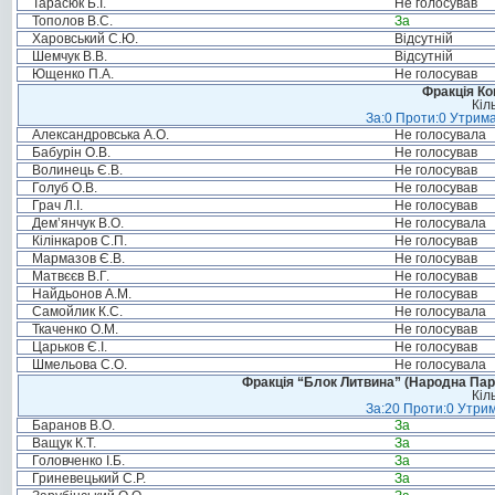
Тарасюк Б.І.
Не голосував
Тополов В.С.
За
Харовський С.Ю.
Відсутній
Шемчук В.В.
Відсутній
Ющенко П.А.
Не голосував
Фракція Ком
Кіл
За:0 Проти:0 Утрима
Александровська А.О.
Не голосувала
Бабурін О.В.
Не голосував
Волинець Є.В.
Не голосував
Голуб О.В.
Не голосував
Грач Л.І.
Не голосував
Дем’янчук В.О.
Не голосувала
Кілінкаров С.П.
Не голосував
Мармазов Є.В.
Не голосував
Матвєєв В.Г.
Не голосував
Найдьонов А.М.
Не голосував
Самойлик К.С.
Не голосувала
Ткаченко О.М.
Не голосував
Царьков Є.І.
Не голосував
Шмельова С.О.
Не голосувала
Фракція “Блок Литвина” (Народна Парті
Кіл
За:20 Проти:0 Утрим
Баранов В.О.
За
Ващук К.Т.
За
Головченко І.Б.
За
Гриневецький С.Р.
За