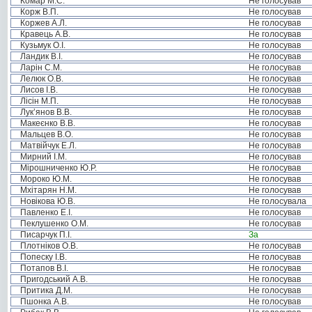
Комар М.С.
Не голосував
Корж В.П.
Не голосував
Коржев А.Л.
Не голосував
Кравець А.В.
Не голосував
Кузьмук О.І.
Не голосував
Ландик В.І.
Не голосував
Ларін С.М.
Не голосував
Лелюк О.В.
Не голосував
Лисов І.В.
Не голосував
Лісін М.П.
Не голосував
Лук’янов В.В.
Не голосував
Макеєнко В.В.
Не голосував
Мальцев В.О.
Не голосував
Матвійчук Е.Л.
Не голосував
Мирний І.М.
Не голосував
Мірошниченко Ю.Р.
Не голосував
Мороко Ю.М.
Не голосував
Мхітарян Н.М.
Не голосував
Новікова Ю.В.
Не голосувала
Павленко Е.І.
Не голосував
Пеклушенко О.М.
Не голосував
Писарчук П.І.
За
Плотніков О.В.
Не голосував
Попеску І.В.
Не голосував
Потапов В.І.
Не голосував
Пригодський А.В.
Не голосував
Притика Д.М.
Не голосував
Пшонка А.В.
Не голосував