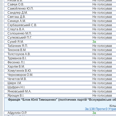
Рибак В.В.
Не голосував
Савчук О.В.
Не голосував
Самойленко Ю.П.
Не голосував
Сандлер Д.М.
Не голосував
Святаш Д.В.
Не голосував
Синиця А.М.
Не голосував
Скубашевський С.В.
Не голосував
Слаута В.А.
Не голосував
Солошенко М.П.
Не голосував
Сулковський П.Г.
Не голосував
Сухий Я.М.
За
Табачник Я.П.
Не голосував
Тихонов В.М.
Не голосував
Толстоухов А.В.
Не голосував
Турманов В.І.
Не голосував
Фесенко Л.І.
Не голосував
Харлім В.М.
Не голосував
Хомутиннік В.Ю.
Не голосував
Черноморов О.М.
Не голосував
Чечетов М.В.
Не голосував
Шкіря І.М.
Не голосував
Шуфрич Н.І.
Не голосував
Янковський М.А.
Не голосував
Ярощук В.І.
Не голосував
Фракція “Блок Юлії Тимошенко" (політичних партій “Всеукраїнське об
Кіль
За:138 Проти:0 Утрим
Абдуллін О.Р.
За