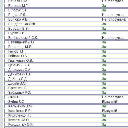
Бабаєв О.М.
Не голосував
Баграєв М.Г.
За
Білорус О.Г.
За
Богдан Р.Д.
Не голосував
Болюра А.В.
Не голосувала
Бондаренко О.Ф.
За
Бородін В.В.
За
Буряк О.В.
За
Веліжанський С.К.
Не голосував
Ветвицький Д.О.
За
Волинець М.Я.
За
Гасюк П.П.
За
Гейман О.А.
За
Гнаткевич Ю.В.
За
Губський Б.В.
За
Давимука С.А.
За
Денькович І.В.
За
Добряк Є.Д.
За
Дубіль В.О.
За
Єресько І.Г.
За
Забзалюк Р.О.
За
Зімін Є.І.
Не голосував
Зубов В.С.
Відсутній
Кальченко В.М.
За
Каплієнко В.В.
Відсутній
Кириленко І.Г.
За
Ковзель М.О.
За
Кондратюк О.К.
За