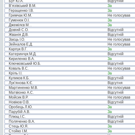
Бут Ю.А.
Відсутній
В’язівський В.М.
За
Геращенко І.В.
За
Гримчак Ю.М.
Не голосував
Гуменюк О.І.
За
Джемілєв М. .
За
Довгий С.О.
Відсутній
Жванія Д.В.
Відсутній
Заєць І.О.
Не голосував
Зейналов Е.Д.
Не голосував
Карпук В.Г.
За
Катеринчук М.Д.
Відсутній
Кириленко В.А.
За
Ключковський Ю.Б.
Відсутній
Коваль В.С.
Не голосував
Кріль І.І.
За
Куликов К.Б.
Відсутній
Лук’янова К.Є.
Відсутня
Мартиненко М.В.
Не голосував
Матвієнко А.С.
Відсутній
Мойсик В.Р.
Не голосував
Новіков О.В.
Відсутній
Оробець Л.Ю.
За
Парубій А.В.
За
Плющ І.С.
Відсутній
Поляченко В.А.
Відсутній
Стець Ю.Я.
За
Стойко І.М.
За