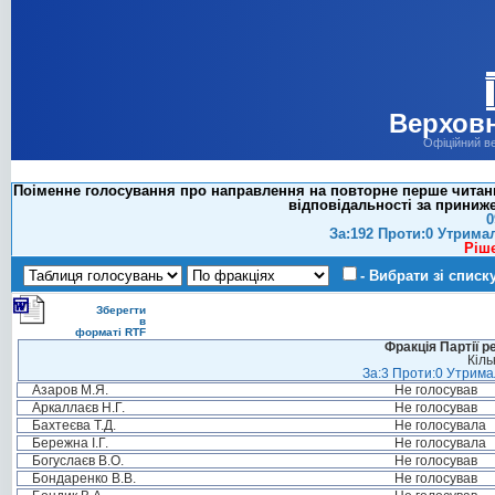
Верховн
Офіційний в
Поіменне голосування про направлення на повторне перше читанн
відповідальності за приниже
0
За:192 Проти:0 Утрима
Ріш
- Вибрати зі списк
Зберегти
в
форматі RTF
Фракція Партії р
Кіль
За:3 Проти:0 Утримал
Азаров М.Я.
Не голосував
Аркаллаєв Н.Г.
Не голосував
Бахтеєва Т.Д.
Не голосувала
Бережна І.Г.
Не голосувала
Богуслаєв В.О.
Не голосував
Бондаренко В.В.
Не голосував