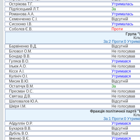
Острікова Т.Г.
Утрималась
Підлісецький Л.Т.
За
Романова А.А.
Утрималась
Семенченко С.І.
Відсутній
Сисоєнко І.В.
Утрималась
Соболєв Є.В.
Проти
Група "
Кіл
За:2 Проти:0 Утрима
Барвіненко В.Д.
Відсутній
Біловол О.М.
Не голосував
Бондар В.В.
Не голосував
Гуляєв В.О.
Утримався
Ільюк А.О.
Не голосував
Кіссе А.І.
Утримався
Кулініч О.І.
Утримався
Мисик В.Ю.
Відсутній
Остапчук В.М.
За
Пресман О.С.
Не голосував
Святаш Д.В.
Не голосував
Шаповалов Ю.А.
Відсутній
Шкіря І.М.
Не голосував
Фракція політичної партії
Кіл
За:1 Проти:0 Утрима
Абдуллін О.Р.
Утримався
Бухарєв В.В.
Відсутній
Дубіль В.О.
Відсутній
Івченко В.Є.
Утримався