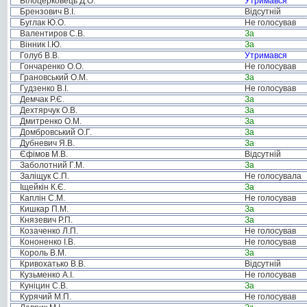
Білоцерковець Д.О.
Утримався
Брензович В.І.
Відсутній
Буглак Ю.О.
Не голосував
Валентиров С.В.
За
Вінник І.Ю.
За
Голуб В.В.
Утримався
Гончаренко О.О.
Не голосував
Грановський О.М.
За
Гудзенко В.І.
Не голосував
Демчак Р.Є.
За
Дехтярчук О.В.
За
Дмитренко О.М.
За
Домбровський О.Г.
За
Дубневич Я.В.
За
Єфімов М.В.
Відсутній
Заболотний Г.М.
За
Заліщук С.П.
Не голосувала
Іщейкін К.Є.
За
Каплін С.М.
Не голосував
Кишкар П.М.
За
Князевич Р.П.
За
Козаченко Л.П.
Не голосував
Кононенко І.В.
Не голосував
Король В.М.
За
Кривохатько В.В.
Відсутній
Кузьменко А.І.
Не голосував
Куніцин С.В.
За
Курячий М.П.
Не голосував