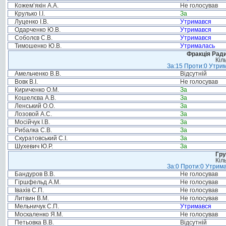
Кожем’якін А.А.
Не голосував
Крулько І.І.
За
Луценко І.В.
Утримався
Одарченко Ю.В.
Утримався
Соболєв С.В.
Утримався
Тимошенко Ю.В.
Утрималась
Фракція Ради
Кіл
За:15 Проти:0 Утрим
Амельченко В.В.
Відсутній
Вовк В.І.
Не голосував
Кириченко О.М.
За
Кошелєва А.В.
За
Ленський О.О.
За
Лозовой А.С.
За
Мосійчук І.В.
За
Рибалка С.В.
За
Скуратовський С.І.
За
Шухевич Ю.Р.
За
Гру
Кіл
За:0 Проти:0 Утрима
Бандуров В.В.
Не голосував
Гіршфельд А.М.
Не голосував
Івахів С.П.
Не голосував
Литвин В.М.
Не голосував
Мельничук С.П.
Утримався
Москаленко Я.М.
Не голосував
Петьовка В.В.
Відсутній