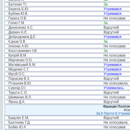
Батенко Т.І.
За
Береза Б.Ю.
Утримався
Бублик Ю.В.
Утримався
Герега О.В.
Не голосував
Гопко Г.М.
За
Денисенко А.С.
Відсутній
Деркач А.Л.
Відсутній
Добродомов Д.Є.
Утримався
Єднак О.В.
За
Іллєнко А.Ю.
Не голосував
Констанкевич І.М.
За
Купрій В.М.
Не голосував
Марченко О.О.
Не голосував
Матківський Б.М.
Утримався
Міщенко С.Г.
Утримався
Мусій О.С.
Утримався
Парасюк В.З.
Відсутній
Пташник В.Ю.
Не голосувала
Сироїд О.І.
Утрималась
Тарута С.О.
Відсутній
Шевченко В.Л.
Не голосував
Ярош Д.А.
Відсутній
Фракція Політич
Кіл
За:0 Проти:9 Утрима
Бакулін Є.М.
Відсутній
Бахтеєва Т.Д.
Не голосувала
Бойко Ю.А.
Не голосував