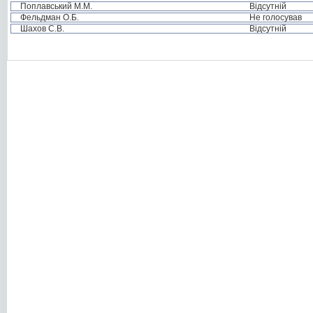
Поплавський М.М.
Відсутній
Фельдман О.Б.
Не голосував
Шахов С.В.
Відсутній