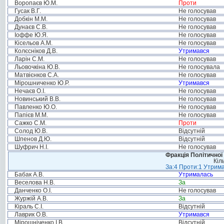
Воропаєв Ю.М.
Проти
Гусак В.Г.
Не голосував
Добкін М.М.
Не голосував
Дунаєв С.В.
Не голосував
Іоффе Ю.Я.
Не голосував
Кісельов А.М.
Не голосував
Колєсніков Д.В.
Утримався
Ларін С.М.
Не голосував
Льовочкіна Ю.В.
Не голосувала
Матвієнков С.А.
Не голосував
Мірошниченко Ю.Р.
Утримався
Нечаєв О.І.
Не голосував
Новинський В.В.
Не голосував
Павленко Ю.О.
Не голосував
Папієв М.М.
Не голосував
Сажко С.М.
Проти
Солод Ю.В.
Відсутній
Шпенов Д.Ю.
Відсутній
Шуфрич Н.І.
Не голосував
Фракція Політичної
Кіл
За:4 Проти:1 Утрима
Бабак А.В.
Утрималась
Веселова Н.В.
За
Данченко О.І.
Не голосував
Журжій А.В.
За
Кіраль С.І.
Відсутній
Лаврик О.В.
Утримався
Мірошніченко І.В.
Відсутній