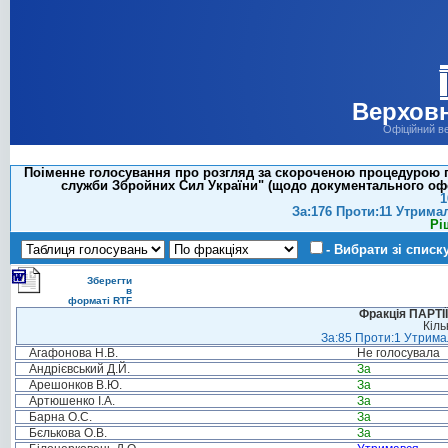
Верховн
Офіційний в
Поіменне голосування про розгляд за скороченою процедурою пр
служби Збройних Сил України" (щодо документального офор
1
За:176 Проти:11 Утрима
Рі
- Вибрати зі списк
Зберегти
в
форматі RTF
Фракція ПАРТ
Кіль
За:85 Проти:1 Утримал
Агафонова Н.В.
Не голосувала
Андрієвський Д.Й.
За
Арешонков В.Ю.
За
Артюшенко І.А.
За
Барна О.С.
За
Бєлькова О.В.
За