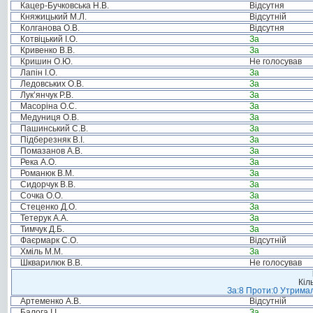
Кацер-Бучковська Н.В.
Відсутня
Княжицький М.Л.
Відсутній
Колганова О.В.
Відсутня
Котвіцький І.О.
За
Кривенко В.В.
За
Кришин О.Ю.
Не голосував
Лапін І.О.
За
Ледовських О.В.
За
Лук’янчук Р.В.
За
Масоріна О.С.
За
Медуниця О.В.
За
Пашинський С.В.
За
Підберезняк В.І.
За
Помазанов А.В.
За
Река А.О.
За
Романюк В.М.
За
Сидорчук В.В.
За
Сочка О.О.
За
Стеценко Д.О.
За
Тетерук А.А.
За
Тимчук Д.Б.
За
Фаєрмарк С.О.
Відсутній
Хміль М.М.
За
Шкварилюк В.В.
Не голосував
Кіл
За:8 Проти:0 Утримал
Артеменко А.В.
Відсутній
Балога І.І.
За