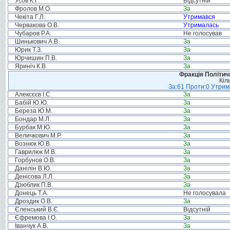
Усов К.Г.
Відсутній
Фролов М.О.
За
Чекіта Г.Л.
Утримався
Червакова О.В.
Утрималась
Чубаров Р.А.
Не голосував
Шинькович А.В.
За
Юрик Т.З.
За
Юрчишин П.В.
За
Яриніч К.В.
За
Фракція Політи
Кіл
За:61 Проти:0 Утрима
Алексєєв І.С.
За
Бабій Ю.Ю.
За
Береза Ю.М.
За
Бондар М.Л.
За
Бурбак М.Ю.
За
Величкович М.Р.
За
Вознюк Ю.В.
За
Гаврилюк М.В.
За
Горбунов О.В.
За
Данілін В.Ю.
За
Денісова Л.Л.
За
Дзюблик П.В.
За
Донець Т.А.
Не голосувала
Дроздик О.В.
За
Єленський В.Є.
Відсутній
Єфремова І.О.
За
Іванчук А.В.
За