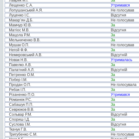
Лаврик М.І.
За
Лещенко С.А.
Утримався
Лопушанський А.Я.
Не голосував
Луценко І.С.
Відсутня
Макар’ян Д.Б.
Не голосував
Мамчур Ю.В.
За
Матіос М.В.
Відсутня
Мацола Р.М.
За
Мельниченко В.В.
За
Мушак О.П.
Не голосував
Негой Ф.Ф.
За
Немировський А.В.
Відсутній
Новак Н.В.
Утрималась
Павелко А.В.
За
Палатний А.Л.
Відсутній
Петренко О.М.
За
Побер І.М.
За
Продан О.П.
Не голосувала
Рибак І.П.
За
Різаненко П.О.
Утримався
Романюк Р.С.
За
Сабашук П.П.
За
Севрюков В.В.
За
Сольвар Р.М.
Відсутній
Спориш І.Д.
За
Суслова І.М.
Відсутня
Ткачук Г.В.
За
Тригубенко С.М.
Не голосував