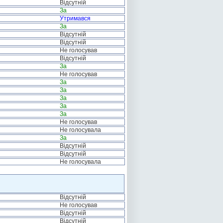
Відсутній
За
Утримався
За
Відсутній
Відсутній
Не голосував
Відсутній
За
Не голосував
За
За
За
За
За
Не голосував
Не голосувала
За
Відсутній
Відсутній
Не голосувала
Відсутній
Не голосував
Відсутній
Відсутній