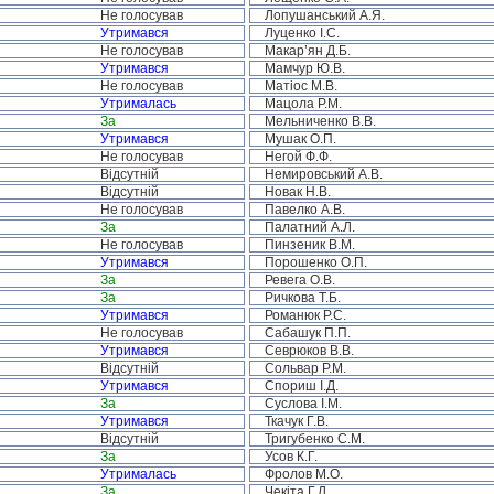
Не голосував
Лопушанський А.Я.
Утримався
Луценко І.С.
Не голосував
Макар’ян Д.Б.
Утримався
Мамчур Ю.В.
Не голосував
Матіос М.В.
Утрималась
Мацола Р.М.
За
Мельниченко В.В.
Утримався
Мушак О.П.
Не голосував
Негой Ф.Ф.
Відсутній
Немировський А.В.
Відсутній
Новак Н.В.
Не голосував
Павелко А.В.
За
Палатний А.Л.
Не голосував
Пинзеник В.М.
Утримався
Порошенко О.П.
За
Ревега О.В.
За
Ричкова Т.Б.
Утримався
Романюк Р.С.
Не голосував
Сабашук П.П.
Утримався
Севрюков В.В.
Відсутній
Сольвар Р.М.
Утримався
Спориш І.Д.
За
Суслова І.М.
Утримався
Ткачук Г.В.
Відсутній
Тригубенко С.М.
За
Усов К.Г.
Утрималась
Фролов М.О.
За
Чекіта Г.Л.