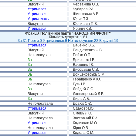
Відсутній
Червакова О.В.
Утримався
Чубаров Р.А.
Утримався
Шинькович А.В.
Утрималась
Юрик Т.З.
Відсутня
Юрчишин П.В.
Утримався
Яриніч К.В.
Фракція Політичної партії "НАРОДНИЙ ФРОНТ"
Кількість депутатів: 81
За:31 Проти:0 Утрималися:9 Не голосували:22 Відсутні:19
Утримався
Бабенко В.Б.
Відсутній
Бендюженко Ф.В.
Не голосував
Бойко О.П.
За
Бриченко І.В.
За
Васюник І.В.
За
Висоцький С.В.
За
Войцеховська С.М.
За
Геращенко А.Ю.
Не голосував
Гузь І.В.
За
Дейдей Є.С.
Відсутня
Дзензерський Д.В.
За
Дирів А.Б.
Не голосувала
Драюк С.Є.
Утримався
Єдаков Я.Ю.
Відсутній
Ємець Л.О.
Не голосувала
Заставний Р.Й.
Утримався
Кадикало М.О.
Не голосувала
Кірш О.В.
Утримався
Кодола О.М.