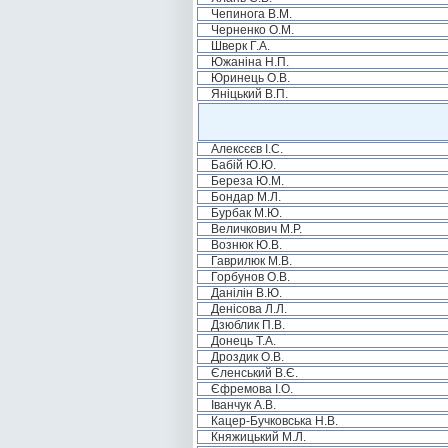
Чепинога В.М.
Черненко О.М.
Шверк Г.А.
Южаніна Н.П.
Юринець О.В.
Яніцький В.П.
Алексєєв І.С.
Бабій Ю.Ю.
Береза Ю.М.
Бондар М.Л.
Бурбак М.Ю.
Величкович М.Р.
Вознюк Ю.В.
Гаврилюк М.В.
Горбунов О.В.
Данілін В.Ю.
Денісова Л.Л.
Дзюблик П.В.
Донець Т.А.
Дроздик О.В.
Єленський В.Є.
Єфремова І.О.
Іванчук А.В.
Кацер-Бучковська Н.В.
Княжицький М.Л.