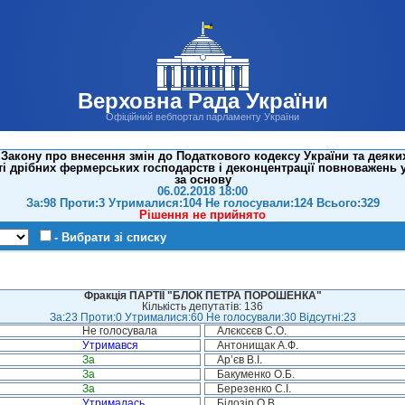
Верховна Рада України
Офіційний вебпортал парламенту України
Закону про внесення змін до Податкового кодексу України та деяки
і дрібних фермерських господарств і деконцентрації повноважень у 
за основу
06.02.2018 18:00
За:98 Проти:3 Утрималися:104 Не голосували:124 Всього:329
Рішення не прийнято
- Вибрати зі списку
Фракція ПАРТІЇ "БЛОК ПЕТРА ПОРОШЕНКА"
Кількість депутатів: 136
За:23 Проти:0 Утрималися:60 Не голосували:30 Відсутні:23
Не голосувала
Алєксєєв С.О.
Утримався
Антонищак А.Ф.
За
Ар’єв В.І.
За
Бакуменко О.Б.
За
Березенко С.І.
Утрималась
Білозір О.В.