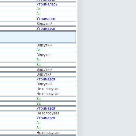
Утрималась
За
За
Утримався
Відсутній
Утримався
Відсутній
За
Відсутня
За
За
Відсутній
Відсутня
Утримався
Відсутній
Не голосував
Не голосував
За
За
Утримався
Не голосував
Утримався
За
За
Не голосував