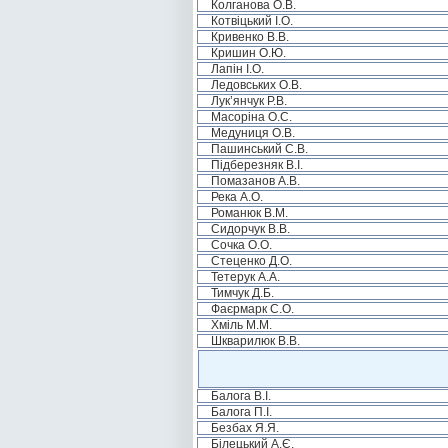
Колганова О.В.
Котвіцький І.О.
Кривенко В.В.
Кришин О.Ю.
Лапін І.О.
Ледовських О.В.
Лук’янчук Р.В.
Масоріна О.С.
Медуниця О.В.
Пашинський С.В.
Підберезняк В.І.
Помазанов А.В.
Река А.О.
Романюк В.М.
Сидорчук В.В.
Сочка О.О.
Стеценко Д.О.
Тетерук А.А.
Тимчук Д.Б.
Фаєрмарк С.О.
Хміль М.М.
Шкварилюк В.В.
Балога В.І.
Балога П.І.
Безбах Я.Я.
Білецький А.Є.