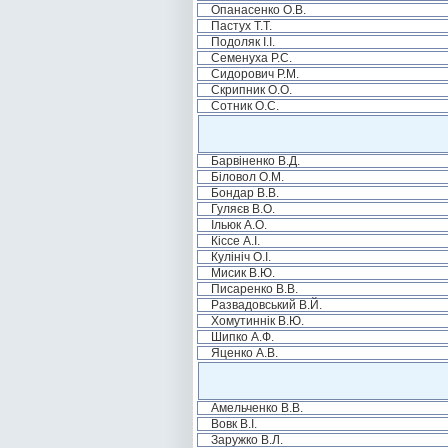
Опанасенко О.В.
Пастух Т.Т.
Подоляк І.І.
Семенуха Р.С.
Сидорович Р.М.
Скрипник О.О.
Сотник О.С.
Барвіненко В.Д.
Біловол О.М.
Бондар В.В.
Гуляєв В.О.
Ільюк А.О.
Кіссе А.І.
Кулініч О.І.
Мисик В.Ю.
Писаренко В.В.
Развадовський В.Й.
Хомутиннік В.Ю.
Шипко А.Ф.
Яценко А.В.
Амельченко В.В.
Вовк В.І.
Заружко В.Л.