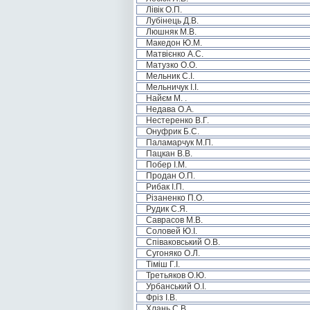
Лівік О.П.
Лубінець Д.В.
Люшняк М.В.
Македон Ю.М.
Матвієнко А.С.
Матузко О.О.
Мельник С.І.
Мельничук І.І.
Найєм М. .
Недава О.А.
Нестеренко В.Г.
Онуфрик Б.С.
Паламарчук М.П.
Пацкан В.В.
Побер І.М.
Продан О.П.
Рибак І.П.
Різаненко П.О.
Рудик С.Я.
Саврасов М.В.
Соловей Ю.І.
Співаковський О.В.
Сугоняко О.Л.
Тіміш Г.І.
Третьяков О.Ю.
Урбанський О.І.
Фріз І.В.
Хлань С.В.