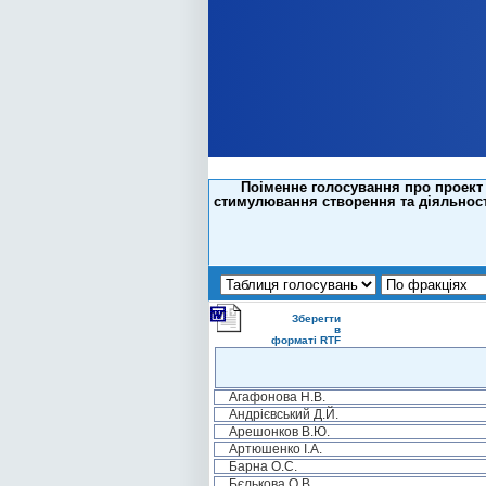
Поіменне голосування про проект 
стимулювання створення та діяльност
Зберегти
в
форматі RTF
Агафонова Н.В.
Андрієвський Д.Й.
Арешонков В.Ю.
Артюшенко І.А.
Барна О.С.
Бєлькова О.В.