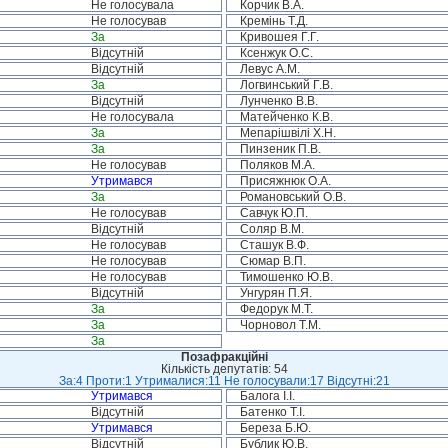
Не голосувала
Корчик В.А.
Не голосував
Кремінь Т.Д.
За
Кривошея Г.Г.
Відсутній
Ксенжук О.С.
Відсутній
Левус А.М.
За
Логвинський Г.В.
Відсутній
Лунченко В.В.
Не голосувала
Матейченко К.В.
За
Мепарішвілі Х.Н.
За
Пинзеник П.В.
Не голосував
Поляков М.А.
Утримався
Присяжнюк О.А.
За
Романовський О.В.
Не голосував
Савчук Ю.П.
Відсутній
Соляр В.М.
Не голосував
Сташук В.Ф.
Не голосував
Сюмар В.П.
Не голосував
Тимошенко Ю.В.
Відсутній
Унгурян П.Я.
За
Федорук М.Т.
За
Чорновол Т.М.
За
Позафракційні
Кількість депутатів: 54
За:4 Проти:1 Утрималися:11 Не голосували:17 Відсутні:21
Утримався
Балога І.І.
Відсутній
Батенко Т.І.
Утримався
Береза Б.Ю.
Відсутній
Бублик Ю.В.