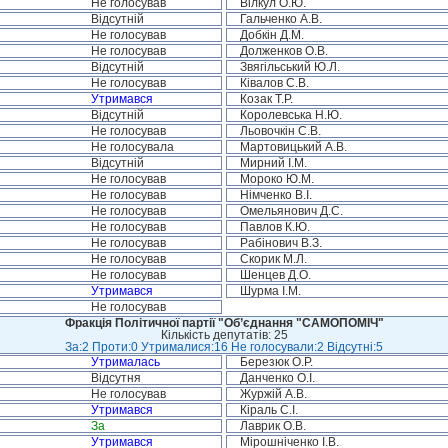
Не голосував
Вілкул О.Ю.
Відсутній
Гальченко А.В.
Не голосував
Добкін Д.М.
Не голосував
Долженков О.В.
Відсутній
Звягільський Ю.Л.
Не голосував
Ківалов С.В.
Утримався
Козак Т.Р.
Відсутній
Королевська Н.Ю.
Не голосував
Льовочкін С.В.
Не голосувала
Мартовицький А.В.
Відсутній
Мирний І.М.
Не голосував
Мороко Ю.М.
Не голосував
Німченко В.І.
Не голосував
Омельянович Д.С.
Не голосував
Павлов К.Ю.
Не голосував
Рабінович В.З.
Не голосував
Скорик М.Л.
Не голосував
Шенцев Д.О.
Утримався
Шурма І.М.
Не голосував
Фракція Політичної партії "Об’єднання "САМОПОМІЧ"
Кількість депутатів: 25
За:2 Проти:0 Утрималися:16 Не голосували:2 Відсутні:5
Утрималась
Березюк О.Р.
Відсутня
Данченко О.І.
Не голосував
Журжій А.В.
Утримався
Кіраль С.І.
За
Лаврик О.В.
Утримався
Мірошніченко І.В.