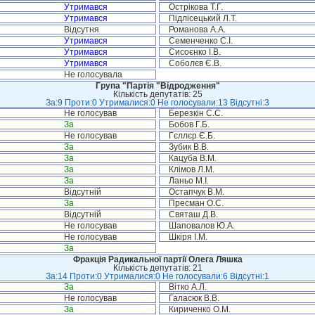
Утримався
Острікова Т.Г.
Утримався
Підлісецький Л.Т.
Відсутня
Романова А.А.
Утримався
Семенченко С.І.
Утримався
Сисоєнко І.В.
Утримався
Соболєв Є.В.
Не голосувала
Група "Партія "Відродження"
Кількість депутатів: 25
За:9 Проти:0 Утрималися:0 Не голосували:13 Відсутні:3
Не голосував
Березкін С.С.
За
Бобов Г.Б.
Не голосував
Гєллєр Є.Б.
За
Зубик В.В.
За
Кацуба В.М.
За
Клімов Л.М.
За
Ланьо М.І.
Відсутній
Остапчук В.М.
За
Пресман О.С.
Відсутній
Святаш Д.В.
Не голосував
Шаповалов Ю.А.
Не голосував
Шкіря І.М.
За
Фракція Радикальної партії Олега Ляшка
Кількість депутатів: 21
За:14 Проти:0 Утрималися:0 Не голосували:6 Відсутні:1
За
Вітко А.Л.
Не голосував
Галасюк В.В.
За
Кириченко О.М.