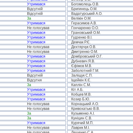
Утримався
Богомолець О.В.
Відсутній
Бригинець О.М.
Відсутній
Вадатурський А.О.
За
Велікін О.М.
Утримався
Герасимов А.В.
Не голосував
Гончаренко О.О.
Утримався
Грановський О.М.
Утримався
Гудзенко В.І.
Утримався
Демчак Р.Є.
Не голосував
Дехтярчук О.В.
Не голосував
Дмитренко О.М.
Утримався
Домбровський О.Г.
Утримався
Дубневич Я.В.
Утримався
Єфімов М.В.
Утримався
Заболотний Г.М.
Відсутній
Заліщук С.П.
Відсутня
Іщейкін К.Є.
За
Каплін С.М.
Утримався
Кіт А.Б.
Утримався
Кобцев М.В.
Утримався
Козир Б.Ю.
Не голосував
Корнацький А.О.
Не голосував
Кривохатько В.В.
За
Кузьменко А.І.
За
Куніцин С.В.
Утримався
Курячий М.П.
Не голосував
Лаврик М.І.
Не голосував
Лещенко С.А.