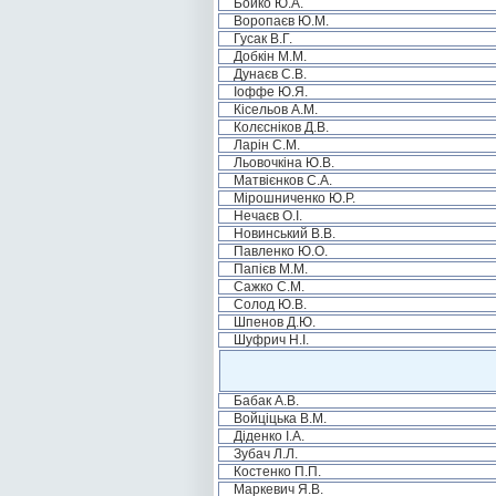
Бойко Ю.А.
Воропаєв Ю.М.
Гусак В.Г.
Добкін М.М.
Дунаєв С.В.
Іоффе Ю.Я.
Кісельов А.М.
Колєсніков Д.В.
Ларін С.М.
Льовочкіна Ю.В.
Матвієнков С.А.
Мірошниченко Ю.Р.
Нечаєв О.І.
Новинський В.В.
Павленко Ю.О.
Папієв М.М.
Сажко С.М.
Солод Ю.В.
Шпенов Д.Ю.
Шуфрич Н.І.
Бабак А.В.
Войціцька В.М.
Діденко І.А.
Зубач Л.Л.
Костенко П.П.
Маркевич Я.В.