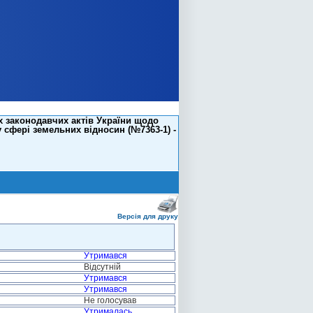
х законодавчих актів України щодо
сфері земельних відносин (№7363-1) -
Версія для друку
Утримався
Відсутній
Утримався
Утримався
Не голосував
Утрималась