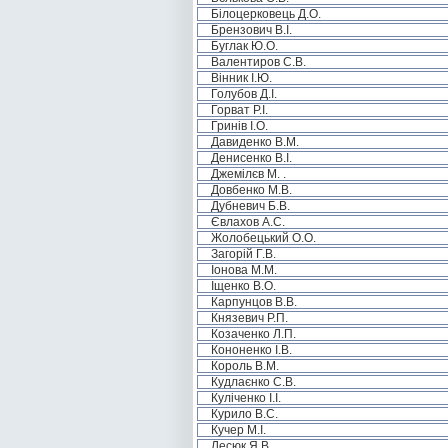
Білоцерковець Д.О.
Брензович В.І.
Буглак Ю.О.
Валентиров С.В.
Вінник І.Ю.
Голубов Д.І.
Горват Р.І.
Гринів І.О.
Давиденко В.М.
Денисенко В.І.
Джемілєв М. .
Довбенко М.В.
Дубневич Б.В.
Євлахов А.С.
Жолобецький О.О.
Загорій Г.В.
Іонова М.М.
Іщенко В.О.
Карпунцов В.В.
Князевич Р.П.
Козаченко Л.П.
Кононенко І.В.
Король В.М.
Кудлаєнко С.В.
Куліченко І.І.
Курило В.С.
Кучер М.І.
Лесюк Я.В.