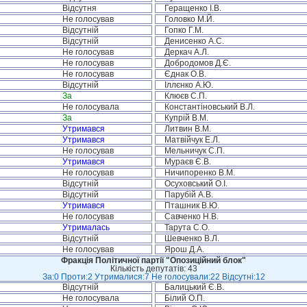
Відсутня
Геращенко І.В.
Не голосував
Головко М.Й.
Відсутній
Гопко Г.М.
Відсутній
Денисенко А.С.
Не голосував
Деркач А.Л.
Не голосував
Добродомов Д.Є.
Не голосував
Єднак О.В.
Відсутній
Іллєнко А.Ю.
За
Клюєв С.П.
Не голосувала
Константіновський В.Л.
За
Купрій В.М.
Утримався
Литвин В.М.
Утримався
Матвійчук Е.Л.
Не голосував
Мельничук С.П.
Утримався
Мураєв Є.В.
Не голосував
Ничипоренко В.М.
Відсутній
Осуховський О.І.
Відсутній
Парубій А.В.
Утримався
Пташник В.Ю.
Не голосував
Савченко Н.В.
Утрималась
Тарута С.О.
Відсутній
Шевченко В.Л.
Не голосував
Ярош Д.А.
Фракція Політичної партії "Опозиційний блок"
Кількість депутатів: 43
За:0 Проти:2 Утрималися:7 Не голосували:22 Відсутні:12
Відсутній
Балицький Є.В.
Не голосувала
Білий О.П.