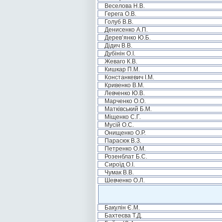
Веселова Н.В.
Герега О.В.
Голуб В.В.
Денисенко А.П.
Дерев’янко Ю.Б.
Дідич В.В.
Дубінін О.І.
Жеваго К.В.
Кишкар П.М.
Констанкевич І.М.
Кривенко В.М.
Левченко Ю.В.
Марченко О.О.
Матківський Б.М.
Міщенко С.Г.
Мусій О.С.
Онищенко О.Р.
Парасюк В.З.
Петренко О.М.
Розенблат Б.С.
Сироїд О.І.
Чумак В.В.
Шевченко О.Л.
Бакулін Є.М.
Бахтеєва Т.Д.