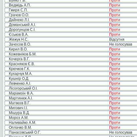
Буйко Г.В.
Проти
Ведмідь А.П.
Проти
Гмиря С.П.
Проти
Грачов О.О.
Проти
Дайнеко Л.І.
Проти
Доманський А.І.
Проти
Дорогунцов С.І.
Проти
Єськов В.А.
Проти
Жежук Н.С.
Відсутня
Зачосов В.О.
Не голосував
Кирил В.О.
Проти
Кожевніков Б.М.
Проти
Кочерга В.Г.
Проти
Красняков Є.В.
Проти
Крючков Г.К.
Проти
Кухарчук М.А.
Проти
Кушнір О.Д.
Проти
Левченко А.І.
Проти
Лісогорський О.І.
Проти
Марамзін Ф.А.
Проти
Мартинюк А.І.
Проти
Матвєєв В.Г.
Проти
Мигович І.І.
Проти
Мішура В.Д.
Проти
Мороз А.М.
Проти
Наливайко А.М.
Проти
Оплачко В.М.
Проти
Панасовський О.Г.
Не голосував