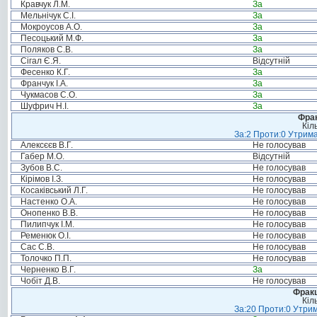
Кравчук Л.М.
За
Мельнічук С.І.
За
Мокроусов А.О.
За
Песоцький М.Ф.
За
Поляков С.В.
За
Сігал Є.Я.
Відсутній
Фесенко К.Г.
За
Франчук І.А.
За
Чукмасов С.О.
За
Шуфрич Н.І.
За
Фрак
Кіл
За:2 Проти:0 Утрима
Алексєєв В.Г.
Не голосував
Габер М.О.
Відсутній
Зубов В.С.
Не голосував
Кірімов І.З.
Не голосував
Косаківський Л.Г.
Не голосував
Настенко О.А.
Не голосував
Онопенко В.В.
Не голосував
Пилипчук І.М.
Не голосував
Ременюк О.І.
Не голосував
Сас С.В.
Не голосував
Толочко П.П.
Не голосував
Черненко В.Г.
За
Чобіт Д.В.
Не голосував
Фракц
Кіл
За:20 Проти:0 Утрим