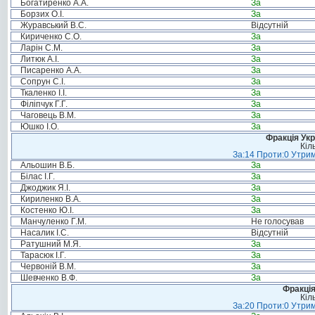
Богатиренко А.А.
За
Борзих О.І.
За
Журавський В.С.
Відсутній
Кириченко С.О.
За
Ларін С.М.
За
Литюк А.І.
За
Писаренко А.А.
За
Сопрун С.І.
За
Ткаленко І.І.
За
Філіпчук Г.Г.
За
Чаговець В.М.
За
Юшко І.О.
За
Фракція Ук
Кіл
За:14 Проти:0 Утрим
Альошин В.Б.
За
Білас І.Г.
За
Джоджик Я.І.
За
Кириленко В.А.
За
Костенко Ю.І.
За
Манчуленко Г.М.
Не голосував
Насалик І.С.
Відсутній
Ратушний М.Я.
За
Тарасюк І.Г.
За
Червоній В.М.
За
Шевченко В.Ф.
За
Фракція
Кіл
За:20 Проти:0 Утрим