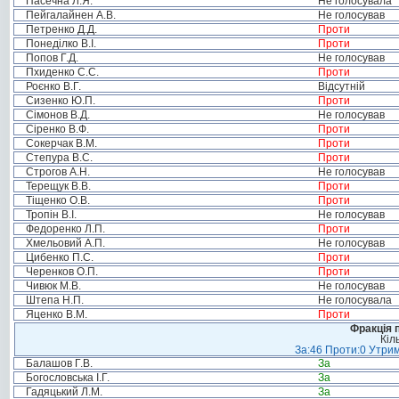
Пасечна Л.Я.
Не голосувала
Пейгалайнен А.В.
Не голосував
Петренко Д.Д.
Проти
Понеділко В.І.
Проти
Попов Г.Д.
Не голосував
Пхиденко С.С.
Проти
Роєнко В.Г.
Відсутній
Сизенко Ю.П.
Проти
Сімонов В.Д.
Не голосував
Сіренко В.Ф.
Проти
Сокерчак В.М.
Проти
Степура В.С.
Проти
Строгов А.Н.
Не голосував
Терещук В.В.
Проти
Тіщенко О.В.
Проти
Тропін В.І.
Не голосував
Федоренко Л.П.
Проти
Хмельовий А.П.
Не голосував
Цибенко П.С.
Проти
Черенков О.П.
Проти
Чивюк М.В.
Не голосував
Штепа Н.П.
Не голосувала
Яценко В.М.
Проти
Фракція п
Кіл
За:46 Проти:0 Утрим
Балашов Г.В.
За
Богословська І.Г.
За
Гадяцький Л.М.
За