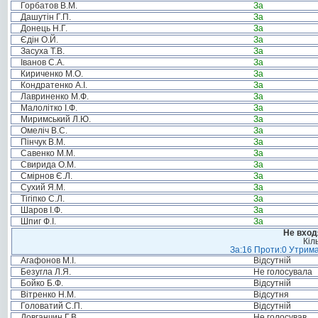
Горбатов В.М.
За
Дашутін Г.П.
За
Донець Н.Г.
За
Єдін О.Й.
За
Засуха Т.В.
За
Іванов С.А.
За
Кириченко М.О.
За
Кондратенко А.І.
За
Лавриненко М.Ф.
За
Малолітко І.Ф.
За
Миримський Л.Ю.
За
Омеліч В.С.
За
Пінчук В.М.
За
Савенко М.М.
За
Свирида О.М.
За
Смірнов Є.Л.
За
Сухий Я.М.
За
Тігіпко С.Л.
За
Шаров І.Ф.
За
Шпиг Ф.І.
За
Не вход
Кіл
За:16 Проти:0 Утрима
Агафонов М.І.
Відсутній
Безугла Л.Я.
Не голосувала
Бойко Б.Ф.
Відсутній
Вітренко Н.М.
Відсутня
Головатий С.П.
Відсутній
Довганчин Г.В.
Не голосував