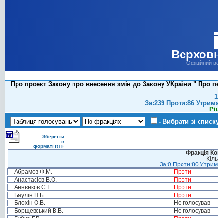
Верховн
Офіційний в
Про проект Закону про внесення змін до Закону УКраїни " Про пе
1
За:239 Проти:86 Утрим
Рі
- Вибрати зі списк
Зберегти
в
форматі RTF
Фракція Ком
Кіль
За:0 Проти:80 Утрима
Абрамов Ф.М.
Проти
Анастасієв В.О.
Проти
Аннєнков Є.І.
Проти
Баулін П.Б.
Проти
Блохін О.В.
Не голосував
Борщевський В.В.
Не голосував