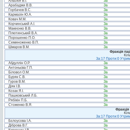
Альохін В.І.
За
Арабаджи В.В.
За
Горбачов В.С.
За
Кармазін Ю.А.
За
Ковач М.М.
За
Корчинський А.І.
За
Макеєнко В.В.
За
Плютинський В.А.
За
Порошенко П.О.
За
Семиноженко В.П.
За
Шмаров В.М.
За
Фракція па
Кіл
За:17 Проти:0 Утрим
Абдуллін О.Р.
За
Антоньєва Г.П.
За
Біловол О.М.
За
Буряк С.В.
За
Гуров В.М.
За
Діяк І.В.
За
Козак Я.І.
За
Пашковський Л.Б.
За
Рябікін П.Б.
За
Стоженко В.Я.
За
Фракція 
Кіл
За:17 Проти:0 Утрим
Бєлоусова І.А.
За
Діброва В.Г.
За