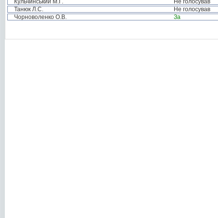
Кульчинський М.Г.
Не голосував
Танюк Л.С.
Не голосував
Чорноволенко О.В.
За