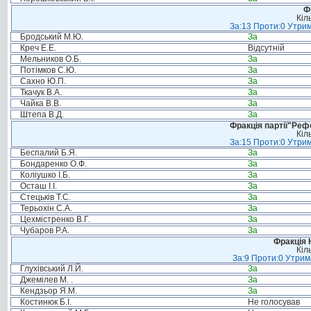
Ф
Кіл
За:13 Проти:0 Утрим
Бродський М.Ю.
За
Креч Е.Е.
Відсутній
Мельников О.Б.
За
Потімков С.Ю.
За
Сахно Ю.П.
За
Ткачук В.А.
За
Чайка В.В.
За
Штепа В.Д.
За
Фракція партії"Реф
Кіл
За:15 Проти:0 Утрим
Беспалий Б.Я.
За
Бондаренко О.Ф.
За
Коліушко І.Б.
За
Осташ І.І.
За
Стецьків Т.С.
За
Терьохін С.А.
За
Цехмістренко В.Г.
За
Чубаров Р.А.
За
Фракція 
Кіл
За:9 Проти:0 Утрим
Глухівський Л.Й.
За
Джемілев М. .
За
Кендзьор Я.М.
За
Костинюк Б.І.
Не голосував