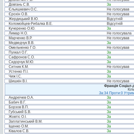
Довгань С.В.
За
Єльяшкевич О.С.
Не голосував
Єрохін О.В.
Не голосував
Жердицький В.Ю.
Відсутній
Коломойцев-Рибалка В.Е.
Відсутній
Кучеренко О.Ю.
За
Лимар Н.О.
Не голосувала
Марченко В.Р.
Не голосував
Медведчук В.В.
За
Омельченко Г.О.
Не голосував
Пухкал О.Г.
За
Сафронов С.О.
За
Сидорчук М.Ю.
За
Ситник К.М.
Не голосував
Устенко П.І.
За
Чиж І.С.
За
Шишкін В.І.
Не голосував
Фракція Соціал-д
Кіл
За:34 Проти:0 Утрим
Андреічев О.А.
За
Бабич В.Г.
За
Борзов В.П.
За
Губський Б.В.
За
Жовтіс О.І.
За
Заплатинський В.М.
За
Іщенко О.М.
За
Ківалов С.В.
За