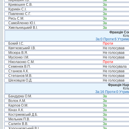
Кирюшин І.В.
За
Кривошея С.В.
За
Курикін С.І.
За
Павленко С.Г.
За
Рись С.М.
За
Самойленко Ю.І.
За
Хмельницький В.І.
За
Фракція Соц
Кіл
За:0 Проти:6 Утрима
Бокий І.С.
Проти
Квятковський І.В.
Не голосував
Місюра В.Я.
Не голосував
Мусієнко І.М.
Не голосував
Ніколаєнко С.М.
Проти
Семенюк В.П.
Не голосувала
Станков А.К.
Не голосував
Степанов М.В.
Не голосував
Шеховцов О.Д.
Не голосував
Фракція Нар
Кіл
За:16 Проти:0 Утрим
Бандурка О.М.
За
Волок А.М.
За
Карпов О.М.
За
Кінах А.К.
За
Костржевськй Д.Б.
За
Мельник П.В.
За
Салигін В.В.
За
Хорошковський В.І.
За