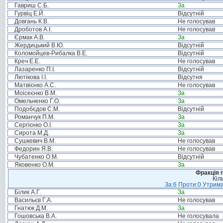
Гавриш С.Б.
За
Гурвіц Е.Й.
Відсутній
Довгань К.В.
Не голосував
Дроботов А.І.
Не голосував
Єрмак А.В.
За
Жердицький В.Ю.
Відсутній
Коломойцев-Рибалка В.Е.
Відсутній
Креч Е.Е.
Не голосував
Лазаренко П.І.
Відсутній
Лютікова І.І.
Відсутня
Матвієнко А.С.
Не голосував
Моісеєнко В.М.
За
Омельченко Г.О.
За
Подобєдов С.М.
Відсутній
Романчук П.М.
За
Сергієнко О.І.
За
Сирота М.Д.
За
Сушкевич В.М.
Не голосував
Федорин Я.В.
Не голосував
Чубатенко О.М.
Відсутній
Яковенко О.М.
За
Фракція п
Кіл
За:6 Проти:0 Утрима
Білик А.Г.
За
Васильєв Г.А.
Не голосував
Гнатюк Д.М.
За
Гошовська В.А.
Не голосувала