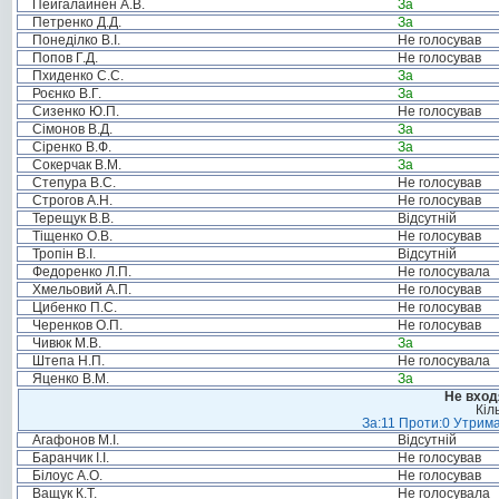
Пейгалайнен А.В.
За
Петренко Д.Д.
За
Понеділко В.І.
Не голосував
Попов Г.Д.
Не голосував
Пхиденко С.С.
За
Роєнко В.Г.
За
Сизенко Ю.П.
Не голосував
Сімонов В.Д.
За
Сіренко В.Ф.
За
Сокерчак В.М.
За
Степура В.С.
Не голосував
Строгов А.Н.
Не голосував
Терещук В.В.
Відсутній
Тіщенко О.В.
Не голосував
Тропін В.І.
Відсутній
Федоренко Л.П.
Не голосувала
Хмельовий А.П.
Не голосував
Цибенко П.С.
Не голосував
Черенков О.П.
Не голосував
Чивюк М.В.
За
Штепа Н.П.
Не голосувала
Яценко В.М.
За
Не вход
Кіл
За:11 Проти:0 Утрима
Агафонов М.І.
Відсутній
Баранчик І.І.
Не голосував
Білоус А.О.
Не голосував
Ващук К.Т.
Не голосувала