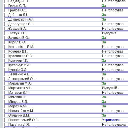
Ведмідь А.П.
Не голосувала
Гмиря С.П.
За
Грачов О.О.
Не голосував
Дайнеко Л.І.
За
Доманський А.І.
За
Дорогунцов С.І.
Не голосував
Єськов В.А.
Не голосував
Жежук Н.С.
Відсутня
Зачосов В.О.
За
Кирил В.О.
За
Кожевніков Б.М.
Не голосував
Кочерга В.Г.
Не голосував
Красняков Є.В.
Не голосував
Крючков Г.К.
За
Кухарчук М.А.
Не голосував
Кушнір О.Д.
Не голосував
Левченко А.І.
За
Лісогорський О.І.
Не голосував
Марамзін Ф.А.
За
Мартинюк А.І.
Відсутній
Матвєєв В.Г.
Не голосував
Мигович І.І.
За
Мішура В.Д.
За
Мороз А.М.
За
Наливайко А.М.
Не голосував
Оплачко В.М.
За
Панасовський О.Г.
Утримався
Пасечна Л.Я.
Не голосувала