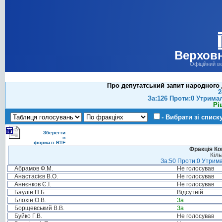
Верховн
Офіційний в
Про депутатський запит народного 
2
За:126 Проти:0 Утрима
Рі
- Вибрати зі списк
Зберегти
в
форматі RTF
Фракція Ком
Кіль
За:50 Проти:0 Утрима
Абрамов Ф.М.
Не голосував
Анастасієв В.О.
Не голосував
Аннєнков Є.І.
Не голосував
Баулін П.Б.
Відсутній
Блохін О.В.
За
Борщевський В.В.
За
Буйко Г.В.
Не голосував