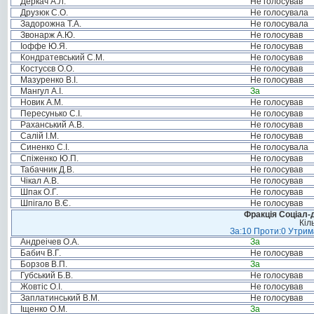
Деркач А.Л.
Не голосував
Друзюк С.О.
Не голосувала
Задорожна Т.А.
Не голосувала
Звонарж А.Ю.
Не голосував
Іоффе Ю.Я.
Не голосував
Кондратевський С.М.
Не голосував
Костусєв О.О.
Не голосував
Мазуренко В.І.
Не голосував
Мангул А.І.
За
Новик А.М.
Не голосував
Пересунько С.І.
Не голосував
Раханський А.В.
Не голосував
Салій І.М.
Не голосував
Синенко С.І.
Не голосувала
Спіженко Ю.П.
Не голосував
Табачник Д.В.
Не голосував
Чікал А.В.
Не голосував
Шпак О.Г.
Не голосував
Шпігало В.Є.
Не голосував
Фракція Соціал-д
Кіл
За:10 Проти:0 Утрима
Андреічев О.А.
За
Бабич В.Г.
Не голосував
Борзов В.П.
За
Губський Б.В.
Не голосував
Жовтіс О.І.
Не голосував
Заплатинський В.М.
Не голосував
Іщенко О.М.
За