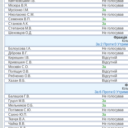
Квятковський І.В.
Не голосував
Місюра В.Я.
Не голосував
Мусієнко І.М.
За
Ніколаєнко С.М.
Не голосував
Семенюк В.П.
За
Станков А.К.
За
Степанов М.В.
Не голосував
Шеховцов О.Д.
Не голосував
Фракція 
Кіл
За:2 Проти:0 Утрим
Бєлоусова І.А.
Не голосувала
Діброва В.Г.
Не голосував
Кирюшин І.В.
Відсутній
Кривошея С.В.
Відсутній
Москвін С.О.
За
Поліщук О.В.
Відсутній
Рябченко О.В.
Відсутній
Хазан В.Б.
Відсутній
Ф
Кіл
За:6 Проти:0 Утрима
Балашов Г.В.
Не голосував
Гуцол М.В.
За
Мельников О.Б.
За
Потімков С.Ю.
Не голосував
Сахно Ю.П.
За
Ткачук В.А.
Не голосував
Чайка В.В.
Не голосував