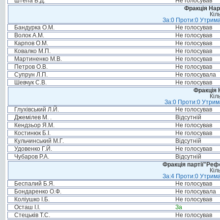
Штепа В.Д.
Не голосував
Фракція Нар
Кіл
За:0 Проти:0 Утрима
Бандурка О.М.
Не голосував
Волок А.М.
Не голосував
Карпов О.М.
Не голосував
Ковалко М.П.
Не голосував
Мартиненко М.В.
Не голосував
Петров О.В.
Не голосував
Супрун Л.П.
Не голосувала
Шевчук С.В.
Не голосував
Фракція 
Кіл
За:0 Проти:0 Утрим
Глухівський Л.Й.
Не голосував
Джемілев М. .
Відсутній
Кендзьор Я.М.
Не голосував
Костинюк Б.І.
Не голосував
Кульчинський М.Г.
Відсутній
Удовенко Г.Й.
Не голосував
Чубаров Р.А.
Відсутній
Фракція партії"Реф
Кіл
За:4 Проти:0 Утрима
Беспалий Б.Я.
Не голосував
Бондаренко О.Ф.
Не голосувала
Коліушко І.Б.
Не голосував
Осташ І.І.
За
Стецьків Т.С.
Не голосував