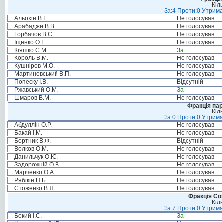
Кіл
За:4 Проти:0 Утрима
Альохін В.І.
Не голосував
Арабаджи В.В.
Не голосував
Горбачов В.С.
Не голосував
Іщенко О.І.
Не голосував
Кіяшко С.М.
За
Король В.М.
Не голосував
Кушніров М.О.
Не голосував
Мартиновський В.П.
Не голосував
Попеску І.В.
Відсутній
Ржавський О.М.
За
Шмаров В.М.
Не голосував
Фракція па
Кіл
За:0 Проти:0 Утрима
Абдуллін О.Р.
Не голосував
Бакай І.М.
Не голосував
Бортник В.Ф.
Відсутній
Волков О.М.
Не голосував
Данильчук О.Ю.
Не голосував
Задорожній О.В.
Не голосував
Марченко О.А.
Не голосував
Рябікін П.Б.
Не голосував
Стоженко В.Я.
Не голосував
Фракція Соц
Кіл
За:7 Проти:0 Утрима
Бокий І.С.
За