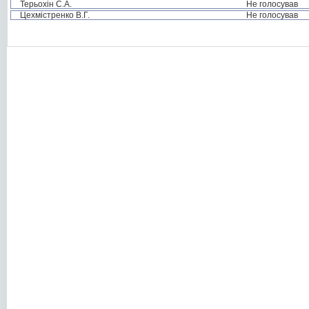
Терьохін С.А.
Не голосував
Цехмістренко В.Г.
Не голосував