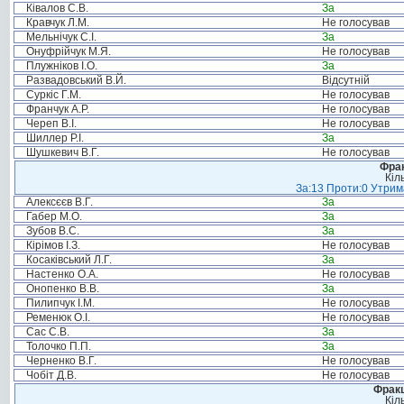
Ківалов С.В.
За
Кравчук Л.М.
Не голосував
Мельнічук С.І.
За
Онуфрійчук М.Я.
Не голосував
Плужніков І.О.
За
Развадовський В.Й.
Відсутній
Суркіс Г.М.
Не голосував
Франчук А.Р.
Не голосував
Череп В.І.
Не голосував
Шиллер Р.І.
За
Шушкевич В.Г.
Не голосував
Фрак
Кіл
За:13 Проти:0 Утрима
Алексєєв В.Г.
За
Габер М.О.
За
Зубов В.С.
За
Кірімов І.З.
Не голосував
Косаківський Л.Г.
За
Настенко О.А.
Не голосував
Онопенко В.В.
За
Пилипчук І.М.
Не голосував
Ременюк О.І.
Не голосував
Сас С.В.
За
Толочко П.П.
За
Черненко В.Г.
Не голосував
Чобіт Д.В.
Не голосував
Фракц
Кіл