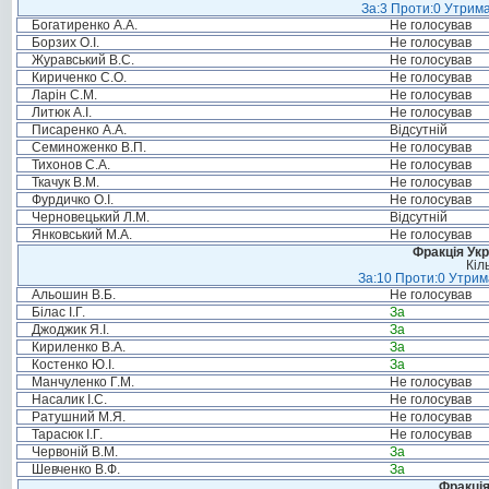
За:3 Проти:0 Утрима
Богатиренко А.А.
Не голосував
Борзих О.І.
Не голосував
Журавський В.С.
Не голосував
Кириченко С.О.
Не голосував
Ларін С.М.
Не голосував
Литюк А.І.
Не голосував
Писаренко А.А.
Відсутній
Семиноженко В.П.
Не голосував
Тихонов С.А.
Не голосував
Ткачук В.М.
Не голосував
Фурдичко О.І.
Не голосував
Черновецький Л.М.
Відсутній
Янковський М.А.
Не голосував
Фракція Ук
Кіл
За:10 Проти:0 Утрима
Альошин В.Б.
Не голосував
Білас І.Г.
За
Джоджик Я.І.
За
Кириленко В.А.
За
Костенко Ю.І.
За
Манчуленко Г.М.
Не голосував
Насалик І.С.
Не голосував
Ратушний М.Я.
Не голосував
Тарасюк І.Г.
Не голосував
Червоній В.М.
За
Шевченко В.Ф.
За
Фракція