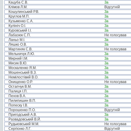
Кацуба С.В.
За
Клімов Л.М.
Відсутній
Кошулинський Р.В.
За
Круглов М.П.
За
Кузьменко С.А.
За
Кулініч О.І.
За
Куровський І.І.
За
Лабазюк С.П.
Не голосував
Ланьо М.І.
За
Ляшко О.В.
За
Мартиняк С.В.
Не голосував
Мельничук Л.Ю.
За
Мирний І.М.
За
Мисик В.Ю.
За
Москаленко Я.М.
За
Мошенський В.З.
За
Немілостівий В.О.
За
Онищенко О.Р.
Не голосував
Остапчук В.М.
За
Палиця І.П.
За
Пехов В.А.
За
Пилипишин В.П.
За
Попеску І.В.
За
Порошенко П.О.
Відсутній
Пригодський А.В.
За
Развадовський В.Й.
За
Рудьковський М.М.
Не голосував
Сергієнко Л.Г.
Відсутній