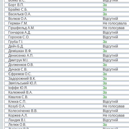
Бойко В.С.
Відсутній
Борт В.П.
За
Брайко С.Б.
За
Васильєв О.А.
За
Волков О.А.
Відсутній
Герман Г.М.
Не голосувала
Гіршфельд А.М.
Не голосував
Гончаров А.Д.
Відсутній
Горохов С.О.
Відсутній
Груба Г.І.
За
Дейч Б.Д.
Відсутній
Демішкан В.Ф.
За
Денисенко А.П.
Відсутній
Дмитрук М.І.
Відсутній
Долженков О.В.
За
Дунаєв С.В.
Відсутній
Єфремов О.С.
За
Задорожний В.К.
За
Звягільський Ю.Л.
За
Іоффе Ю.Я.
За
Калюжний В.А.
За
Ківалов С.В.
За
Клюєв С.П.
Відсутній
Козуб О.А.
Не голосував
Колесніченко В.В.
Відсутній
Коржев А.Л.
Не голосував
Ландик В.І.
Відсутній
Лелюк О.В.
За