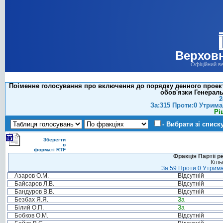
Верховн
Офіційний в
Поіменне голосування про включення до порядку денного проект
обов'язки Генераль
2
За:315 Проти:0 Утрима
Рі
- Вибрати зі списк
Зберегти
в
форматі RTF
Фракція Партії р
Кіль
За:59 Проти:0 Утрима
Азаров О.М.
Відсутній
Байсаров Л.В.
Відсутній
Бандуров В.В.
Відсутній
Безбах Я.Я.
За
Білий О.П.
За
Бобков О.М.
Відсутній