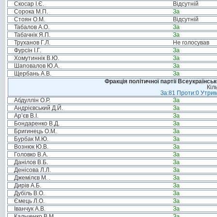
Скосар І.Є.
Відсутній
Сорока М.П.
За
Стоян О.М.
Відсутній
Табалов А.О.
За
Табачнік Я.П.
За
Труханов Г.Л.
Не голосував
Фурсін І.Г.
За
Хомутиннік В.Ю.
За
Шаповалов Ю.А.
За
Щербань А.В.
За
Фракція політичної партії Всеукраїнсь
Кіл
За:81 Проти:0 Утрим
Абдуллін О.Р.
За
Андрієвський Д.Й.
За
Ар’єв В.І.
За
Бондаренко В.Д.
За
Бригинець О.М.
За
Бурбак М.Ю.
За
Вознюк Ю.В.
За
Головко В.А.
За
Данілов В.Б.
За
Денісова Л.Л.
За
Джемілєв М. .
За
Дирів А.Б.
За
Дубіль В.О.
За
Ємець Л.О.
За
Іванчук А.В.
За
Кальченко В.М.
За