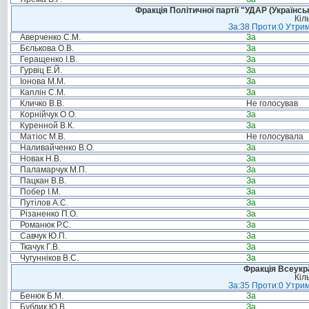
Фракція Політичної партії "УДАР (Україн
Кіл
За:38 Проти:0 Утрим
Аверченко С.М.
За
Бєлькова О.В.
За
Геращенко І.В.
За
Гурвіц Е.Й.
За
Іонова М.М.
За
Каплін С.М.
За
Кличко В.В.
Не голосував
Корнійчук О.О.
За
Куренной В.К.
За
Матіос М.В.
Не голосувала
Наливайченко В.О.
За
Новак Н.В.
За
Паламарчук М.П.
За
Пацкан В.В.
За
Побер І.М.
За
Путілов А.С.
За
Різаненко П.О.
За
Романюк Р.С.
За
Савчук Ю.П.
За
Ткачук Г.В.
За
Чугунніков В.С.
За
Фракція Всеукр
Кіл
За:35 Проти:0 Утрим
Бенюк Б.М.
За
Бублик Ю.В.
За