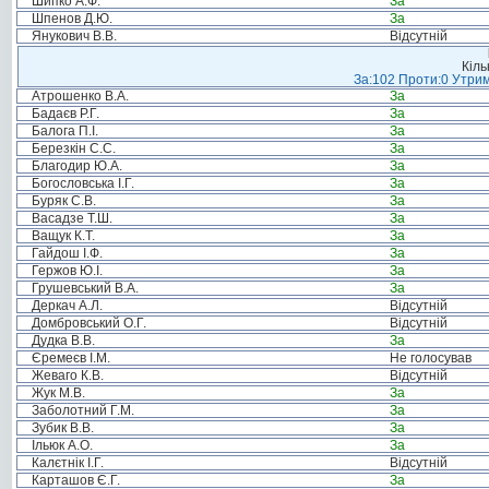
Шипко А.Ф.
За
Шпенов Д.Ю.
За
Янукович В.В.
Відсутній
Кіль
За:102 Проти:0 Утрим
Атрошенко В.А.
За
Бадаєв Р.Г.
За
Балога П.І.
За
Березкін С.С.
За
Благодир Ю.А.
За
Богословська І.Г.
За
Буряк С.В.
За
Васадзе Т.Ш.
За
Ващук К.Т.
За
Гайдош І.Ф.
За
Гержов Ю.І.
За
Грушевський В.А.
За
Деркач А.Л.
Відсутній
Домбровський О.Г.
Відсутній
Дудка В.В.
За
Єремеєв І.М.
Не голосував
Жеваго К.В.
Відсутній
Жук М.В.
За
Заболотний Г.М.
За
Зубик В.В.
За
Ільюк А.О.
За
Калєтнік І.Г.
Відсутній
Карташов Є.Г.
За