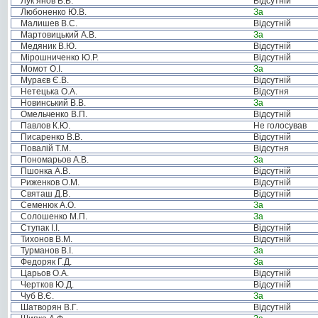
Лук’янов В.В.
Відсутній
Любоненко Ю.В.
За
Малишев В.С.
Відсутній
Мартовицький А.В.
За
Медяник В.Ю.
Відсутній
Мірошниченко Ю.Р.
Відсутній
Момот О.І.
За
Мураєв Є.В.
Відсутній
Нетецька О.А.
Відсутня
Новинський В.В.
За
Омельченко В.П.
Відсутній
Павлов К.Ю.
Не голосував
Писаренко В.В.
Відсутній
Повалій Т.М.
Відсутня
Пономарьов А.В.
За
Пшонка А.В.
Відсутній
Риженков О.М.
Відсутній
Святаш Д.В.
Відсутній
Семенюк А.О.
За
Солошенко М.П.
За
Ступак І.І.
Відсутній
Тихонов В.М.
Відсутній
Турманов В.І.
За
Федоряк Г.Д.
За
Царьов О.А.
Відсутній
Чертков Ю.Д.
Відсутній
Чуб В.Є.
За
Шатворян В.Г.
Відсутній