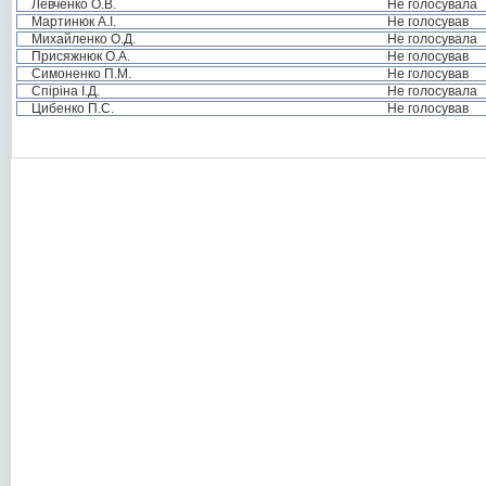
Левченко О.В.
Не голосувала
Мартинюк А.І.
Не голосував
Михайленко О.Д.
Не голосувала
Присяжнюк О.А.
Не голосував
Симоненко П.М.
Не голосував
Спіріна І.Д.
Не голосувала
Цибенко П.С.
Не голосував