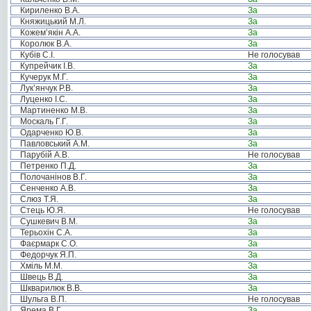
Кириленко В.А.
За
Княжицький М.Л.
За
Кожем’якін А.А.
За
Королюк В.А.
За
Кубів С.І.
Не голосував
Купрейчик І.В.
За
Кучерук М.Г.
За
Лук’янчук Р.В.
За
Луценко І.С.
За
Мартиненко М.В.
За
Москаль Г.Г.
За
Одарченко Ю.В.
За
Павловський А.М.
За
Парубій А.В.
Не голосував
Петренко П.Д.
За
Полочанінов В.Г.
За
Сенченко А.В.
За
Слюз Т.Я.
За
Стець Ю.Я.
Не голосував
Сушкевич В.М.
За
Терьохін С.А.
За
Фаєрмарк С.О.
За
Федорчук Я.П.
За
Хміль М.М.
За
Швець В.Д.
За
Шкварилюк В.В.
За
Шульга В.П.
Не голосував
Ярема В.Г.
За