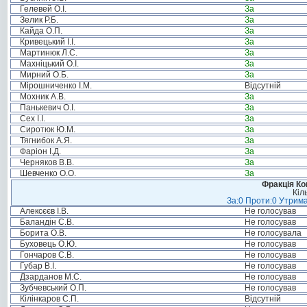
Гелевей О.І.
За
Зелик Р.Б.
За
Кайда О.П.
За
Кривецький І.І.
За
Мартинюк Л.С.
За
Махніцький О.І.
За
Мирний О.Б.
За
Мірошниченко І.М.
Відсутній
Мохник А.В.
За
Панькевич О.І.
За
Сех І.І.
За
Сиротюк Ю.М.
За
Тягнибок А.Я.
За
Фаріон І.Д.
За
Черняков В.В.
За
Шевченко О.О.
За
Фракція Ком
Кіл
За:0 Проти:0 Утрима
Алексєєв І.В.
Не голосував
Баландін С.В.
Не голосував
Борита О.В.
Не голосувала
Буховець О.Ю.
Не голосував
Гончаров С.В.
Не голосував
Губар В.І.
Не голосував
Дзарданов М.С.
Не голосував
Зубчевський О.П.
Не голосував
Кілінкаров С.П.
Відсутній