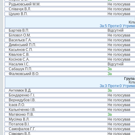
Рудьковський М.М.
Не голосував
Співачук В.Л.
Не голосував
Цушко В.П.
Не голосував
Кіл
За:5 Проти:0 Утрима
Бартків В.П.
Відсутній
Біловол О.М.
Не голосував
Васильєв Г.А.
Не голосував
Димінський П.П.
Не голосував
Касьянов С.П.
Не голосував
Ківалов С.В.
Не голосував
Косінов С.А.
Не голосував
Насалик І.С.
Відсутній
Сабашук П.П.
За
Фіалковський В.О.
За
Група
Кіл
За:3 Проти:0 Утрима
Антемюк В.Д.
За
Бондаренко Г.І.
Не голосував
Вернидубов І.В.
Не голосував
Ісаєв Л.О.
Не голосував
Кальніченко І.В.
Не голосував
Матвієнко П.В.
За
Мусіяка В.Л.
Не голосував
Потапов В.І.
Не голосував
Самофалов Г.Г.
Не голосував
Сівкович В.Л.
Не голосував