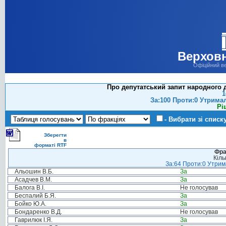
Верховн
Офіційний в
Про депутатський запит народного д
1
За:100 Проти:0 Утрима
Рі
- Вибрати зі списк
Зберегти
в
форматі RTF
Фра
Кіль
За:64 Проти:0 Утрима
Альошин В.Б.
За
Асадчев В.М.
За
Балога В.І.
Не голосував
Беспалий Б.Я.
За
Бойко Ю.А.
За
Бондаренко В.Д.
Не голосував
Гаврилюк І.Я.
За