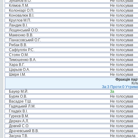
Зубанов В.О.
Не голосував
Клімов Л.М.
Не голосував
Колоніарі О.П.
Не голосував
Коновалюк В.І.
Не голосував
Круглов М.П.
Не голосував
Ландик В.І.
Не голосував
Лєщинський О.О.
Не голосував
Макеєнко В.В.
Не голосував
Панасовський О.Г.
Не голосував
Рибак В.В.
Не голосував
Сафіуллін Р.С.
Не голосував
Стоян О.М.
Не голосував
Тимошенко В.А.
Не голосував
Хара В.Г.
Не голосував
Царьов О.А.
Не голосував
Шкіря І.М.
Не голосував
Фракція пар
Кіл
За:3 Проти:0 Утрима
Бауер М.Й.
За
Буряк О.В.
Не голосував
Васадзе Т.Ш.
Не голосував
Гадяцький Л.М.
Не голосував
Гладкіх В.І.
Не голосував
Гуреєв В.М.
Не голосував
Деркач А.Л.
Не голосував
Довгий С.О.
Не голосував
Драчевський В.В.
Не голосував
Засуха Т.В.
Не голосувала