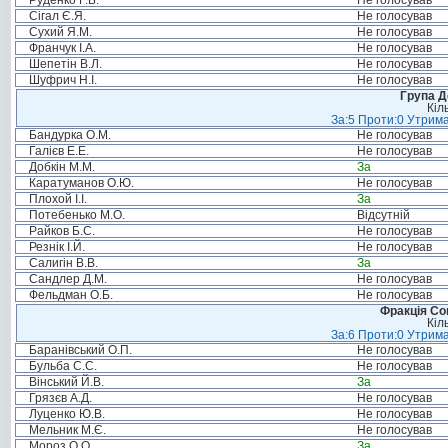
Руденко Г.Б.
Не голосував
Сігал Є.Я.
Не голосував
Сухий Я.М.
Не голосував
Франчук І.А.
Не голосував
Шепетін В.Л.
Не голосував
Шуфрич Н.І.
Не голосував
Група Д
Кіл
За:5 Проти:0 Утрима
Бандурка О.М.
Не голосував
Галієв Е.Е.
Не голосував
Добкін М.М.
За
Каратуманов О.Ю.
Не голосував
Плохой І.І.
За
Потебенько М.О.
Відсутній
Райков Б.С.
Не голосував
Резнік І.Й.
Не голосував
Салигін В.В.
За
Сандлер Д.М.
Не голосував
Фельдман О.Б.
Не голосував
Фракція Соц
Кіл
За:6 Проти:0 Утрима
Баранівський О.П.
Не голосував
Бульба С.С.
Не голосував
Вінський Й.В.
За
Грязєв А.Д.
Не голосував
Луценко Ю.В.
Не голосував
Мельник М.Є.
Не голосував
Мороз О.О.
За