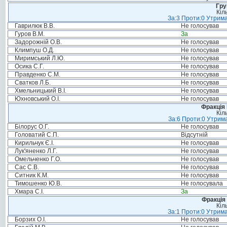
Гру
Кіл
За:3 Проти:0 Утрима
Гаврилюк В.В.
Не голосував
Гуров В.М.
За
Задорожній О.В.
Не голосував
Климпуш О.Д.
Не голосував
Миримський Л.Ю.
Не голосував
Осика С.Г.
Не голосував
Правденко С.М.
Не голосував
Сватков Л.Б.
Не голосував
Хмельницький В.І.
Не голосував
Юхновський О.І.
Не голосував
Фракція
Кіл
За:6 Проти:0 Утрима
Білорус О.Г.
Не голосував
Головатий С.П.
Відсутній
Кирильчук Є.І.
Не голосував
Лук'яненко Л.Г.
Не голосував
Омельченко Г.О.
Не голосував
Сас С.В.
Не голосував
Ситник К.М.
Не голосував
Тимошенко Ю.В.
Не голосувала
Хмара С.І.
За
Фракція 
Кіл
За:1 Проти:0 Утрима
Борзих О.І.
Не голосував