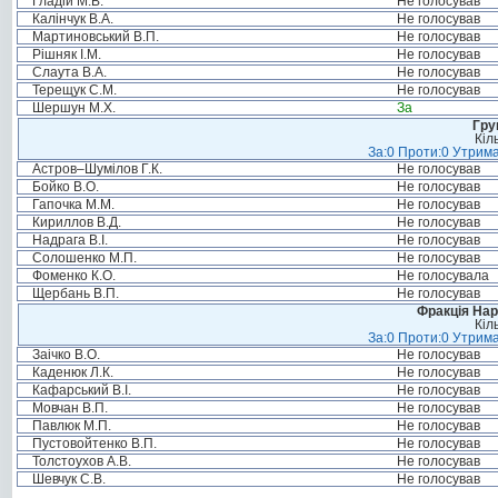
Гладій М.В.
Не голосував
Калінчук В.А.
Не голосував
Мартиновський В.П.
Не голосував
Рішняк І.М.
Не голосував
Слаута В.А.
Не голосував
Терещук С.М.
Не голосував
Шершун М.Х.
За
Гру
Кіл
За:0 Проти:0 Утрима
Астров–Шумілов Г.К.
Не голосував
Бойко В.О.
Не голосував
Гапочка М.М.
Не голосував
Кириллов В.Д.
Не голосував
Надрага В.І.
Не голосував
Солошенко М.П.
Не голосував
Фоменко К.О.
Не голосувала
Щербань В.П.
Не голосував
Фракція Нар
Кіл
За:0 Проти:0 Утрима
Заічко В.О.
Не голосував
Каденюк Л.К.
Не голосував
Кафарський В.І.
Не голосував
Мовчан В.П.
Не голосував
Павлюк М.П.
Не голосував
Пустовойтенко В.П.
Не голосував
Толстоухов А.В.
Не голосував
Шевчук С.В.
Не голосував