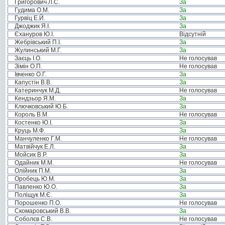
Григорович Л.С.
За
Гудима О.М.
За
Гурвіц Е.Й.
За
Джоджик Я.І.
За
Єхануров Ю.І.
Відсутній
Жебрівський П.І.
За
Жулинський М.Г.
За
Заєць І.О.
Не голосував
Зімін О.П.
Не голосував
Івченко О.Г.
За
Капустін В.В.
За
Катеринчук М.Д.
Не голосував
Кендзьор Я.М.
За
Ключковський Ю.Б.
За
Король В.М.
Не голосував
Костенко Ю.І.
За
Круць М.Ф.
За
Манчуленко Г.М.
Не голосував
Матвійчук Е.Л.
За
Мойсик В.Р.
За
Одайник М.М.
Не голосував
Олійник П.М.
За
Оробець Ю.М.
За
Павленко Ю.О.
За
Поліщук М.Є.
За
Порошенко П.О.
Не голосував
Скомаровський В.В.
За
Соболєв С.В.
Не голосував