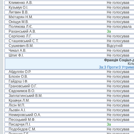
Клименко А.В.
Не голосував
Кузьмук О.І.
Не голосував
Литвин В.В.
Не голосував
Мхітарян Н.М.
Не голосував
Оніщук М.В.
Не голосував
Полякова Л.Є.
Не голосувала
Раханський А.В.
За
Сергієнко Л.Г.
Не голосував
Сташевський С.Т.
Не голосував
Сушкевич В.М.
Відсутній
Чикал А.В.
Не голосував
Шпиг Ф.І.
Не голосував
Фракція Соціал-д
Кіл
За:3 Проти:0 Утрима
Абдуллін О.Р.
Не голосував
Блохін О.В.
Не голосував
Гайдош І.Ф.
Не голосував
Грановський О.Г.
Не голосував
Євдокимов В.О.
Не голосував
Заплатинський В.М.
Не голосував
Кравчук Л.М.
Не голосував
Лісін М.П.
Не голосував
Льовін А.І.
Не голосував
Немировський О.А.
Не голосував
Песоцький М.Ф.
Не голосував
Писарчук П.І.
За
Подобєдов С.М.
Не голосував