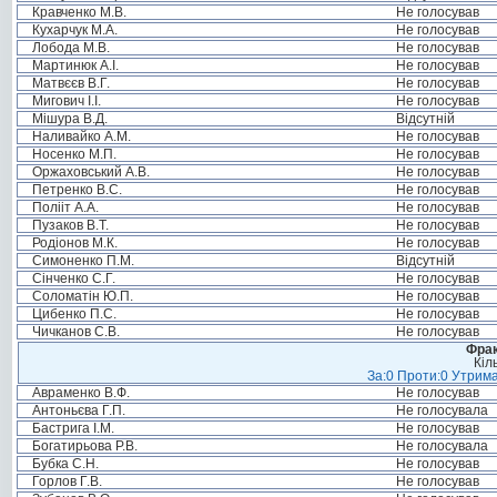
Кравченко М.В.
Не голосував
Кухарчук М.А.
Не голосував
Лобода М.В.
Не голосував
Мартинюк А.І.
Не голосував
Матвєєв В.Г.
Не голосував
Мигович І.І.
Не голосував
Мішура В.Д.
Відсутній
Наливайко А.М.
Не голосував
Носенко М.П.
Не голосував
Оржаховський А.В.
Не голосував
Петренко В.С.
Не голосував
Полііт А.А.
Не голосував
Пузаков В.Т.
Не голосував
Родіонов М.К.
Не голосував
Симоненко П.М.
Відсутній
Сінченко С.Г.
Не голосував
Соломатін Ю.П.
Не голосував
Цибенко П.С.
Не голосував
Чичканов С.В.
Не голосував
Фрак
Кіл
За:0 Проти:0 Утрима
Авраменко В.Ф.
Не голосував
Антоньєва Г.П.
Не голосувала
Бастрига І.М.
Не голосував
Богатирьова Р.В.
Не голосувала
Бубка С.Н.
Не голосував
Горлов Г.В.
Не голосував