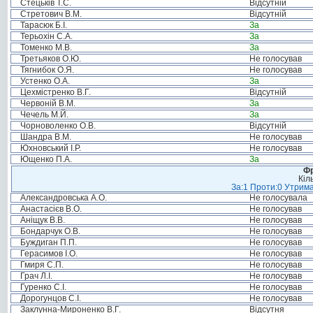
Стецьків Т.С.
Відсутній
Стретович В.М.
Відсутній
Тарасюк Б.І.
За
Терьохін С.А.
За
Томенко М.В.
За
Третьяков О.Ю.
Не голосував
Тягнибок О.Я.
Не голосував
Устенко О.А.
За
Цехмістренко В.Г.
Відсутній
Червоній В.М.
За
Чечель М.Й.
За
Чорноволенко О.В.
Відсутній
Шандра В.М.
Не голосував
Юхновський І.Р.
Не голосував
Ющенко П.А.
За
Фр
Кіл
За:1 Проти:0 Утрима
Александровська А.О.
Не голосувала
Анастасієв В.О.
Не голосував
Аніщук В.В.
Не голосував
Бондарчук О.В.
Не голосував
Буждиган П.П.
Не голосував
Герасимов І.О.
Не голосував
Гмиря С.П.
Не голосував
Грач Л.І.
Не голосував
Гуренко С.І.
Не голосував
Дорогунцов С.І.
Не голосував
Заклунна-Мироненко В.Г.
Відсутня