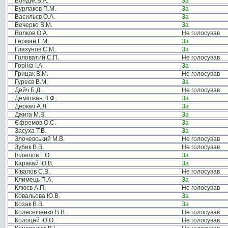
Бондик В.А.
За
Бурлаков П.М.
За
Васильєв О.А.
За
Вечерко В.М.
За
Волков О.А.
Не голосував
Герман Г.М.
За
Глазунов С.М.
За
Головатий С.П.
Не голосував
Горіна І.А.
За
Грицак В.М.
Не голосував
Гуреєв В.М.
За
Дейч Б.Д.
Не голосував
Демішкан В.Ф.
За
Деркач А.Л.
За
Джига М.В.
За
Єфремов О.С.
За
Засуха Т.В.
За
Злочевський М.В.
Не голосував
Зубик В.В.
Не голосував
Ілляшов Г.О.
За
Каракай Ю.В.
За
Ківалов С.В.
Не голосував
Климець П.А.
За
Клюєв А.П.
Не голосував
Ковальова Ю.В.
За
Козак В.В.
За
Колесніченко В.В.
Не голосував
Колоцей Ю.О.
Не голосував