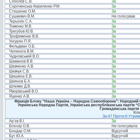
Соболєв С.В.
За
Сорочинська-Кириленко Р.М.
За
Стешенко О.М.
За
Сушкевич В.М.
Не голосував
Терьохін С.А.
За
Томенко М.В.
За
Трегубов Ю.В.
За
Трофименко В.В.
За
Унгурян П.Я.
За
Фельдман О.Б.
За
Чепинога В.М.
За
Чудновський В.О.
За
Шаманов В.В.
За
Шевченко А.В.
За
Шевчук С.В.
За
Шишкіна Е.В.
За
Шиянов Б.А.
За
Шлемко Д.В.
За
Яворівський В.О.
За
Яценко А.В.
За
Фракція Блоку “Наша Україна – Народна Самооборона”: Народний Со
Українська Народна Партія, Українська республіканська партія “
Громадянська партія 
Кіл
За:47 Проти:0 Утрима
Ар’єв В.І.
За
Білозір О.В.
Не голосувала
Бондар О.М.
Відсутній
Бут Ю.А.
Відсутній