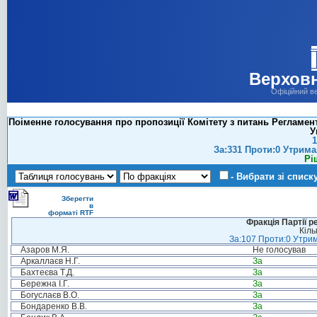
Верховн
Офіційний в
Поіменне голосування про пропозиції Комітету з питань Регламен
У
1
За:331 Проти:0 Утрима
Рі
- Вибрати зі списк
Зберегти
в
форматі RTF
Фракція Партії р
Кіль
За:107 Проти:0 Утрим
Азаров М.Я.
Не голосував
Аркаллаєв Н.Г.
За
Бахтеєва Т.Д.
За
Бережна І.Г.
За
Богуслаєв В.О.
За
Бондаренко В.В.
За