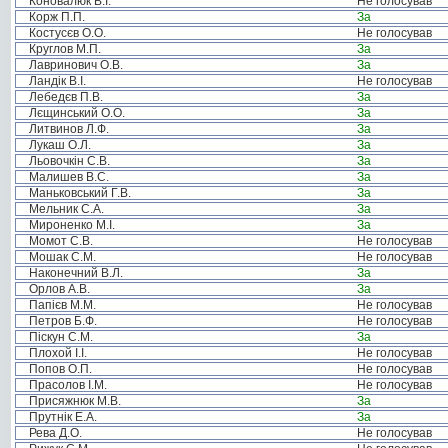
Коновалюк В.І.
Не голосував
Корж П.П.
За
Костусєв О.О.
Не голосував
Круглов М.П.
За
Лавринович О.В.
За
Ландік В.І.
Не голосував
Лебедєв П.В.
За
Лєщинський О.О.
За
Литвинов Л.Ф.
За
Лукаш О.Л.
За
Льовочкін С.В.
За
Малишев В.С.
За
Маньковський Г.В.
За
Мельник С.А.
За
Мироненко М.І.
За
Момот С.В.
Не голосував
Мошак С.М.
Не голосував
Наконечний В.Л.
За
Орлов А.В.
За
Папієв М.М.
Не голосував
Петров Б.Ф.
Не голосував
Піскун С.М.
За
Плохой І.І.
Не голосував
Попов О.П.
Не голосував
Прасолов І.М.
Не голосував
Присяжнюк М.В.
За
Прутнік Е.А.
За
Рева Д.О.
Не голосував