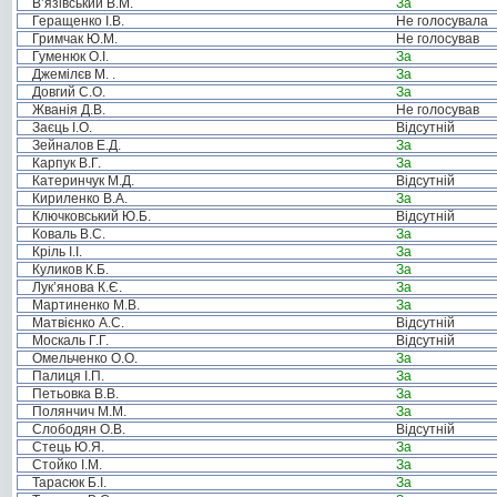
В’язівський В.М.
За
Геращенко І.В.
Не голосувала
Гримчак Ю.М.
Не голосував
Гуменюк О.І.
За
Джемілєв М. .
За
Довгий С.О.
За
Жванія Д.В.
Не голосував
Заєць І.О.
Відсутній
Зейналов Е.Д.
За
Карпук В.Г.
За
Катеринчук М.Д.
Відсутній
Кириленко В.А.
За
Ключковський Ю.Б.
Відсутній
Коваль В.С.
За
Кріль І.І.
За
Куликов К.Б.
За
Лук’янова К.Є.
За
Мартиненко М.В.
За
Матвієнко А.С.
Відсутній
Москаль Г.Г.
Відсутній
Омельченко О.О.
За
Палиця І.П.
За
Петьовка В.В.
За
Полянчич М.М.
За
Слободян О.В.
Відсутній
Стець Ю.Я.
За
Стойко І.М.
За
Тарасюк Б.І.
За