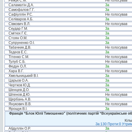
Рижук С.М.
Не голосував
Саламатін Д.А.
За
Самофалов Г.Г.
За
Сафіуллін Р.С.
Не голосував
Селіваров А.Б.
За
Сівкович В.Л.
Не голосував
Скудар Г.М.
За
Смітюх Г.Є.
За
Стоян О.М.
За
Супруненко О.І.
За
Табачник Д.В.
Не голосував
Тедеєв Е.С.
За
Тітенко С.М.
Не голосував
Тулуб С.Б.
Не голосував
Федун О.Л.
За
Хара В.Г.
Не голосував
Хмельницький В.І.
За
Царьов О.А.
За
Чертков Ю.Д.
За
Шенцев Д.О.
За
Шпенов Д.Ю.
Не голосував
Щербань А.В.
За
Янукович В.В.
Не голосував
Ярощук В.І.
За
Фракція “Блок Юлії Тимошенко" (політичних партій “Всеукраїнське об
Кіль
За:130 Проти:0 Утрим
Абдуллін О.Р.
За