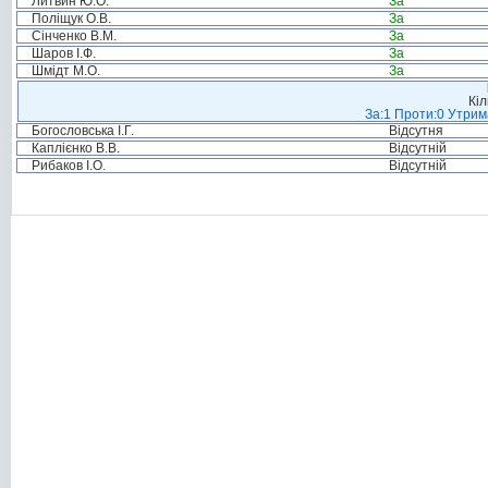
Литвин Ю.О.
За
Поліщук О.В.
За
Сінченко В.М.
За
Шаров І.Ф.
За
Шмідт М.О.
За
Кіл
За:1 Проти:0 Утрим
Богословська І.Г.
Відсутня
Каплієнко В.В.
Відсутній
Рибаков І.О.
Відсутній