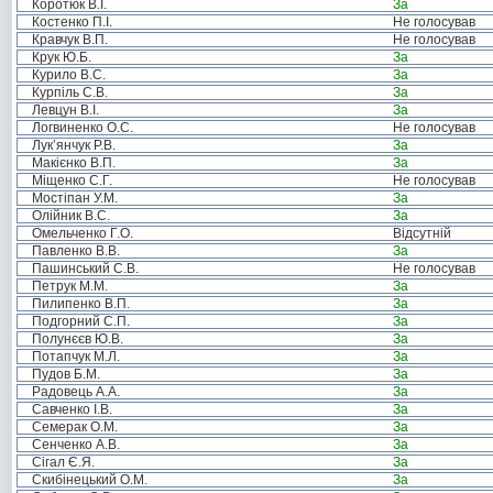
Коротюк В.І.
За
Костенко П.І.
Не голосував
Кравчук В.П.
Не голосував
Крук Ю.Б.
За
Курило В.С.
За
Курпіль С.В.
За
Левцун В.І.
За
Логвиненко О.С.
Не голосував
Лук’янчук Р.В.
За
Макієнко В.П.
За
Міщенко С.Г.
Не голосував
Мостіпан У.М.
За
Олійник В.С.
За
Омельченко Г.О.
Відсутній
Павленко В.В.
За
Пашинський С.В.
Не голосував
Петрук М.М.
За
Пилипенко В.П.
За
Подгорний С.П.
За
Полунєєв Ю.В.
За
Потапчук М.Л.
За
Пудов Б.М.
За
Радовець А.А.
За
Савченко І.В.
За
Семерак О.М.
За
Сенченко А.В.
За
Сігал Є.Я.
За
Скибінецький О.М.
За