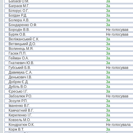
Бабаєв О.М.
За
Баграєв М.Г.
За
Білорус О.Г.
За
Богдан Р.Д.
За
Болюра А.В.
За
Бондаренко О.Ф.
За
Бородін В.В.
Не голосував
Буряк О.В.
Не голосував
Веліжанський С.К.
За
Ветвицький Д.О.
За
Волинець М.Я.
За
Гасюк П.П.
За
Гейман О.А.
За
Гнаткевич Ю.В.
За
Губський Б.В.
Не голосував
Давимука С.А.
За
Денькович І.В.
За
Добряк Є.Д.
За
Дубіль В.О.
За
Єресько І.Г.
За
Забзалюк Р.О.
Не голосував
Зозуля Р.П.
За
Іваненко В.Г.
За
Камчатний В.Г.
За
Кириленко І.Г.
За
Ковзель М.О.
За
Кондратюк О.К.
Не голосувала
Корж В.Т.
За