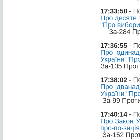
17:33:58
- П
Про десяте 
"Про вибори
За-284 П
17:36:55
- П
Про одинад
України "Пр
За-105 Прот
17:38:02
- П
Про дванад
України "Пр
За-99 Прот
17:40:14
- П
Про Закон У
про-по-зиці
За-152 Про