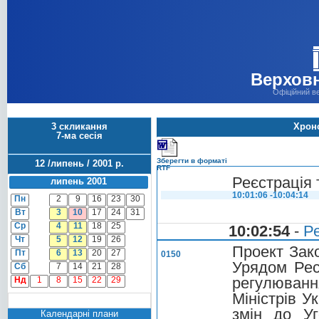
Верховн
Офіційний в
3 скликання
Хроно
7-ма сесія
Зберегти в форматі
12 /липень / 2001 р.
RTF
Реєстрація 
липень 2001
10:01:06 -10:04:14
Пн
2
9
16
23
30
Вт
3
10
17
24
31
Ср
4
11
18
25
10:02:54
-
Ре
Чт
5
12
19
26
Проект Зак
Пт
6
13
20
27
0150
Урядом Рес
Сб
7
14
21
28
регулюванн
Нд
1
8
15
22
29
Міністрів У
змін до У
Календарні плани