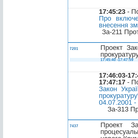
17:45:23
- П
Про включе
внесення зм
За-211 Про
Проект Зак
7201
прокуратуру
17:45:40 -17:47:59
17:46:03-17:
17:47:17
- П
Закон Укра
прокурату
04.07.2001 -
За-313 П
Проект З
7437
процесуальн