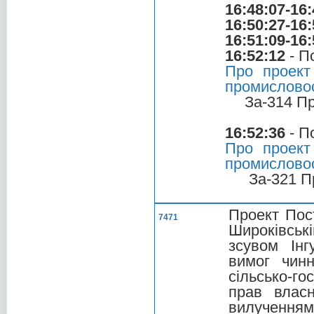
16:48:07-16:
16:50:27-16:
16:51:09-16:
16:52:12
- П
Про проект
промисловост
За-314 П
16:52:36
- П
Про проект
промисловост
За-321 П
Проект Пос
7471
Широківські
зсувом Інг
вимог чин
сільсько-го
прав власн
вилученням 