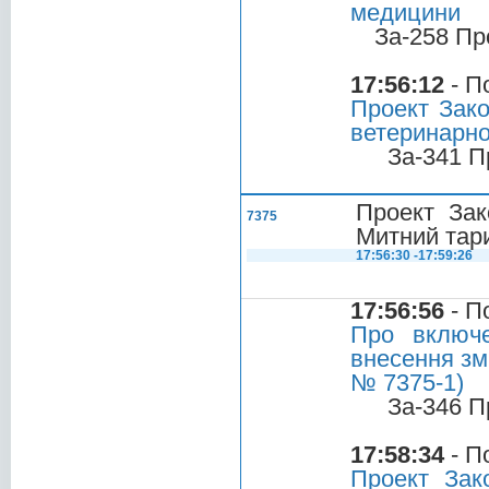
медицини
За-258 Пр
17:56:12
- П
Проект Зако
ветеринарно
За-341 П
Проект Зак
7375
Митний тар
17:56:30 -17:59:26
17:56:56
- П
Про включе
внесення зм
№ 7375-1)
За-346 П
17:58:34
- П
Проект Зак