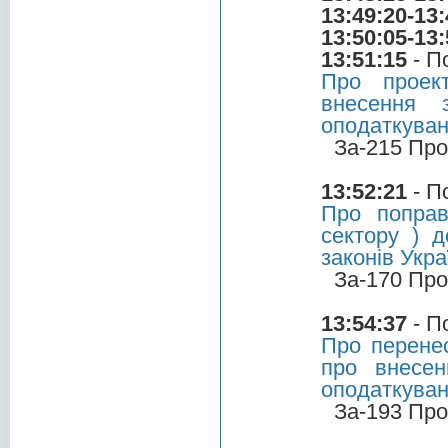
13:49:20-13:
13:50:05-13:
13:51:15
- П
Про проек
внесення 
оподаткува
За-215 Про
13:52:21
- П
Про поправ
сектору ) 
законів Укр
За-170 Про
13:54:37
- П
Про перенес
про внесен
оподаткува
За-193 Про