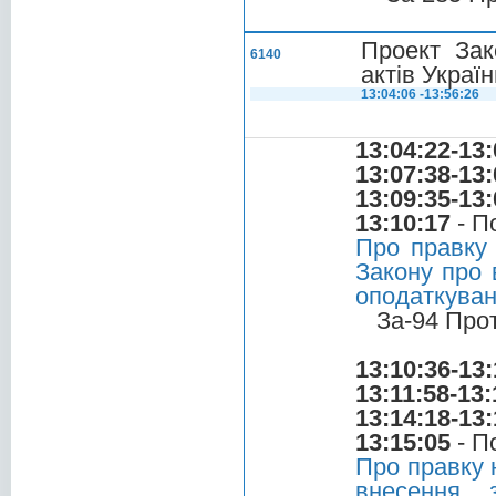
Проект Зак
6140
актів Украї
13:04:06 -13:56:26
13:04:22-13:
13:07:38-13:
13:09:35-13:
13:10:17
- П
Про правку
Закону про 
оподаткува
За-94 Про
13:10:36-13:
13:11:58-13:
13:14:18-13:
13:15:05
- П
Про правку 
внесення 