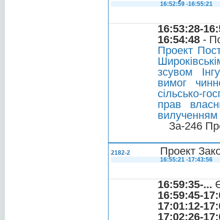
16:52:59 -16:55:21
16:53:28-16:
16:54:48
- П
Проект Пост
Широківські
зсувом Інг
вимог чинн
сільсько-го
прав власн
вилученням 
За-246 Пр
Проект Зако
2182-2
16:55:21 -17:43:56
16:59:35-...
Є
16:59:45-17:
17:01:12-17:
17:02:26-17: