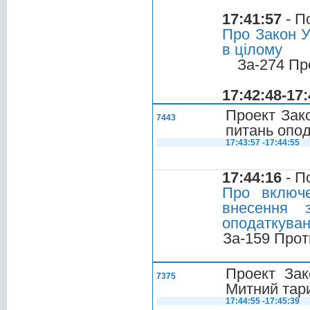
17:41:57
- П
Про Закон У
в цілому
За-274 Пр
17:42:48-17:
Проект Зако
7443
питань опо
17:43:57 -17:44:55
17:44:16
- П
Про включе
внесення 
оподаткува
За-159 Прот
Проект Зак
7375
Митний тар
17:44:55 -17:45:39