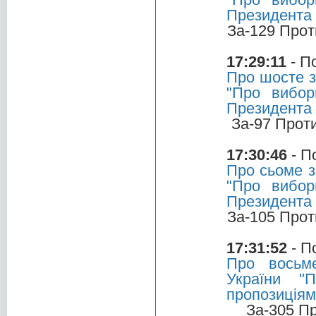
Президента 
За-129 Прот
17:29:11
- П
Про шосте з
"Про вибор
Президента 
За-97 Прот
17:30:46
- П
Про сьоме з
"Про вибор
Президента 
За-105 Прот
17:31:52
- П
Про восьм
України "
пропозиціям
За-305 П