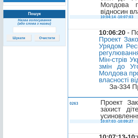
Молдова п
відносин вл
Пошук
10:04:14 -10:07:03
Назва голосування
(або слова з назви)
10:06:20
- П
Проект Зако
Урядом Рес
регулювання
Мін-стрів У
змін до Уг
Молдова про
власності ві
За-334 П
Проект Зак
0263
захист діт
усиновленн
10:07:03 -10:09:27
10:07:13-10: