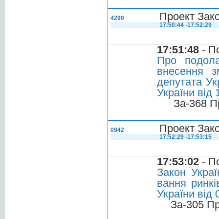
Проект Зако
4290
17:50:44 -17:52:29
17:51:48
- П
Про подола
внесення з
депутата Ук
України вiд 
За-368 П
Проект Зако
0942
17:52:29 -17:53:15
17:53:02
- П
Закон Украї
вання ринкі
України від 
За-305 П