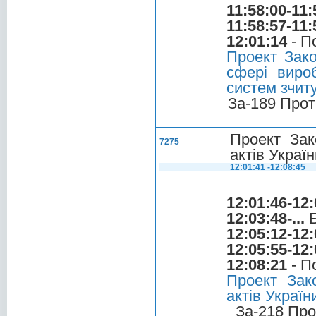
11:58:00-11:
11:58:57-11:
12:01:14
- П
Проект Зако
сфері вироб
систем зчит
За-189 Прот
Проект Зак
7275
актів Украї
12:01:41 -12:08:45
12:01:46-12:
12:03:48-...
Б
12:05:12-12:
12:05:55-12:
12:08:21
- П
Проект Зак
актів Україн
За-218 Про