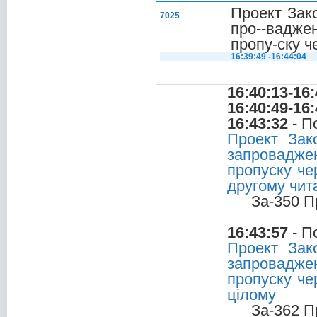
Проект Зако
7025
про--вадже
пропу-ску ч
16:39:49 -16:44:04
16:40:13-16:
16:40:49-16:
16:43:32
- П
Проект Зак
запроваджен
пропуску че
другому чит
За-350 П
16:43:57
- П
Проект Зак
запроваджен
пропуску че
цілому
За-362 П