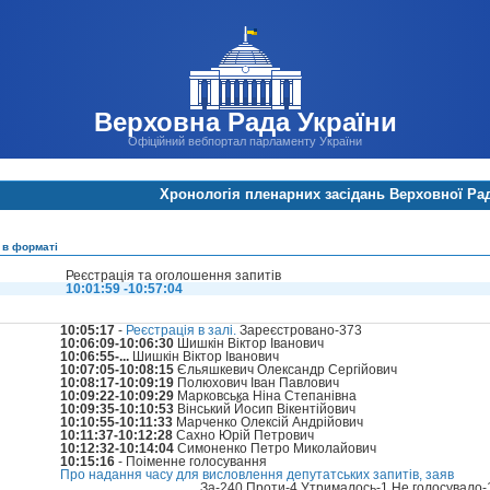
Верховна Рада України
Офіційний вебпортал парламенту України
Хронологія пленарних засідань Верховної Ра
 в форматі
Реєстрація та оголошення запитів
10:01:59 -10:57:04
10:05:17
-
Реєстрація в залі.
Зареєстровано-373
10:06:09-10:06:30
Шишкін Віктор Іванович
10:06:55-...
Шишкін Віктор Іванович
10:07:05-10:08:15
Єльяшкевич Олександр Сергійович
10:08:17-10:09:19
Полюхович Іван Павлович
10:09:22-10:09:29
Марковська Ніна Степанівна
10:09:35-10:10:53
Вінський Йосип Вікентійович
10:10:55-10:11:33
Марченко Олексій Андрійович
10:11:37-10:12:28
Сахно Юрій Петрович
10:12:32-10:14:04
Симоненко Петро Миколайович
10:15:16
- Поіменне голосування
Про надання часу для висловлення депутатських запитів, заяв
За-240 Проти-4 Утрималось-1 Не голосувало