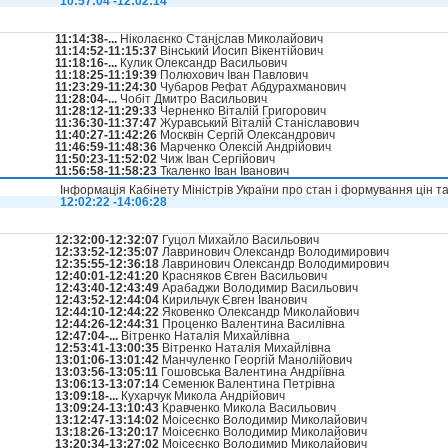
10:57:04 -12:02:14
11:14:38-...
Ніколаєнко Станіслав Миколайович
11:14:52-11:15:37
Вінський Йосип Вікентійович
11:18:16-...
Кулик Олександр Васильович
11:18:25-11:19:39
Полюхович Іван Павлович
11:23:29-11:24:30
Чубаров Рефат Абдурахманович
11:28:04-...
Чобіт Дмитро Васильович
11:28:12-11:29:33
Черненко Віталій Григорович
11:36:30-11:37:47
Журавський Віталій Станіславович
11:40:27-11:42:26
Москвін Сергій Олександрович
11:46:59-11:48:36
Марченко Олексій Андрійович
11:50:23-11:52:02
Чиж Іван Сергійович
11:56:58-11:58:23
Ткаленко Іван Іванович
Інформація Кабінету Міністрів України про стан і формування цін т
12:02:22 -14:06:28
12:32:00-12:32:07
Гуцол Михайло Васильович
12:33:52-12:35:07
Лавринович Олександр Володимирович
12:35:55-12:36:18
Лавринович Олександр Володимирович
12:40:01-12:41:20
Красняков Євген Васильович
12:43:40-12:43:49
Арабаджи Володимир Васильович
12:43:52-12:44:04
Кирильчук Євген Іванович
12:44:10-12:44:22
Яковенко Олександр Миколайович
12:44:26-12:44:31
Проценко Валентина Василівна
12:47:04-...
Вітренко Наталія Михайлівна
12:53:41-13:00:35
Вітренко Наталія Михайлівна
13:01:06-13:01:42
Манчуленко Георгій Манолійович
13:03:56-13:05:11
Гошовська Валентина Андріївна
13:06:13-13:07:14
Семенюк Валентина Петрівна
13:09:18-...
Кухарчук Микола Андрійович
13:09:24-13:10:43
Кравченко Микола Васильович
13:12:47-13:14:02
Моісеєнко Володимир Миколайович
13:18:26-13:20:17
Моісеєнко Володимир Миколайович
13:20:34-13:27:02
Моісеєнко Володимир Миколайович