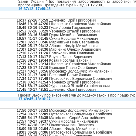
Закон України "Про погашення заборгованості із заробітної 
пропозиціями Президента України від 21.12.2001
16:37:12 -17:49:45
16:37:27-16:45:59
Донченко Юрій Григорович
16:46:19-16:47:20
Ніколаєнко Станіслав Миколайович
16:49:30-16:50:23
Гусак Леонід Гаврилович
16:52:07-16:53:29
Черненко Віталій Григорович
16:55:03-16:56:05
Гуцол Михайло Васильович
16:57:41-17:02:45
Сухий Ярослав Михайлович
17:03:02-17:03:46
Марковська Ніна Степанівна
17:05:05-17:06:12
Абрамов Федір Михайлович
17:07:16-17:08:36
Марченко Олексій Андрійович
17:10:17-17:11:24
Полюхович Іван Павлович
17:13:19-17:16:17
Баулін Павло Борисович
17:16:39-17:19:44
Козак Ярослав Іванович
17:19:49-17:23:34
Ніколаєнко Станіслав Миколайович
17:23:39-17:27:19
Кузнєцов Павло Сергійович
17:27:43-17:30:56
Моісеєнко Володимир Миколайович
17:31:01-17:34:01
Беспалий Борис Якович
17:34:17-17:37:49
Пустовойтов Володимир Сергійович
17:38:03-17:41:54
Черненко Віталій Григорович
17:41:58-17:44:20
Журавський Віталій Станіславович
17:45:40-17:48:51
Донченко Юрій Григорович
Проект Закону про внесення змін до Кодексу законів про працю Укр
17:49:45 -18:10:27
17:50:03-17:53:53
Моісеєнко Володимир Миколайович
17:54:00-17:55:09
Пустовойтов Володимир Сергійович
17:55:54-17:56:35
Матвієнков Сергій Анатолійович
17:57:40-17:59:37
Сухий Ярослав Михайлович
17:59:47-18:00:17
Полюхович Іван Павлович
18:00:56-18:02:04
Абрамов Федір Михайлович
18:03:06-18:04:06
Пустовойтов Володимир Сергійович