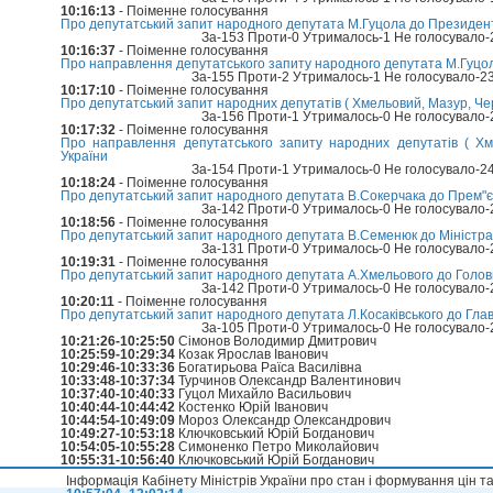
10:16:13
- Поіменне голосування
Про депутатський запит народного депутата М.Гуцола до Президен
За-153 Проти-0 Утрималось-1 Не голосувало
10:16:37
- Поіменне голосування
Про направлення депутатського запиту народного депутата М.Гуцо
За-155 Проти-2 Утрималось-1 Не голосувало-2
10:17:10
- Поіменне голосування
Про депутатський запит народних депутатів ( Хмельовий, Мазур, Че
За-156 Проти-1 Утрималось-0 Не голосувало
10:17:32
- Поіменне голосування
Про направлення депутатського запиту народних депутатів ( Х
України
За-154 Проти-1 Утрималось-0 Не голосувало-2
10:18:24
- Поіменне голосування
Про депутатський запит народного депутата В.Сокерчака до Прем"єр
За-142 Проти-0 Утрималось-0 Не голосувало
10:18:56
- Поіменне голосування
Про депутатський запит народного депутата В.Семенюк до Міністра 
За-131 Проти-0 Утрималось-0 Не голосувало
10:19:31
- Поіменне голосування
Про депутатський запит народного депутата А.Хмельового до Голов
За-142 Проти-0 Утрималось-0 Не голосувало
10:20:11
- Поіменне голосування
Про депутатський запит народного депутата Л.Косаківського до Глав
За-105 Проти-0 Утрималось-0 Не голосувало
10:21:26-10:25:50
Сімонов Володимир Дмитрович
10:25:59-10:29:34
Козак Ярослав Іванович
10:29:46-10:33:36
Богатирьова Раїса Василівна
10:33:48-10:37:34
Турчинов Олександр Валентинович
10:37:40-10:40:33
Гуцол Михайло Васильович
10:40:44-10:44:42
Костенко Юрій Іванович
10:44:54-10:49:09
Мороз Олександр Олександрович
10:49:27-10:53:18
Ключковський Юрій Богданович
10:54:05-10:55:28
Симоненко Петро Миколайович
10:55:31-10:56:40
Ключковський Юрій Богданович
Інформація Кабінету Міністрів України про стан і формування цін т