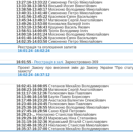
13:27:16-13:33:22
Симоненко Петро Миколайович
13:33:38-13:38:53
Вінський Йосип Вікентійович
13:38:58-13:40:17
Моісеєнко Володимир Миколайович
13:40:31-13:41:40
Симоненко Петро Миколайович
13:41:56-13:45:22
Красняков Євген Васильович
13:45:34-13:49:17
Матвієнков Сергій Анатолійович
13:49:26-13:53:00
Коновалюк Валерій Ілліч
13:53:10-13:56:43
Круценко Василь Якович
13:56:51-14:00:05
Тропін Володимир Ілліч
14:00:18-14:01:24
Моісеєнко Володимир Миколайович
14:01:40-14:02:26
Красняков Євген Васильович
14:02:35-14:03:50
Симоненко Петро Миколайович
Реєстрація та оголошення запитів
16:01:24 -16:02:24
16:01:55
-
Реєстрація в залі.
Зареєстровано-369
Проект Закону про внесення змін до Закону України "Про статус 
захисту"
16:02:24 -16:37:12
16:02:41-16:08:05
Степанов Михайло Володимирович
16:08:23-16:09:28
Матвієнков Сергій Анатолійович
16:11:17-16:12:36
Полюхович Іван Павлович
16:13:46-16:14:58
Баулін Павло Борисович
16:17:48-16:23:20
Анастасієв Валентин Олексійович
16:23:40-16:24:45
Полюхович Іван Павлович
16:25:38-16:26:55
Моісеєнко Володимир Миколайович
16:27:45-16:28:56
Сахно Юрій Петрович
16:29:23-...
Ніколаєнко Станіслав Миколайович
16:29:29-16:30:23
Марковська Ніна Степанівна
16:31:19-16:32:36
Журавський Віталій Станіславович
16:32:48-16:35:23
Ніколаєнко Станіслав Миколайович
16:35:37-16:37:00
Степанов Михайло Володимирович