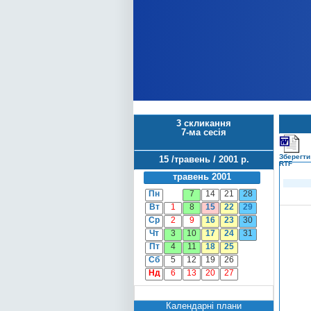
3 скликання
7-ма сесія
Зберегти
15 /травень / 2001 р.
RTF
травень 2001
Пн
7
14
21
28
Вт
1
8
15
22
29
Ср
2
9
16
23
30
Чт
3
10
17
24
31
Пт
4
11
18
25
Сб
5
12
19
26
Нд
6
13
20
27
Календарні плани