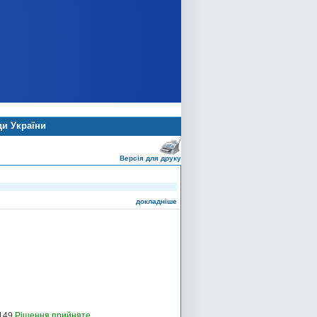
ди України
Версія для друку
докладніше
-149
Рішення прийняте