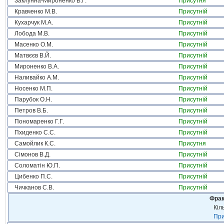
Заклунна-Мироненко В.Г.
Присутня
Кравченко М.В.
Присутній
Кухарчук М.А.
Присутній
Лобода М.В.
Присутній
Масенко О.М.
Присутній
Матвєєв В.Й.
Присутній
Мироненко В.А.
Присутній
Наливайко А.М.
Присутній
Носенко М.П.
Присутній
Парубок О.Н.
Присутній
Петров В.Б.
Присутній
Пономаренко Г.Г.
Присутній
Пхиденко С.С.
Присутній
Самойлик К.С.
Присутня
Сімонов В.Д.
Присутній
Соломатін Ю.П.
Присутній
Цибенко П.С.
Присутній
Чичканов С.В.
Присутній
Фрак
Кіл
При