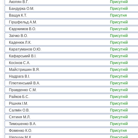
Акопян В.Г.
Присутній
Бандурка О.М.
Присутній
Ващук К.Т.
Присутня
Гіршфельд А.М.
Присутній
Євдокимов В.О.
Присутній
Заічко В.О.
Присутній
Каденюк Л.К.
Присутній
Каратуманов О.Ю.
Присутній
Кафарський В.І.
Присутній
Косінов С.А.
Присутній
Майстришин В.Я.
Присутній
Надрага В.І.
Присутній
Плютинський В.А.
Присутній
Правденко С.М.
Присутній
Райков Б.С.
Присутній
Рішняк І.М.
Присутній
Салмін О.В.
Присутній
Сятиня М.Л.
Присутній
Тимошенко В.А.
Присутній
Фоменко К.О.
Присутня
Шершун М.Х.
Присутній