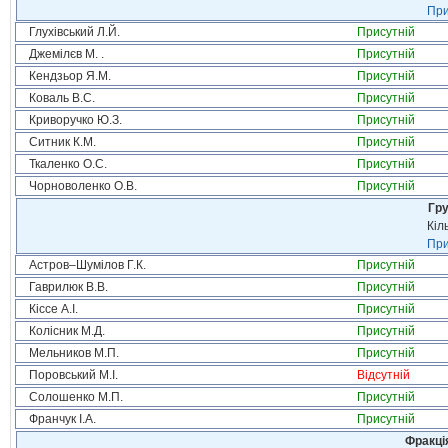
При
Глухівський Л.Й.
Присутній
Джемілєв М. .
Присутній
Кендзьор Я.М.
Присутній
Коваль В.С.
Присутній
Криворучко Ю.З.
Присутній
Ситник К.М.
Присутній
Ткаленко О.С.
Присутній
Чорноволенко О.В.
Присутній
Гру
Кіл
При
Астров–Шумілов Г.К.
Присутній
Гаврилюк В.В.
Присутній
Кіссе А.І.
Присутній
Колісник М.Д.
Присутній
Мельников М.П.
Присутній
Поровський М.І.
Відсутній
Солошенко М.П.
Присутній
Франчук І.А.
Присутній
Фракція