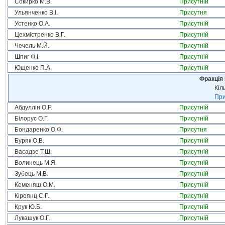
Сокирко М.В.
Присутній
Ульянченко В.І.
Присутня
Устенко О.А.
Присутній
Цехмістренко В.Г.
Присутній
Чечель М.Й.
Присутній
Шпиг Ф.І.
Присутній
Ющенко П.А.
Присутній
Фракція
Кіл
При
Абдуллін О.Р.
Присутній
Білорус О.Г.
Присутній
Бондаренко О.Ф.
Присутня
Буряк О.В.
Присутній
Васадзе Т.Ш.
Присутній
Волинець М.Я.
Присутній
Зубець М.В.
Присутній
Кеменяш О.М.
Присутній
Кіроянц С.Г.
Присутній
Крук Ю.Б.
Присутній
Лукашук О.Г.
Присутній