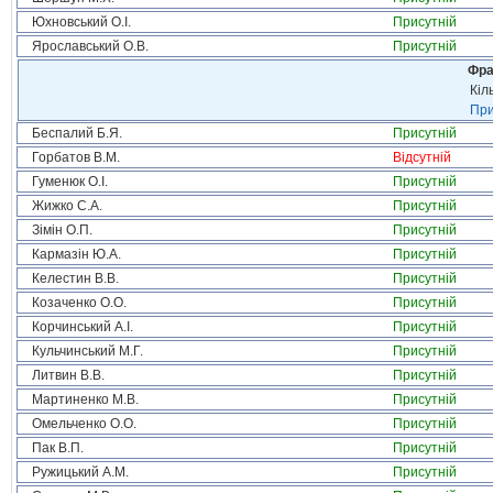
Юхновський О.І.
Присутній
Ярославський О.В.
Присутній
Фра
Кіл
При
Беспалий Б.Я.
Присутній
Горбатов В.М.
Відсутній
Гуменюк О.І.
Присутній
Жижко С.А.
Присутній
Зімін О.П.
Присутній
Кармазін Ю.А.
Присутній
Келестин В.В.
Присутній
Козаченко О.О.
Присутній
Корчинський А.І.
Присутній
Кульчинський М.Г.
Присутній
Литвин В.В.
Присутній
Мартиненко М.В.
Присутній
Омельченко О.О.
Присутній
Пак В.П.
Присутній
Ружицький А.М.
Присутній