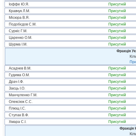
Іоффе Ю.Я.
Присутній
Кравчук Л.М.
Присутній
Місюра В.Я.
Присутній
Подобєдов С.М.
Присутній
Суркіс Г.М.
Присутній
Царенко О.М.
Присутній
Шурма І.М.
Присутній
Фракція Ук
Кіл
При
Асадчев В.М.
Присутній
Гудима О.М.
Присутній
Драч І.Ф.
Присутній
Заєць І.О.
Присутній
Манчуленко Г.М.
Присутній
Олексіюк С.С.
Присутній
Плющ І.С.
Присутній
Ступак В.Ф.
Присутній
Хмара С.І.
Присутній
Фракція 
Кіл