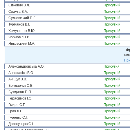
Сівкович В.Л.
Присутній
Слаута В.А.
Присутній
Сулковський П.Г.
Присутній
Турманов В.І.
Присутній
Хомутиннік В.Ю.
Присутній
Чорновіл Т.В.
Присутній
Янковський М.А.
Присутній
Фр
Кіл
При
Александровська А.О.
Присутня
Анастасієв В.О.
Присутній
Аніщук В.В.
Присутній
Бондарчук О.В.
Присутній
Буждиган П.П.
Присутній
Герасимов І.О.
Присутній
Гмиря С.П.
Присутній
Грач Л.І.
Присутній
Гуренко С.І.
Присутній
Дорогунцов С.І.
Присутній