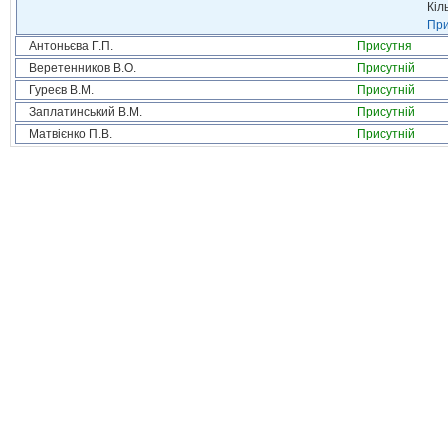
Кіл
При
Антоньєва Г.П.
Присутня
Веретенников В.О.
Присутній
Гуреєв В.М.
Присутній
Заплатинський В.М.
Присутній
Матвієнко П.В.
Присутній