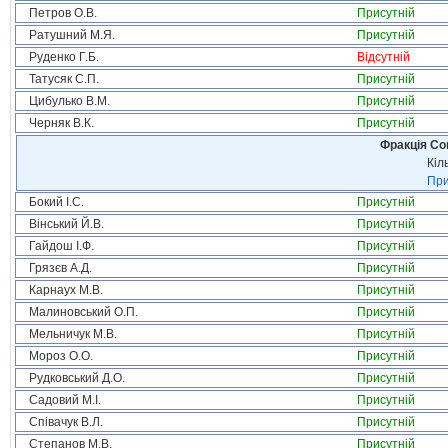
Петров О.В.
Присутній
Ратушний М.Я.
Присутній
Руденко Г.Б.
Відсутній
Татусяк С.П.
Присутній
Цибулько В.М.
Присутній
Черняк В.К.
Присутній
Фракція Соц
Кіл
При
Бокий І.С.
Присутній
Вінський Й.В.
Присутній
Гайдош І.Ф.
Присутній
Грязєв А.Д.
Присутній
Карнаух М.В.
Присутній
Малиновський О.П.
Присутній
Мельничук М.В.
Присутній
Мороз О.О.
Присутній
Рудковський Д.О.
Присутній
Садовий М.І.
Присутній
Співачук В.Л.
Присутній
Степанов М.В.
Присутній