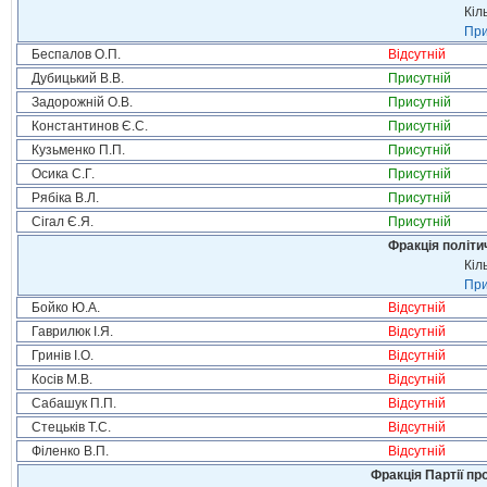
Кіл
При
Беспалов О.П.
Відсутній
Дубицький В.В.
Присутній
Задорожній О.В.
Присутній
Константинов Є.С.
Присутній
Кузьменко П.П.
Присутній
Осика С.Г.
Присутній
Рябіка В.Л.
Присутній
Сігал Є.Я.
Присутній
Фракція політи
Кіл
При
Бойко Ю.А.
Відсутній
Гаврилюк І.Я.
Відсутній
Гринів І.О.
Відсутній
Косів М.В.
Відсутній
Сабашук П.П.
Відсутній
Стецьків Т.С.
Відсутній
Філенко В.П.
Відсутній
Фракція Партії пр