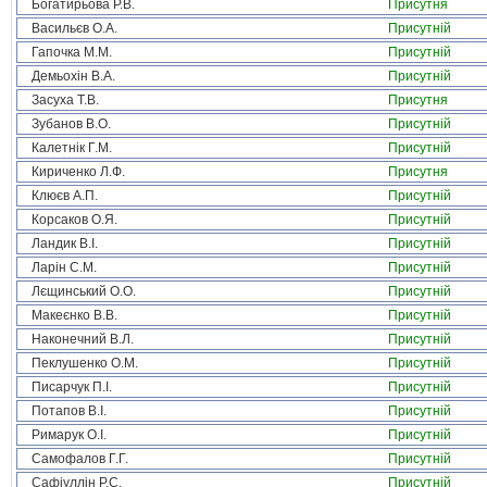
Богатирьова Р.В.
Присутня
Васильєв О.А.
Присутній
Гапочка М.М.
Присутній
Демьохін В.А.
Присутній
Засуха Т.В.
Присутня
Зубанов В.О.
Присутній
Калетнік Г.М.
Присутній
Кириченко Л.Ф.
Присутня
Клюєв А.П.
Присутній
Корсаков О.Я.
Присутній
Ландик В.І.
Присутній
Ларін С.М.
Присутній
Лєщинський О.О.
Присутній
Макеєнко В.В.
Присутній
Наконечний В.Л.
Присутній
Пеклушенко О.М.
Присутній
Писарчук П.І.
Присутній
Потапов В.І.
Присутній
Римарук О.І.
Присутній
Самофалов Г.Г.
Присутній
Сафіуллін Р.С.
Присутній