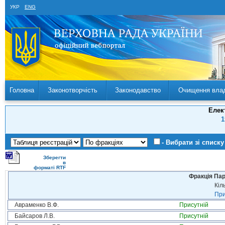
УКР
ENG
Головна
Законотворчість
Законодавство
Очищення вла
Елек
1
- Вибрати зі списку
Зберегти
в
форматі RTF
Фракція Парт
Кіл
При
Авраменко В.Ф.
Присутній
Байсаров Л.В.
Присутній