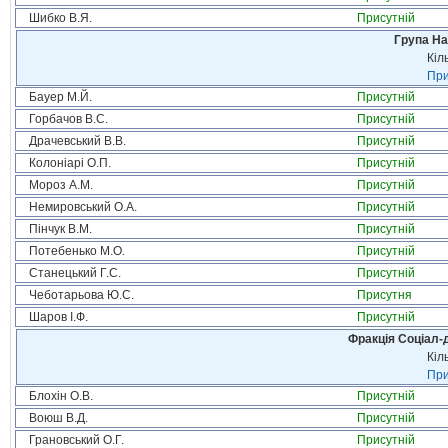
Шибко В.Я.
Присутній
Група На
Кіл
При
Бауер М.Й.
Присутній
Горбачов В.С.
Присутній
Драчевський В.В.
Присутній
Колоніарі О.П.
Присутній
Мороз А.М.
Присутній
Немировський О.А.
Присутній
Пінчук В.М.
Присутній
Потебенько М.О.
Присутній
Станецький Г.С.
Присутній
Чеботарьова Ю.С.
Присутня
Шаров І.Ф.
Присутній
Фракція Соціал-д
Кіл
При
Блохін О.В.
Присутній
Воюш В.Д.
Присутній
Грановський О.Г.
Присутній