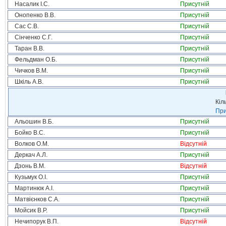
Насалик І.С.
Присутній
Онопенко В.В.
Присутній
Сас С.В.
Присутній
Сінченко С.Г.
Присутній
Таран В.В.
Присутній
Фельдман О.Б.
Присутній
Чичков В.М.
Присутній
Шкіль А.В.
Присутній
Кіл
При
Альошин В.Б.
Присутній
Бойко В.С.
Присутній
Волков О.М.
Відсутній
Деркач А.Л.
Присутній
Дзонь В.М.
Відсутній
Кузьмук О.І.
Присутній
Мартинюк А.І.
Присутній
Матвієнков С.А.
Присутній
Мойсик В.Р.
Присутній
Нечипорук В.П.
Відсутній