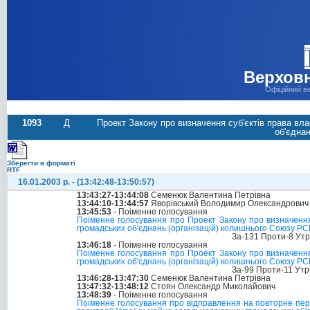
Верховн
Офіційний в
1093
Д
Проект Закону про визначення суб'єктів права вл
об'єдна
Зберегти в форматі
RTF
16.01.2003 р. - (13:42:48-13:50:57)
13:43:27-13:44:08
Семенюк Валентина Петрівна
13:44:10-13:44:57
Яворівський Володимир Олександрович
13:45:53
- Поіменне голосування
Поіменне голосування про Проект Закону про визначення
громадських об'єднань (організацій) колишнього Союзу РС
За-131 Проти-8 Ут
13:46:18
- Поіменне голосування
Поіменне голосування про Проект Закону про визначення
громадських об'єднань (організацій) колишнього Союзу РС
За-99 Проти-11 Ут
13:46:28-13:47:30
Семенюк Валентина Петрівна
13:47:32-13:48:12
Стоян Олександр Миколайович
13:48:39
- Поіменне голосування
Поіменне голосування про відправлення на повторне пер