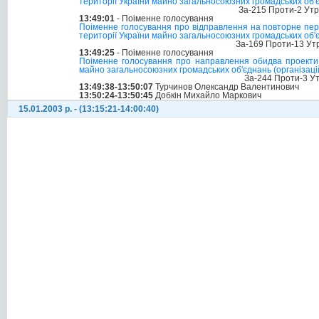
території України майно загальносоюзних громадських об
За-215 Проти-2 Ут
13:49:01
- Поіменне голосування
Поіменне голосування про відправлення на повторне пер
території України майно загальносоюзних громадських об'
За-169 Проти-13 Ут
13:49:25
- Поіменне голосування
Поіменне голосування про направлення обидва проекти З
майно загальносоюзних громадських об'єднань (організац
За-244 Проти-3 У
13:49:38-13:50:07
Турчинов Олександр Валентинович
13:50:24-13:50:45
Добкін Михайло Маркович
15.01.2003 р. - (13:15:21-14:00:40)