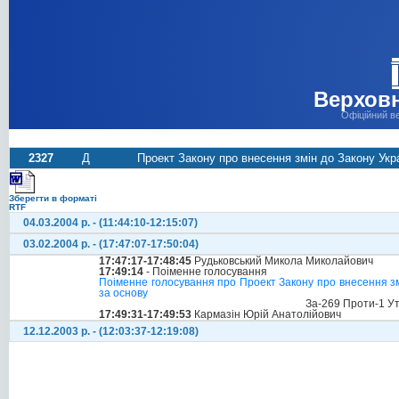
Верховн
Офіційний в
2327
Д
Проект Закону про внесення змін до Закону Украї
Зберегти в форматі
RTF
04.03.2004 р. - (11:44:10-12:15:07)
03.02.2004 р. - (17:47:07-17:50:04)
17:47:17-17:48:45
Рудьковський Микола Миколайович
17:49:14
- Поіменне голосування
Поіменне голосування про Проект Закону про внесення змін
за основу
За-269 Проти-1 У
17:49:31-17:49:53
Кармазін Юрій Анатолійович
12.12.2003 р. - (12:03:37-12:19:08)