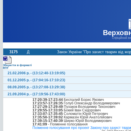
Верховн
Офіційний в
3175
Д
Закон України "Про захист тварин від жо
Зберегти в форматі
RTF
21.02.2006 р. - (13:12:40-13:19:05)
01.12.2005 р. - (17:04:16-17:10:23)
08.09.2005 р. - (13:27:08-13:29:38)
21.09.2004 р. - (17:19:56-17:43:00)
17:20:39-17:23:44
Беспалий Борис Якович
17:23:57-17:26:35
Голуб Олександр Володимирович
17:27:29-17:29:49
Пузаков Володимир Тихонович
17:29:55-17:33:05
Бокий Іван Сидорович
17:33:07-17:35:45
Соломатін Юрій Петрович
17:35:50-17:39:02
Кармазін Юрій Анатолійович
17:39:15-17:40:39
Ширко Юрій Володимирович
17:41:09
- Поіменне голосування
Поіменне голосування про проект Закону про захист твари