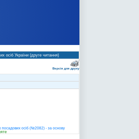
х осіб України (друге читання)
Версія для друку
 посадових осіб (№2082) - за основу
няте