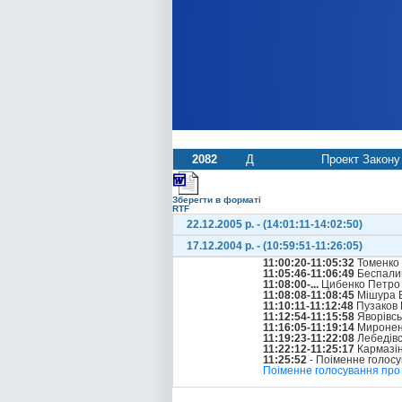
2082
Д
Проект Закону 
Зберегти в форматі
RTF
22.12.2005 р. - (14:01:11-14:02:50)
17.12.2004 р. - (10:59:51-11:26:05)
11:00:20-11:05:32
Томенко
11:05:46-11:06:49
Беспали
11:08:00-...
Цибенко Петро
11:08:08-11:08:45
Мішура 
11:10:11-11:12:48
Пузаков 
11:12:54-11:15:58
Яворівсь
11:16:05-11:19:14
Мироненк
11:19:23-11:22:08
Лебедівс
11:22:12-11:25:17
Кармазін
11:25:52
- Поіменне голос
Поіменне голосування про 