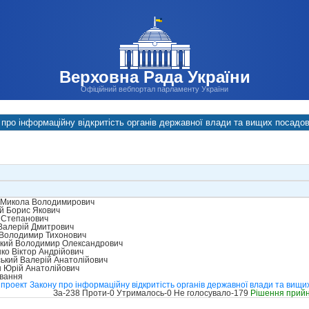
Верховна Рада України
Офіційний вебпортал парламенту України
про інформаційну відкритість органів державної влади та вищих посадови
 Микола Володимирович
й Борис Якович
 Степанович
Валерій Дмитрович
Володимир Тихонович
кий Володимир Олександрович
о Віктор Андрійович
ький Валерій Анатолійович
 Юрій Анатолійович
ування
проект Закону про інформаційну відкритість органів державної влади та вищих
За-238 Проти-0 Утрималось-0 Не голосувало-179
Рішення прий