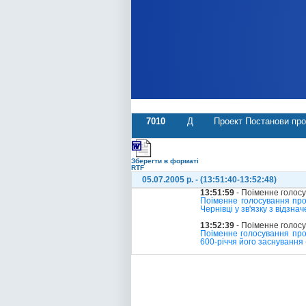
7010
Д
Проект Постанови про 
Зберегти в форматі
RTF
05.07.2005 р. - (13:51:40-13:52:48)
13:51:59
- Поіменне голос
Поіменне голосування про
Чернівці у зв'язку з відзн
13:52:39
- Поіменне голос
Поіменне голосування про 
600-річчя його заснування 