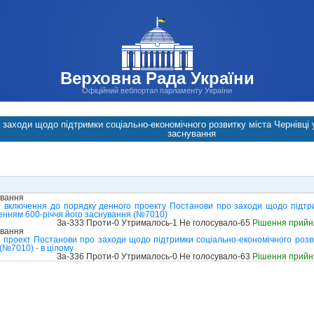
Верховна Рада України
Офіційний вебпортал парламенту України
заходи щодо підтримки соціально-економічного розвитку міста Чернівці у 
заснування
ування
 включення до порядку денного проекту Постанови про заходи щодо підтри
аченням 600-річчя його заснування (№7010)
За-333 Проти-0 Утрималось-1 Не голосувало-65
Рішення прийн
ування
проект Постанови про заходи щодо підтримки соціально-економічного розвит
(№7010) - в цілому
За-336 Проти-0 Утрималось-0 Не голосувало-63
Рішення прийн