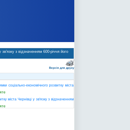
зв'язку з відзначенням 600-річчя його
Версія для друку
мки соціально-економічного розвитку міста
яте
ку міста Чернівці у зв'язку з відзначенням
яте