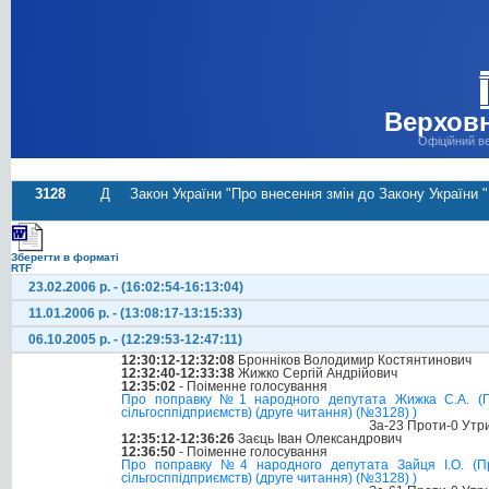
Верховн
Офіційний в
3128
Д
Закон України "Про внесення змін до Закону України 
Зберегти в форматі
RTF
23.02.2006 р. - (16:02:54-16:13:04)
11.01.2006 р. - (13:08:17-13:15:33)
06.10.2005 р. - (12:29:53-12:47:11)
12:30:12-12:32:08
Бронніков Володимир Костянтинович
12:32:40-12:33:38
Жижко Сергій Андрійович
12:35:02
- Поіменне голосування
Про поправку №1 народного депутата Жижка С.А. (Пр
сільгосппідприємств) (друге читання) (№3128) )
За-23 Проти-0 Утр
12:35:12-12:36:26
Заєць Іван Олександрович
12:36:50
- Поіменне голосування
Про поправку №4 народного депутата Зайця І.О. (Пр
сільгосппідприємств) (друге читання) (№3128) )