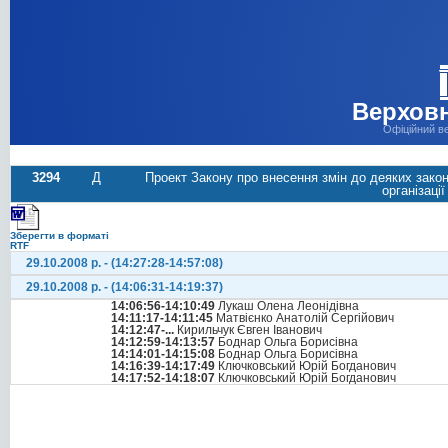
Верховн
Офіційний в
3294
Д
Проект Закону про внесення змін до деяких зако
організаці
Зберегти в форматі
RTF
29.10.2008 р. - (14:27:28-14:57:08)
29.10.2008 р. - (14:06:31-14:19:37)
14:06:56-14:10:49
Лукаш Олена Леонідівна
14:11:17-14:11:45
Матвієнко Анатолій Сергійович
14:12:47-...
Кирильчук Євген Іванович
14:12:59-14:13:57
Боднар Ольга Борисівна
14:14:01-14:15:08
Боднар Ольга Борисівна
14:16:39-14:17:49
Ключковський Юрій Богданович
14:17:52-14:18:07
Ключковський Юрій Богданович