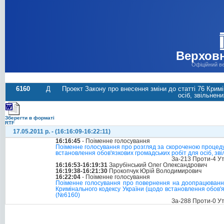
Верховн
Офіційний в
6160
Д
Проект Закону про внесення зміни до статті 76 Крим
осіб, звільнен
Зберегти в форматі
RTF
17.05.2011 р. - (16:16:09-16:22:11)
16:16:45
- Поіменне голосування
Поіменне голосування про розгляд за скороченою процедур
встановлення обов'язкових громадських робіт для осіб, зв
За-213 Проти-4 У
16:16:53-16:19:31
Зарубінський Олег Олександрович
16:19:38-16:21:30
Прокопчук Юрій Володимирович
16:22:04
- Поіменне голосування
Поіменне голосування про повернення на доопрацювання с
Кримінального кодексу України (щодо встановлення обов'я
(№6160)
За-288 Проти-0 У