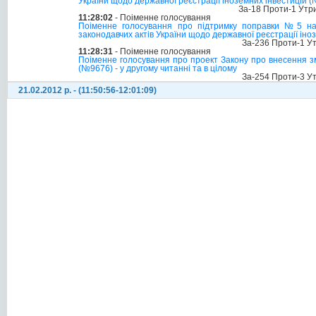
України щодо державної реєстрації іноземних інвестицій 
За-18 Проти-1 Утр
11:28:02
- Поіменне голосування
Поіменне голосування про підтримку поправки №5 на
законодавчих актів України щодо державної реєстрації іно
За-236 Проти-1 У
11:28:31
- Поіменне голосування
Поіменне голосування про проект Закону про внесення змі
(№9676) - у другому читанні та в цілому
За-254 Проти-3 У
21.02.2012 р. - (11:50:56-12:01:09)