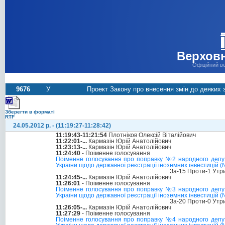
Верховн
Офіційний в
9676
У
Проект Закону про внесення змін до деяких з
Зберегти в форматі
RTF
24.05.2012 р. - (11:19:27-11:28:42)
11:19:43-11:21:54
Плотніков Олексій Віталійович
11:22:01-...
Кармазін Юрій Анатолійович
11:23:13-...
Кармазін Юрій Анатолійович
11:24:40
- Поіменне голосування
Поіменне голосування про поправку №2 народного депута
України щодо державної реєстрації іноземних інвестицій 
За-15 Проти-1 Утр
11:24:45-...
Кармазін Юрій Анатолійович
11:26:01
- Поіменне голосування
Поіменне голосування про поправку №3 народного депута
України щодо державної реєстрації іноземних інвестицій 
За-20 Проти-0 Утр
11:26:05-...
Кармазін Юрій Анатолійович
11:27:29
- Поіменне голосування
Поіменне голосування про поправку №4 народного депута