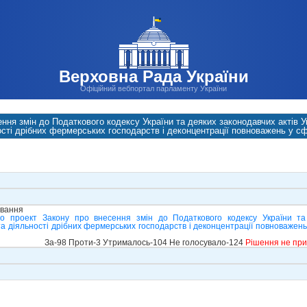
Верховна Рада України
Офіційний вебпортал парламенту України
ення змін до Податкового кодексу України та деяких законодавчих актів
ості дрібних фермерських господарств і деконцентрації повноважень у с
ування
о проект Закону про внесення змін до Податкового кодексу України та
 діяльності дрібних фермерських господарств і деконцентрації повноважень
За-98 Проти-3 Утрималось-104 Не голосувало-124
Рішення не пр