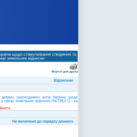
 України щодо стимулювання створення та
фері земельних відносин
Версія для друку
Відхилено
 деяких законодавчих актів України щодо
 у сфері земельних відносин (№7363-1) - за
ийняте
Не включено до порядку денного