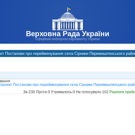
Верховна Рада України
Офіційний вебпортал парламенту України
кт Постанови про перейменування села Сірники Перемишлянського район
ування
проект Постанови про перейменування села Сірники Перемишлянського району
За-230 Проти-0 Утрималось-0 Не голосувало-102
Рішення прий