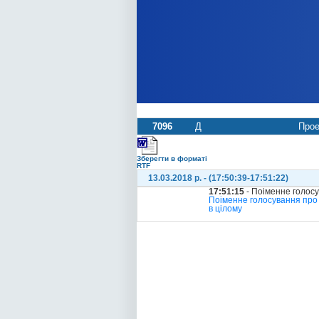
7096
Д
Прое
Зберегти в форматі
RTF
13.03.2018 р. - (17:50:39-17:51:22)
17:51:15
- Поіменне голос
Поіменне голосування про 
в цілому