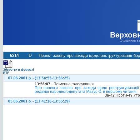
Верховн
Офіційний в
6214
D
Проект закону про заходи щодо реструктуризації бор
Зберегти в форматі
RTF
07.06.2001 р. - (13:54:55-13:56:25)
13:56:07
- Поіменне голосування
Про проекти законів: про заходи щодо реструктуризації 
редакції народногодепутата Мазур О. в першому читанні
За-42 Проти-49 Ут
05.06.2001 р. - (13:41:16-13:55:29)