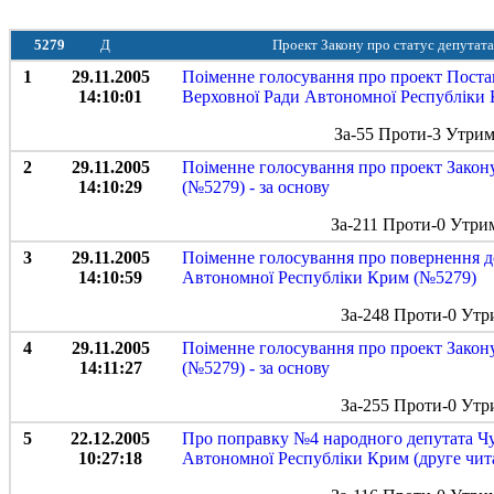
5279
Д
Проект Закону про статус депутат
1
29.11.2005
Поіменне голосування про проект Постан
14:10:01
Верховної Ради Автономної Республіки
За-55 Проти-3 Утрим
2
29.11.2005
Поіменне голосування про проект Закон
14:10:29
(№5279) - за основу
За-211 Проти-0 Утри
3
29.11.2005
Поіменне голосування про повернення до
14:10:59
Автономної Республіки Крим (№5279)
За-248 Проти-0 Утр
4
29.11.2005
Поіменне голосування про проект Закон
14:11:27
(№5279) - за основу
За-255 Проти-0 Утр
5
22.12.2005
Про поправку №4 народного депутата Чуб
10:27:18
Автономної Республіки Крим (друге чит