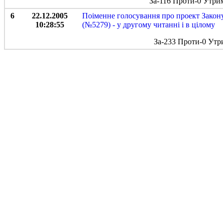
За-116 Проти-0 Утри
6
22.12.2005
Поіменне голосування про проект Закон
10:28:55
(№5279) - у другому читанні і в цілому
За-233 Проти-0 Утр