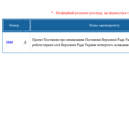
* - Неофіційний результат розгляду, що формується с
Номер
Назва законопроекту
Проект Постанови про невиконання Постанови Верховної Ради Ук
1164
Д
роботи першої сесії Верховної Ради України четвертого скликання