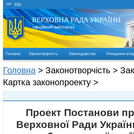
УКР
ENG
Головна
Законотворчість
Законодавство
Очищення вла
Головна
> Законотворчість > За
Картка законопроекту >
Проект Постанови п
Верховної Ради Україн